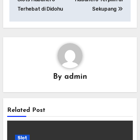
Terhebat di Didohu
Sekupang
By
admin
Related Post
Slot