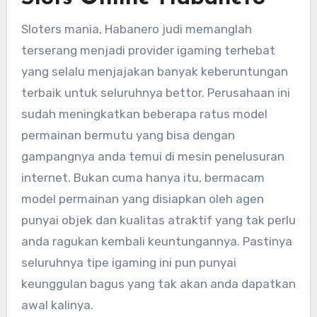
Sloters mania, Habanero judi memanglah
terserang menjadi provider igaming terhebat
yang selalu menjajakan banyak keberuntungan
terbaik untuk seluruhnya bettor. Perusahaan ini
sudah meningkatkan beberapa ratus model
permainan bermutu yang bisa dengan
gampangnya anda temui di mesin penelusuran
internet. Bukan cuma hanya itu, bermacam
model permainan yang disiapkan oleh agen
punyai objek dan kualitas atraktif yang tak perlu
anda ragukan kembali keuntungannya. Pastinya
seluruhnya tipe igaming ini pun punyai
keunggulan bagus yang tak akan anda dapatkan
awal kalinya.