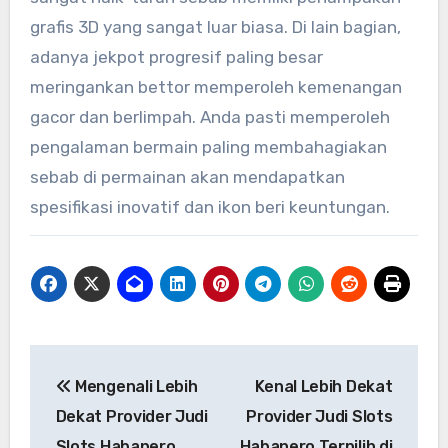
grafis 3D yang sangat luar biasa. Di lain bagian,
adanya jekpot progresif paling besar
meringankan bettor memperoleh kemenangan
gacor dan berlimpah. Anda pasti memperoleh
pengalaman bermain paling membahagiakan
sebab di permainan akan mendapatkan
spesifikasi inovatif dan ikon beri keuntungan.
Post
Mengenali Lebih
Kenal Lebih Dekat
navigation
Dekat Provider Judi
Provider Judi Slots
Slots Habanero
Habanero Terpilih di