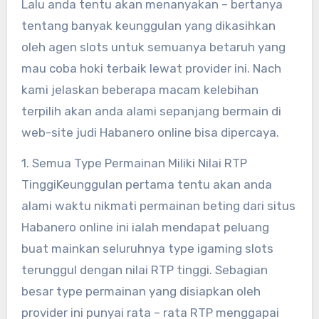
Lalu anda tentu akan menanyakan – bertanya
tentang banyak keunggulan yang dikasihkan
oleh agen slots untuk semuanya betaruh yang
mau coba hoki terbaik lewat provider ini. Nach
kami jelaskan beberapa macam kelebihan
terpilih akan anda alami sepanjang bermain di
web-site judi Habanero online bisa dipercaya.
1. Semua Type Permainan Miliki Nilai RTP
TinggiKeunggulan pertama tentu akan anda
alami waktu nikmati permainan beting dari situs
Habanero online ini ialah mendapat peluang
buat mainkan seluruhnya type igaming slots
terunggul dengan nilai RTP tinggi. Sebagian
besar type permainan yang disiapkan oleh
provider ini punyai rata – rata RTP menggapai