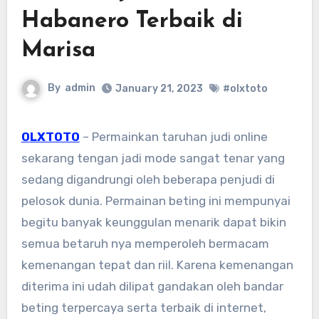
Habanero Terbaik di
Marisa
By
admin
January 21, 2023
#olxtoto
OLXTOTO
– Permainkan taruhan judi online
sekarang tengan jadi mode sangat tenar yang
sedang digandrungi oleh beberapa penjudi di
pelosok dunia. Permainan beting ini mempunyai
begitu banyak keunggulan menarik dapat bikin
semua betaruh nya memperoleh bermacam
kemenangan tepat dan riil. Karena kemenangan
diterima ini udah dilipat gandakan oleh bandar
beting terpercaya serta terbaik di internet,