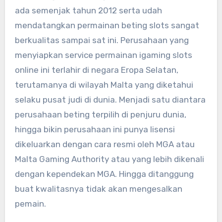
ada semenjak tahun 2012 serta udah
mendatangkan permainan beting slots sangat
berkualitas sampai sat ini. Perusahaan yang
menyiapkan service permainan igaming slots
online ini terlahir di negara Eropa Selatan,
terutamanya di wilayah Malta yang diketahui
selaku pusat judi di dunia. Menjadi satu diantara
perusahaan beting terpilih di penjuru dunia,
hingga bikin perusahaan ini punya lisensi
dikeluarkan dengan cara resmi oleh MGA atau
Malta Gaming Authority atau yang lebih dikenali
dengan kependekan MGA. Hingga ditanggung
buat kwalitasnya tidak akan mengesalkan
pemain.