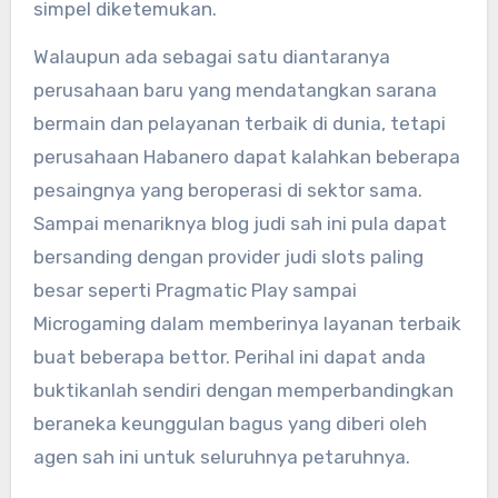
simpel diketemukan.
Walaupun ada sebagai satu diantaranya
perusahaan baru yang mendatangkan sarana
bermain dan pelayanan terbaik di dunia, tetapi
perusahaan Habanero dapat kalahkan beberapa
pesaingnya yang beroperasi di sektor sama.
Sampai menariknya blog judi sah ini pula dapat
bersanding dengan provider judi slots paling
besar seperti Pragmatic Play sampai
Microgaming dalam memberinya layanan terbaik
buat beberapa bettor. Perihal ini dapat anda
buktikanlah sendiri dengan memperbandingkan
beraneka keunggulan bagus yang diberi oleh
agen sah ini untuk seluruhnya petaruhnya.