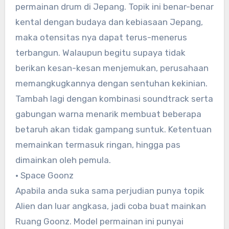
permainan drum di Jepang. Topik ini benar-benar
kental dengan budaya dan kebiasaan Jepang,
maka otensitas nya dapat terus-menerus
terbangun. Walaupun begitu supaya tidak
berikan kesan-kesan menjemukan, perusahaan
memangkugkannya dengan sentuhan kekinian.
Tambah lagi dengan kombinasi soundtrack serta
gabungan warna menarik membuat beberapa
betaruh akan tidak gampang suntuk. Ketentuan
memainkan termasuk ringan, hingga pas
dimainkan oleh pemula.
• Space Goonz
Apabila anda suka sama perjudian punya topik
Alien dan luar angkasa, jadi coba buat mainkan
Ruang Goonz. Model permainan ini punyai