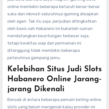
online membikin beberapa betaruh benar-benar
suka dan nikmati seluruhnya igaming disiapkan
oleh agen. Tak itu saja, perjudian ditingkatkan
oleh basis sah Habanero ini bukanlah cuman
mendatangkan keuntungan terbesar saja,
tetapi kwalitas siap dari permainan ini
ditanggung tidak membikin beberapa
petaruhnya gampang jemu.
Kelebihan Situs Judi Slots
Habanero Online Jarang-
jarang Dikenali
Banyak di antara beberapa pemain beting online
slots yang belum mengenali kalau provider ini