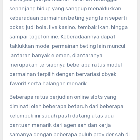
sepanjang hidup yang sanggup menaklukkan
keberadaan permainan beting yang lain seperti
poker, judi bola, live kasino, tembak ikan, hingga
sampai togel online. Keberadaannya dapat
taklukkan model permainan beting lain muncul
lantaran banyak elemen, diantaranya
merupakan tersiapnya beberapa ratus model
permainan terpilih dengan bervariasi obyek
favorit serta halangan menarik.
Beberapa ratus perjudian online slots yang
diminati oleh beberapa betaruh dari beberapa
kelompok ini sudah pasti datang atas ada
bantuan menarik dari agen sah dan kerja
samanya dengan beberapa puluh provider sah di