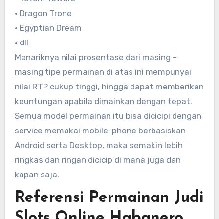
• Dragon Trone
• Egyptian Dream
• dll
Menariknya nilai prosentase dari masing –
masing tipe permainan di atas ini mempunyai
nilai RTP cukup tinggi, hingga dapat memberikan
keuntungan apabila dimainkan dengan tepat.
Semua model permainan itu bisa dicicipi dengan
service memakai mobile-phone berbasiskan
Android serta Desktop, maka semakin lebih
ringkas dan ringan dicicip di mana juga dan
kapan saja.
Referensi Permainan Judi
Slots Online Habanero