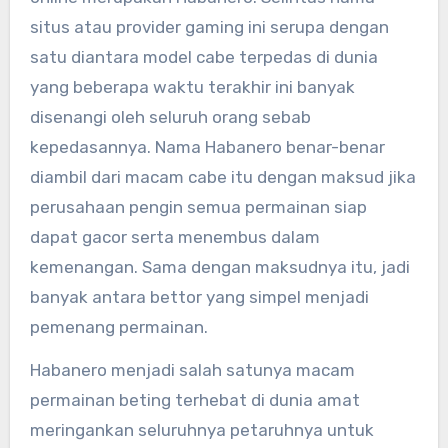
situs atau provider gaming ini serupa dengan
satu diantara model cabe terpedas di dunia
yang beberapa waktu terakhir ini banyak
disenangi oleh seluruh orang sebab
kepedasannya. Nama Habanero benar-benar
diambil dari macam cabe itu dengan maksud jika
perusahaan pengin semua permainan siap
dapat gacor serta menembus dalam
kemenangan. Sama dengan maksudnya itu, jadi
banyak antara bettor yang simpel menjadi
pemenang permainan.
Habanero menjadi salah satunya macam
permainan beting terhebat di dunia amat
meringankan seluruhnya petaruhnya untuk