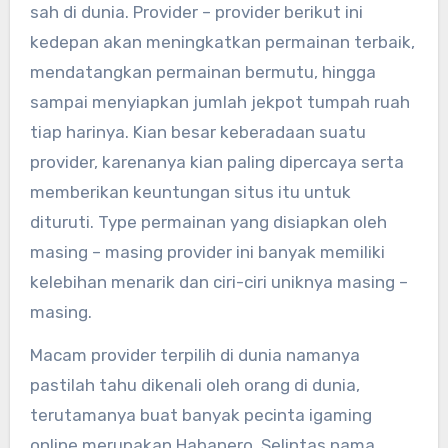
sah di dunia. Provider – provider berikut ini
kedepan akan meningkatkan permainan terbaik,
mendatangkan permainan bermutu, hingga
sampai menyiapkan jumlah jekpot tumpah ruah
tiap harinya. Kian besar keberadaan suatu
provider, karenanya kian paling dipercaya serta
memberikan keuntungan situs itu untuk
dituruti. Type permainan yang disiapkan oleh
masing – masing provider ini banyak memiliki
kelebihan menarik dan ciri-ciri uniknya masing –
masing.
Macam provider terpilih di dunia namanya
pastilah tahu dikenali oleh orang di dunia,
terutamanya buat banyak pecinta igaming
online merupakan Habanero. Selintas nama