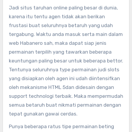
Jadi situs taruhan online paling besar di dunia,
karena itu tentu agen tidak akan berikan
frustasi buat seluruhnya betaruh yang udah
tergabung. Waktu anda masuk serta main dalam
web Habanero sah, maka dapat siap jenis
permainan terpilih yang tawarkan beberapa
keuntungan paling besar untuk beberapa bettor.
Tentunya seluruhnya type permainan judi slots
yang disiapkan oleh agen ini udah diintensifkan
oleh mekanisme HTML 5dan didesain dengan
support technologi terbaik. Maka mempermudah
semua betaruh buat nikmati permainan dengan
tepat gunakan gawai cerdas.
Punya beberapa ratus tipe permainan beting