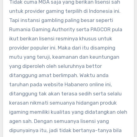
Tidak cuma MGA saja yang berikan lisensi sah
untuk provider gaming terpilih di Indonesia ini.
Tapi instansi gambling paling besar seperti
Rumania Gaming Authority serta PAGCOR pula
ikut berikan lisensi resminya khusus untuk
provider populer ini. Maka dari itu disamping
mutu yang teruji, keamanan dan keuntungan
yang diperoleh oleh seluruhnya bettor
ditanggung amat berlimpah. Waktu anda
taruhan pada website Habanero online ini,
ditanggung tak akan terasa sedih serta selalu
kerasan nikmati semuanya hidangan produk
igaming memiliki kualitas yang didatangkan oleh
agen sah. Dengan semuanya lisensi yang
dipunyainya itu, jadi tidak bertanya-tanya bila