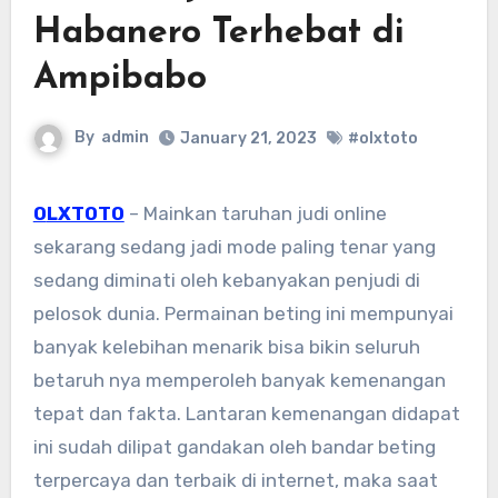
Habanero Terhebat di
Ampibabo
By
admin
January 21, 2023
#olxtoto
OLXTOTO
– Mainkan taruhan judi online
sekarang sedang jadi mode paling tenar yang
sedang diminati oleh kebanyakan penjudi di
pelosok dunia. Permainan beting ini mempunyai
banyak kelebihan menarik bisa bikin seluruh
betaruh nya memperoleh banyak kemenangan
tepat dan fakta. Lantaran kemenangan didapat
ini sudah dilipat gandakan oleh bandar beting
terpercaya dan terbaik di internet, maka saat