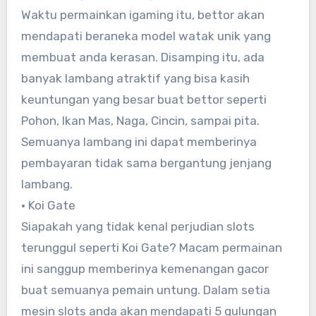
Waktu permainkan igaming itu, bettor akan
mendapati beraneka model watak unik yang
membuat anda kerasan. Disamping itu, ada
banyak lambang atraktif yang bisa kasih
keuntungan yang besar buat bettor seperti
Pohon, Ikan Mas, Naga, Cincin, sampai pita.
Semuanya lambang ini dapat memberinya
pembayaran tidak sama bergantung jenjang
lambang.
• Koi Gate
Siapakah yang tidak kenal perjudian slots
terunggul seperti Koi Gate? Macam permainan
ini sanggup memberinya kemenangan gacor
buat semuanya pemain untung. Dalam setia
mesin slots anda akan mendapati 5 gulungan