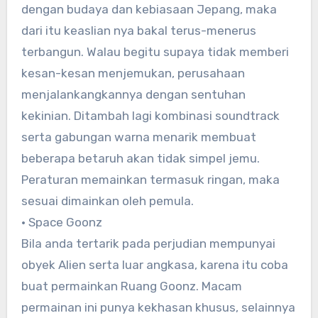
dengan budaya dan kebiasaan Jepang, maka
dari itu keaslian nya bakal terus-menerus
terbangun. Walau begitu supaya tidak memberi
kesan-kesan menjemukan, perusahaan
menjalankangkannya dengan sentuhan
kekinian. Ditambah lagi kombinasi soundtrack
serta gabungan warna menarik membuat
beberapa betaruh akan tidak simpel jemu.
Peraturan memainkan termasuk ringan, maka
sesuai dimainkan oleh pemula.
• Space Goonz
Bila anda tertarik pada perjudian mempunyai
obyek Alien serta luar angkasa, karena itu coba
buat permainkan Ruang Goonz. Macam
permainan ini punya kekhasan khusus, selainnya