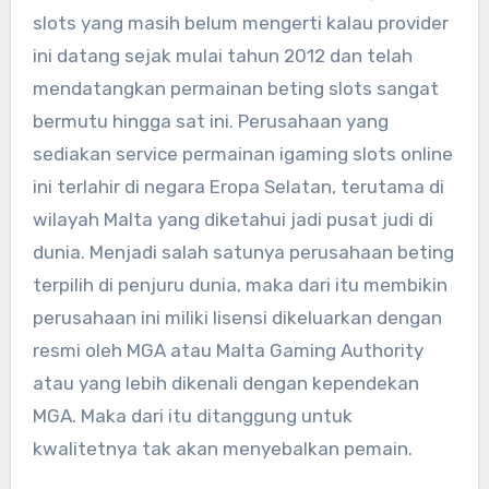
slots yang masih belum mengerti kalau provider
ini datang sejak mulai tahun 2012 dan telah
mendatangkan permainan beting slots sangat
bermutu hingga sat ini. Perusahaan yang
sediakan service permainan igaming slots online
ini terlahir di negara Eropa Selatan, terutama di
wilayah Malta yang diketahui jadi pusat judi di
dunia. Menjadi salah satunya perusahaan beting
terpilih di penjuru dunia, maka dari itu membikin
perusahaan ini miliki lisensi dikeluarkan dengan
resmi oleh MGA atau Malta Gaming Authority
atau yang lebih dikenali dengan kependekan
MGA. Maka dari itu ditanggung untuk
kwalitetnya tak akan menyebalkan pemain.