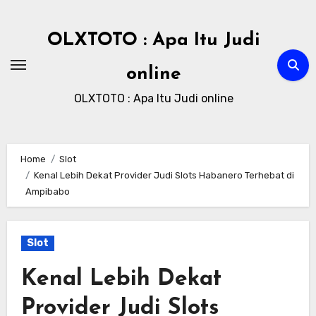
Skip
to
OLXTOTO : Apa Itu Judi
content
online
OLXTOTO : Apa Itu Judi online
Home
Slot
Kenal Lebih Dekat Provider Judi Slots Habanero Terhebat di
Ampibabo
Slot
Kenal Lebih Dekat
Provider Judi Slots