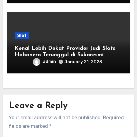
Slot
Kenal Lebih Dekat Provider Judi Slots
Habanero Terunggul di Sukaresmi
admin
January 21, 2023
Leave a Reply
Your email address will not be published.
Required
fields are marked
*