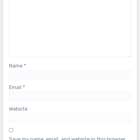
Name
*
Email
*
Website
Save my name, email, and website in this browser