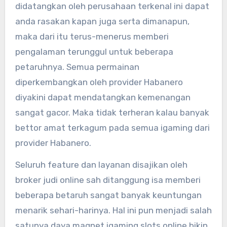
didatangkan oleh perusahaan terkenal ini dapat
anda rasakan kapan juga serta dimanapun,
maka dari itu terus-menerus memberi
pengalaman terunggul untuk beberapa
petaruhnya. Semua permainan
diperkembangkan oleh provider Habanero
diyakini dapat mendatangkan kemenangan
sangat gacor. Maka tidak terheran kalau banyak
bettor amat terkagum pada semua igaming dari
provider Habanero.
Seluruh feature dan layanan disajikan oleh
broker judi online sah ditanggung isa memberi
beberapa betaruh sangat banyak keuntungan
menarik sehari-harinya. Hal ini pun menjadi salah
satunya daya magnet igaming slots online bikin