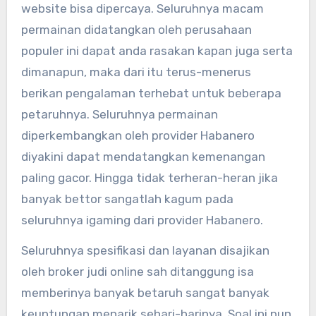
website bisa dipercaya. Seluruhnya macam
permainan didatangkan oleh perusahaan
populer ini dapat anda rasakan kapan juga serta
dimanapun, maka dari itu terus-menerus
berikan pengalaman terhebat untuk beberapa
petaruhnya. Seluruhnya permainan
diperkembangkan oleh provider Habanero
diyakini dapat mendatangkan kemenangan
paling gacor. Hingga tidak terheran-heran jika
banyak bettor sangatlah kagum pada
seluruhnya igaming dari provider Habanero.
Seluruhnya spesifikasi dan layanan disajikan
oleh broker judi online sah ditanggung isa
memberinya banyak betaruh sangat banyak
keuntungan menarik sehari-harinya. Soal ini pun