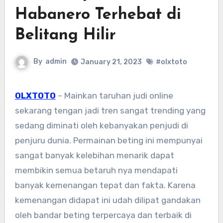
Habanero Terhebat di
Belitang Hilir
By
admin
January 21, 2023
#olxtoto
OLXTOTO
– Mainkan taruhan judi online
sekarang tengan jadi tren sangat trending yang
sedang diminati oleh kebanyakan penjudi di
penjuru dunia. Permainan beting ini mempunyai
sangat banyak kelebihan menarik dapat
membikin semua betaruh nya mendapati
banyak kemenangan tepat dan fakta. Karena
kemenangan didapat ini udah dilipat gandakan
oleh bandar beting terpercaya dan terbaik di