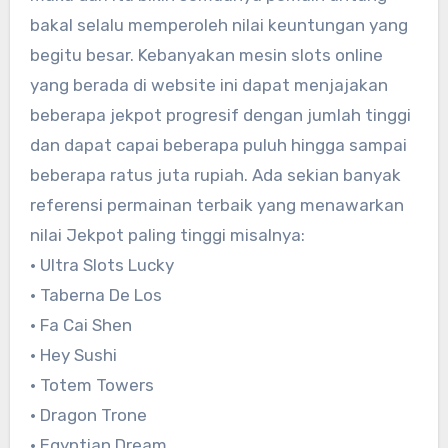
bakal selalu memperoleh nilai keuntungan yang
begitu besar. Kebanyakan mesin slots online
yang berada di website ini dapat menjajakan
beberapa jekpot progresif dengan jumlah tinggi
dan dapat capai beberapa puluh hingga sampai
beberapa ratus juta rupiah. Ada sekian banyak
referensi permainan terbaik yang menawarkan
nilai Jekpot paling tinggi misalnya:
• Ultra Slots Lucky
• Taberna De Los
• Fa Cai Shen
• Hey Sushi
• Totem Towers
• Dragon Trone
• Egyptian Dream