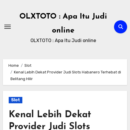
Skip
to
OLXTOTO : Apa Itu Judi
content
online
OLXTOTO : Apa Itu Judi online
Home
Slot
Kenal Lebih Dekat Provider Judi Slots Habanero Terhebat di
Belitang Hilir
Slot
Kenal Lebih Dekat
Provider Judi Slots