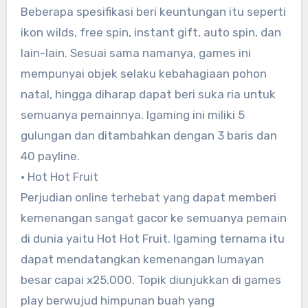
Beberapa spesifikasi beri keuntungan itu seperti
ikon wilds, free spin, instant gift, auto spin, dan
lain-lain. Sesuai sama namanya, games ini
mempunyai objek selaku kebahagiaan pohon
natal, hingga diharap dapat beri suka ria untuk
semuanya pemainnya. Igaming ini miliki 5
gulungan dan ditambahkan dengan 3 baris dan
40 payline.
• Hot Hot Fruit
Perjudian online terhebat yang dapat memberi
kemenangan sangat gacor ke semuanya pemain
di dunia yaitu Hot Hot Fruit. Igaming ternama itu
dapat mendatangkan kemenangan lumayan
besar capai x25.000. Topik diunjukkan di games
play berwujud himpunan buah yang