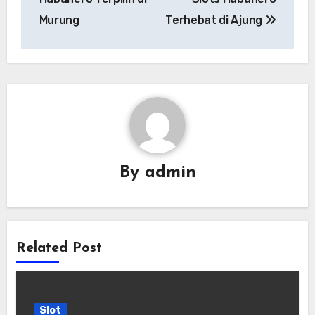
Murung
Terhebat di Ajung
By
admin
Related Post
Slot