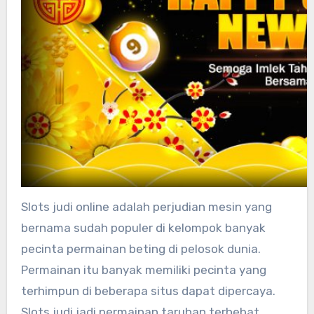
Slots judi online adalah perjudian mesin yang
bernama sudah populer di kelompok banyak
pecinta permainan beting di pelosok dunia.
Permainan itu banyak memiliki pecinta yang
terhimpun di beberapa situs dapat dipercaya.
Slots judi jadi permainan taruhan terhebat