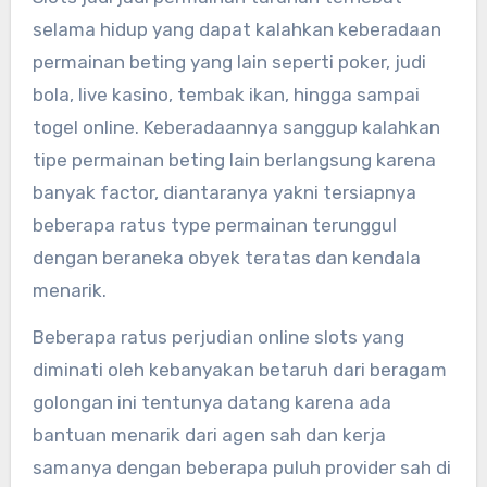
selama hidup yang dapat kalahkan keberadaan
permainan beting yang lain seperti poker, judi
bola, live kasino, tembak ikan, hingga sampai
togel online. Keberadaannya sanggup kalahkan
tipe permainan beting lain berlangsung karena
banyak factor, diantaranya yakni tersiapnya
beberapa ratus type permainan terunggul
dengan beraneka obyek teratas dan kendala
menarik.
Beberapa ratus perjudian online slots yang
diminati oleh kebanyakan betaruh dari beragam
golongan ini tentunya datang karena ada
bantuan menarik dari agen sah dan kerja
samanya dengan beberapa puluh provider sah di