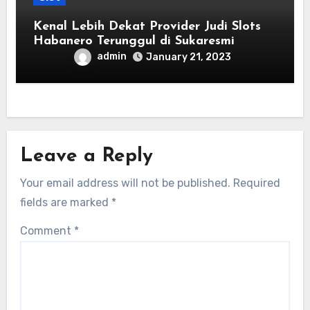
Kenal Lebih Dekat Provider Judi Slots
Habanero Terunggul di Sukaresmi
admin
January 21, 2023
Leave a Reply
Your email address will not be published.
Required
fields are marked
*
Comment
*