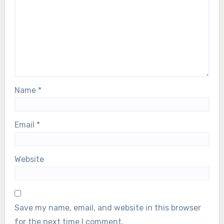
Name
*
Email
*
Website
Save my name, email, and website in this browser
for the next time I comment.