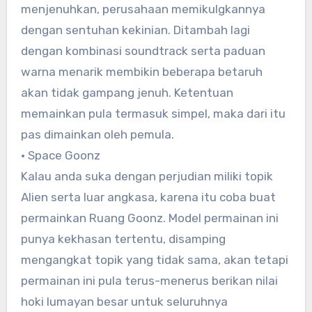
menjenuhkan, perusahaan memikulgkannya
dengan sentuhan kekinian. Ditambah lagi
dengan kombinasi soundtrack serta paduan
warna menarik membikin beberapa betaruh
akan tidak gampang jenuh. Ketentuan
memainkan pula termasuk simpel, maka dari itu
pas dimainkan oleh pemula.
• Space Goonz
Kalau anda suka dengan perjudian miliki topik
Alien serta luar angkasa, karena itu coba buat
permainkan Ruang Goonz. Model permainan ini
punya kekhasan tertentu, disamping
mengangkat topik yang tidak sama, akan tetapi
permainan ini pula terus-menerus berikan nilai
hoki lumayan besar untuk seluruhnya