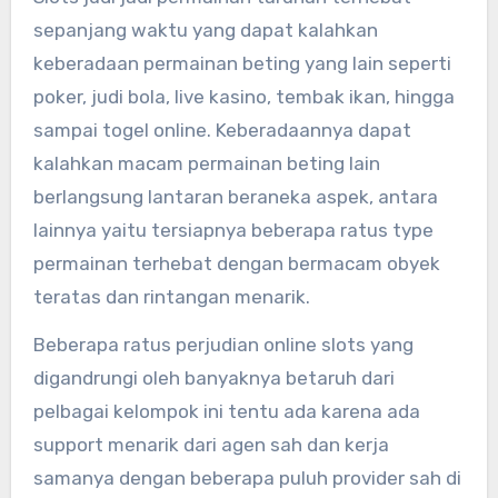
sepanjang waktu yang dapat kalahkan
keberadaan permainan beting yang lain seperti
poker, judi bola, live kasino, tembak ikan, hingga
sampai togel online. Keberadaannya dapat
kalahkan macam permainan beting lain
berlangsung lantaran beraneka aspek, antara
lainnya yaitu tersiapnya beberapa ratus type
permainan terhebat dengan bermacam obyek
teratas dan rintangan menarik.
Beberapa ratus perjudian online slots yang
digandrungi oleh banyaknya betaruh dari
pelbagai kelompok ini tentu ada karena ada
support menarik dari agen sah dan kerja
samanya dengan beberapa puluh provider sah di