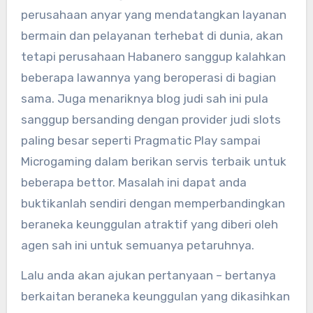
perusahaan anyar yang mendatangkan layanan
bermain dan pelayanan terhebat di dunia, akan
tetapi perusahaan Habanero sanggup kalahkan
beberapa lawannya yang beroperasi di bagian
sama. Juga menariknya blog judi sah ini pula
sanggup bersanding dengan provider judi slots
paling besar seperti Pragmatic Play sampai
Microgaming dalam berikan servis terbaik untuk
beberapa bettor. Masalah ini dapat anda
buktikanlah sendiri dengan memperbandingkan
beraneka keunggulan atraktif yang diberi oleh
agen sah ini untuk semuanya petaruhnya.
Lalu anda akan ajukan pertanyaan – bertanya
berkaitan beraneka keunggulan yang dikasihkan