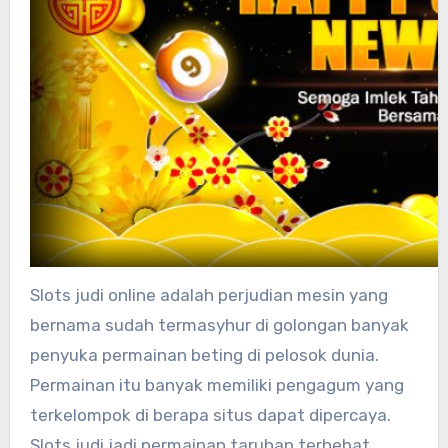
Slots judi online adalah perjudian mesin yang
bernama sudah termasyhur di golongan banyak
penyuka permainan beting di pelosok dunia.
Permainan itu banyak memiliki pengagum yang
terkelompok di berapa situs dapat dipercaya.
Slots judi jadi permainan taruhan terhebat