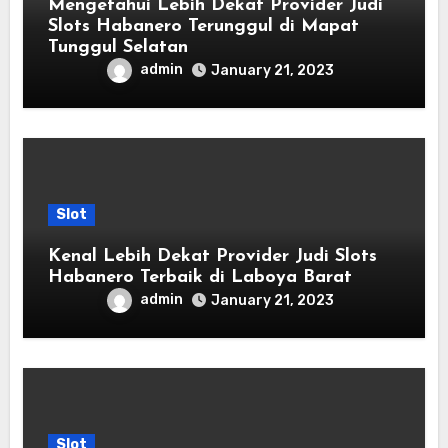
Mengetahui Lebih Dekat Provider Judi
Slots Habanero Terunggul di Mapat
Tunggul Selatan
admin
January 21, 2023
Slot
Kenal Lebih Dekat Provider Judi Slots
Habanero Terbaik di Laboya Barat
admin
January 21, 2023
Slot