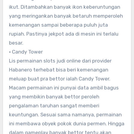
ikut. Ditambahkan banyak ikon keberuntungan
yang meringankan banyak betaruh memperoleh
kemenangan sampai beberapa puluh juta
rupiah. Pastinya jekpot ada di mesin ini terlalu
besar.
• Candy Tower
Lis permainan slots judi online dari provider
Habanero terhebat bisa beri kemenangan
meluap buat pra bettor ialah Candy Tower.
Macam permainan ini punyai data ambil bagus
yang membikin banyak bettor peroleh
pengalaman taruhan sangat memberi
keuntungan. Sesuai sama namanya, permainan
ini membawa obyek pokok dunia permen. Hingga
dalam gameplay banyak bettor tentu akan