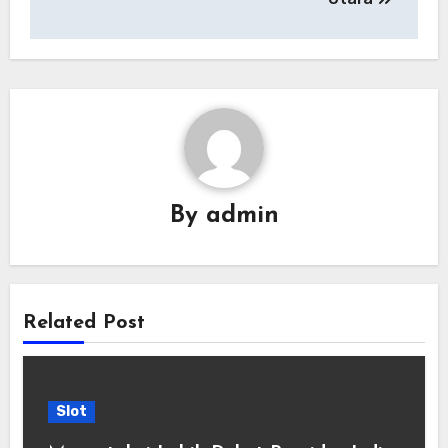
By
admin
Related Post
Slot