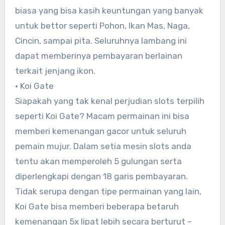
biasa yang bisa kasih keuntungan yang banyak
untuk bettor seperti Pohon, Ikan Mas, Naga,
Cincin, sampai pita. Seluruhnya lambang ini
dapat memberinya pembayaran berlainan
terkait jenjang ikon.
• Koi Gate
Siapakah yang tak kenal perjudian slots terpilih
seperti Koi Gate? Macam permainan ini bisa
memberi kemenangan gacor untuk seluruh
pemain mujur. Dalam setia mesin slots anda
tentu akan memperoleh 5 gulungan serta
diperlengkapi dengan 18 garis pembayaran.
Tidak serupa dengan tipe permainan yang lain,
Koi Gate bisa memberi beberapa betaruh
kemenangan 5x lipat lebih secara berturut –