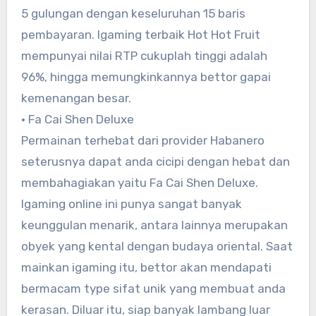
5 gulungan dengan keseluruhan 15 baris
pembayaran. Igaming terbaik Hot Hot Fruit
mempunyai nilai RTP cukuplah tinggi adalah
96%, hingga memungkinkannya bettor gapai
kemenangan besar.
• Fa Cai Shen Deluxe
Permainan terhebat dari provider Habanero
seterusnya dapat anda cicipi dengan hebat dan
membahagiakan yaitu Fa Cai Shen Deluxe.
Igaming online ini punya sangat banyak
keunggulan menarik, antara lainnya merupakan
obyek yang kental dengan budaya oriental. Saat
mainkan igaming itu, bettor akan mendapati
bermacam type sifat unik yang membuat anda
kerasan. Diluar itu, siap banyak lambang luar