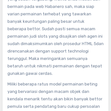
bermain pada web Habanero sah, maka siap
varian permainan terhebat yang tawarkan
banyak keuntungan paling besar untuk
beberapa bettor. Sudah pasti semua macam
permainan judi slots yang disajikan oleh agen ini
sudah dimaksimumkan oleh prosedur HTML 5dan
direncanakan dengan support technologi
terunggul. Maka meringankan semuanya
betaruh untuk nikmati permainan dengan tepat
gunakan gawai cerdas.
Miliki beberapa ratus model permainan beting
yang bervariasi dengan macam objek dan
kendala menarik tentu akan bikin banyak bettor
pemula serta pendatang baru cukup persoalan