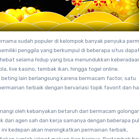
 bernama sudah populer di kelompok banyak penyuka per
memiliki penggila yang berkumpul di beberapa situs dapa
terhebat selama hidup yang bisa menundukkan keberadaa
la, live kasino, tembak ikan, hingga togel online.
beting lain berlangsung karena bermacam factor, satu
ermainan terbaik dengan bervariasi topik favorit dan h
senangi oleh kebanyakan betaruh dari bermacam golongan
k dari agen sah dan kerja samanya dengan beberapa pu
kut ini kedepan akan meningkatkan permainan terbaik,