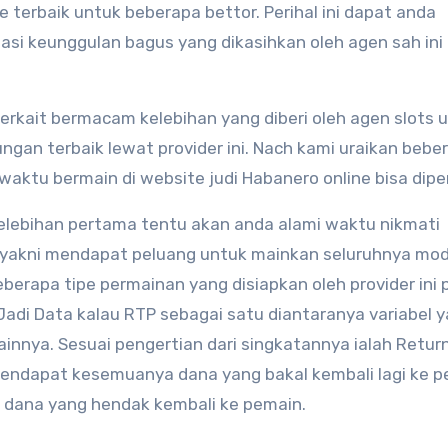
terbaik untuk beberapa bettor. Perihal ini dapat anda
si keunggulan bagus yang dikasihkan oleh agen sah ini
erkait bermacam kelebihan yang diberi oleh agen slots 
an terbaik lewat provider ini. Nach kami uraikan bebe
waktu bermain di website judi Habanero online bisa dipe
iKelebihan pertama tentu akan anda alami waktu nikmati
ni yakni mendapat peluang untuk mainkan seluruhnya mod
Beberapa tipe permainan yang disiapkan oleh provider ini 
Jadi Data kalau RTP sebagai satu diantaranya variabel 
innya. Sesuai pengertian dari singkatannya ialah Retur
mendapat kesemuanya dana yang bakal kembali lagi ke 
r dana yang hendak kembali ke pemain.