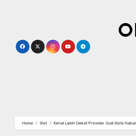
Skip
to
content
O
Home
Slot
Kenal Lebih Dekat Provider Judi Slots Hab