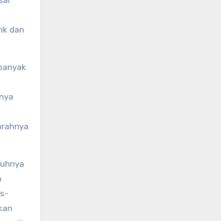
sar
rik dan
 banyak
u
anya
arahnya
ruhnya
n
us-
kan