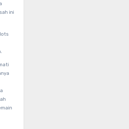
a
ah ini
lots
.
mati
hnya
ya
lah
emain