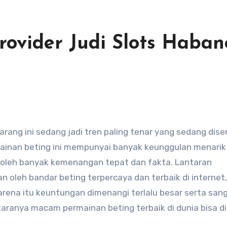
rovider Judi Slots Haban
arang ini sedang jadi tren paling tenar yang sedang dise
mainan beting ini mempunyai banyak keunggulan menarik
leh banyak kemenangan tepat dan fakta. Lantaran
n oleh bandar beting terpercaya dan terbaik di internet
rena itu keuntungan dimenangi terlalu besar serta san
taranya macam permainan beting terbaik di dunia bisa di