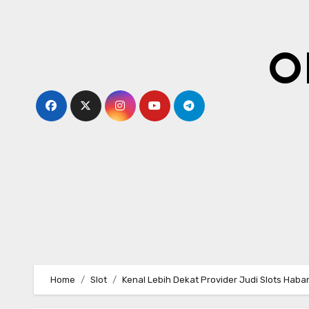
Skip
to
content
O
Home
Slot
Kenal Lebih Dekat Provider Judi Slots Haban