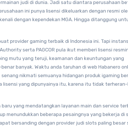
ermainan judi di dunia. Jadi satu diantara perusahaan be
 perusahaan ini punya lisensi dikeluarkan dengan resmi o
dikenali dengan kependekan MGA. Hingga ditanggung unt
at provider gaming terbaik di Indonesia ini. Tapi instans
Authority serta PAGCOR pula ikut memberi lisensi resmi
mping mutu yang teruji, keamanan dan keuntungan yang
-benar banyak. Waktu anda taruhan di web Habanero onli
agi senang nikmati semuanya hidangan produk igaming b
isensi yang dipunyainya itu, karena itu tidak terheran
 baru yang mendatangkan layanan main dan service terb
gup menundukkan beberapa pesaingnya yang bekerja di 
dapat bersanding dengan provider judi slots paling besar 