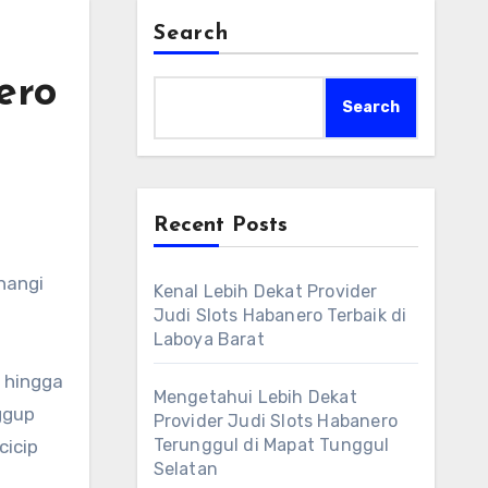
Search
ero
Search
Recent Posts
nangi
Kenal Lebih Dekat Provider
Judi Slots Habanero Terbaik di
Laboya Barat
, hingga
Mengetahui Lebih Dekat
ggup
Provider Judi Slots Habanero
Terunggul di Mapat Tunggul
cicip
Selatan