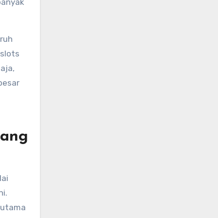
banyak
aruh
slots
aja,
besar
rang
lai
i.
erutama