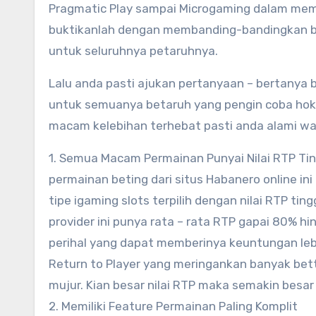
Pragmatic Play sampai Microgaming dalam membe
buktikanlah dengan membanding-bandingkan ban
untuk seluruhnya petaruhnya.
Lalu anda pasti ajukan pertanyaan – bertanya 
untuk semuanya betaruh yang pengin coba hoki 
macam kelebihan terhebat pasti anda alami wak
1. Semua Macam Permainan Punyai Nilai RTP Ti
permainan beting dari situs Habanero online i
tipe igaming slots terpilih dengan nilai RTP ti
provider ini punya rata – rata RTP gapai 80% h
perihal yang dapat memberinya keuntungan lebih
Return to Player yang meringankan banyak bet
mujur. Kian besar nilai RTP maka semakin besa
2. Memiliki Feature Permainan Paling Komplit