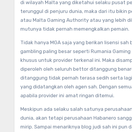
di wilayah Malta yang diketahui selaku pusat p
terunggul di penjuru dunia, maka dari itu bikin
atau Malta Gaming Authority atau yang lebih 
mutunya tidak pernah memengkalkan pemain.
Tidak hanya MGA saja yang berikan lisensi sah bu
gambling paling besar seperti Rumania Gaming 
khusus untuk provider terkenal ini. Maka disa
diperoleh oleh seluruh bettor ditanggung benar
ditanggung tidak pernah terasa sedih serta l
yang didatangkan oleh agen sah. Dengan semua l
apabila provider ini amat ringan ditemui.
Meskipun ada selaku salah satunya perusahaan
dunia, akan tetapi perusahaan Habanero sang
mirip. Sampai menariknya blog judi sah ini pun 