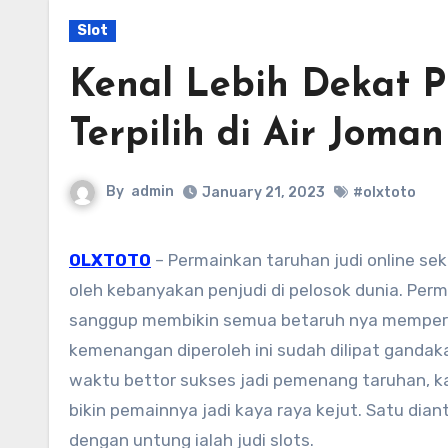
Slot
Kenal Lebih Dekat P
Terpilih di Air Joman
By
admin
January 21, 2023
#olxtoto
OLXTOTO
– Permainkan taruhan judi online sek
oleh kebanyakan penjudi di pelosok dunia. Per
sanggup membikin semua betaruh nya mempero
kemenangan diperoleh ini sudah dilipat gandaka
waktu bettor sukses jadi pemenang taruhan, ka
bikin pemainnya jadi kaya raya kejut. Satu dian
dengan untung ialah judi slots.