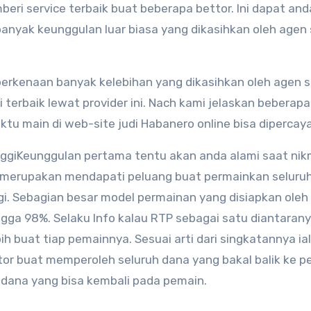
ri service terbaik buat beberapa bettor. Ini dapat and
yak keunggulan luar biasa yang dikasihkan oleh agen s
berkenaan banyak kelebihan yang dikasihkan oleh agen s
terbaik lewat provider ini. Nach kami jelaskan beberapa
tu main di web-site judi Habanero online bisa dipercaya
nggiKeunggulan pertama tentu akan anda alami saat nik
ni merupakan mendapati peluang buat permainkan seluru
nggi. Sebagian besar model permainan yang disiapkan oleh
ingga 98%. Selaku Info kalau RTP sebagai satu diantaran
 buat tiap pemainnya. Sesuai arti dari singkatannya ia
tor buat memperoleh seluruh dana yang bakal balik ke p
r dana yang bisa kembali pada pemain.