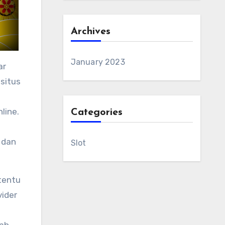
Archives
January 2023
ar
situs
line.
Categories
 dan
Slot
 tentu
vider