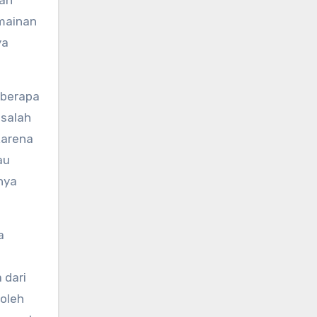
uah
rmainan
ya
eberapa
 salah
karena
au
nya
a
 dari
oleh