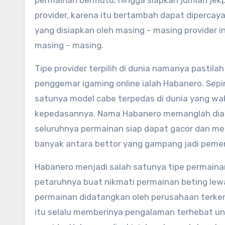
permainan bermutu, hingga siapkan jumlah jek
provider, karena itu bertambah dapat dipercaya
yang disiapkan oleh masing – masing provider in
masing – masing.
Tipe provider terpilih di dunia namanya pastila
penggemar igaming online ialah Habanero. Sepi
satunya model cabe terpedas di dunia yang wak
kepedasannya. Nama Habanero memanglah diamb
seluruhnya permainan siap dapat gacor dan m
banyak antara bettor yang gampang jadi pem
Habanero menjadi salah satunya tipe permaina
petaruhnya buat nikmati permainan beting lewa
permainan didatangkan oleh perusahaan terkena
itu selalu memberinya pengalaman terhebat un