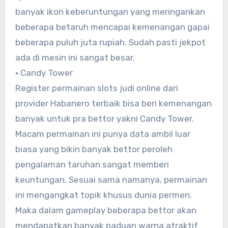
banyak ikon keberuntungan yang meringankan
beberapa betaruh mencapai kemenangan gapai
beberapa puluh juta rupiah. Sudah pasti jekpot
ada di mesin ini sangat besar.
• Candy Tower
Register permainan slots judi online dari
provider Habanero terbaik bisa beri kemenangan
banyak untuk pra bettor yakni Candy Tower.
Macam permainan ini punya data ambil luar
biasa yang bikin banyak bettor peroleh
pengalaman taruhan sangat memberi
keuntungan. Sesuai sama namanya, permainan
ini mengangkat topik khusus dunia permen.
Maka dalam gameplay beberapa bettor akan
mendapatkan banyak paduan warna atraktif