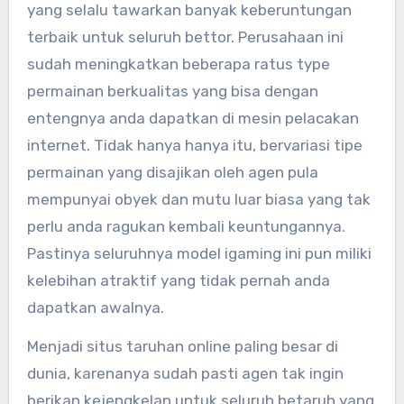
yang selalu tawarkan banyak keberuntungan
terbaik untuk seluruh bettor. Perusahaan ini
sudah meningkatkan beberapa ratus type
permainan berkualitas yang bisa dengan
entengnya anda dapatkan di mesin pelacakan
internet. Tidak hanya hanya itu, bervariasi tipe
permainan yang disajikan oleh agen pula
mempunyai obyek dan mutu luar biasa yang tak
perlu anda ragukan kembali keuntungannya.
Pastinya seluruhnya model igaming ini pun miliki
kelebihan atraktif yang tidak pernah anda
dapatkan awalnya.
Menjadi situs taruhan online paling besar di
dunia, karenanya sudah pasti agen tak ingin
berikan kejengkelan untuk seluruh betaruh yang