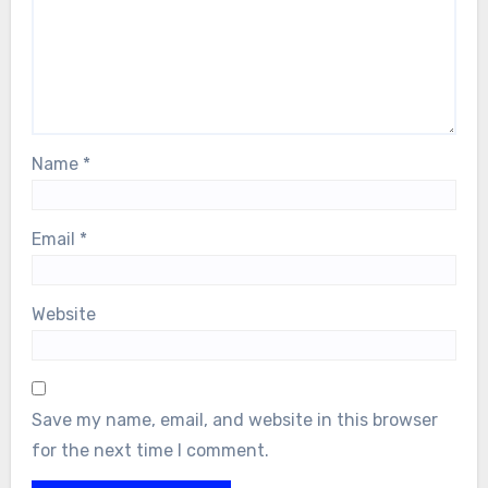
Name
*
Email
*
Website
Save my name, email, and website in this browser
for the next time I comment.