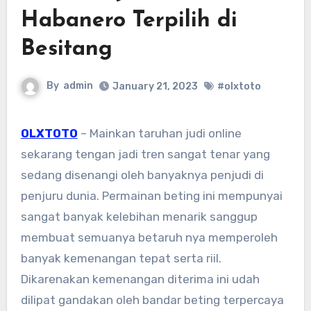
Habanero Terpilih di
Besitang
By
admin
January 21, 2023
#olxtoto
OLXTOTO
– Mainkan taruhan judi online
sekarang tengan jadi tren sangat tenar yang
sedang disenangi oleh banyaknya penjudi di
penjuru dunia. Permainan beting ini mempunyai
sangat banyak kelebihan menarik sanggup
membuat semuanya betaruh nya memperoleh
banyak kemenangan tepat serta riil.
Dikarenakan kemenangan diterima ini udah
dilipat gandakan oleh bandar beting terpercaya