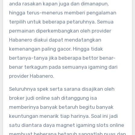
anda rasakan kapan juga dan dimanapun,
hingga terus-menerus memberi pengalaman
terpilih untuk beberapa petaruhnya. Semua
permainan diperkembangkan oleh provider
Habanero diakui dapat mendatangkan
kemenangan paling gacor. Hingga tidak
bertanya-tanya jika beberapa bettor benar-
benar terkagum pada semuanya igaming dari
provider Habanero.
Seluruhnya spek serta sarana disajikan oleh
broker judi online sah ditanggung isa
memberinya banyak betaruh begitu banyak
keuntungan menarik tiap harinya. Soal ini jadi
satu diantara daya magnet igaming slots online
membuat beberapa betaruh sangatlah puas dan