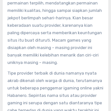
permainan terpilih, mendatangkan permainan
memiliki kualitas, hingga sampai siapkan jumlah
jekpot berlimpah sehari-harinya. Kian besar
keberadaan suatu provider, karenanya kian
paling dipercaya serta memberikan keuntungan
situs itu buat dituruti. Macam games yang
disiapkan oleh masing – masing provider ini
banyak memiliki kelebihan menarik dan ciri-ciri
uniknya masing – masing.
Tipe provider terbaik di dunia namanya nyata
akrab dikenali oleh warga di dunia, terutamanya
untuk beberapa penggemar igaming online yakni
Habanero. Sepintas nama situs atau provider
gaming ini serupa dengan satu diantaranya tipe
cabe terpedas di dunia yang waktu terakhir ini