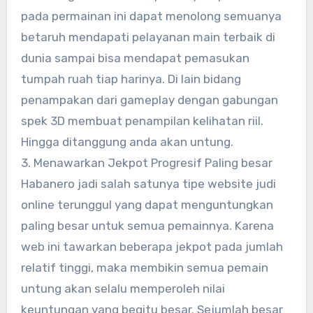
pada permainan ini dapat menolong semuanya
betaruh mendapati pelayanan main terbaik di
dunia sampai bisa mendapat pemasukan
tumpah ruah tiap harinya. Di lain bidang
penampakan dari gameplay dengan gabungan
spek 3D membuat penampilan kelihatan riil.
Hingga ditanggung anda akan untung.
3. Menawarkan Jekpot Progresif Paling besar
Habanero jadi salah satunya tipe website judi
online terunggul yang dapat menguntungkan
paling besar untuk semua pemainnya. Karena
web ini tawarkan beberapa jekpot pada jumlah
relatif tinggi, maka membikin semua pemain
untung akan selalu memperoleh nilai
keuntungan yang begitu besar. Sejumlah besar