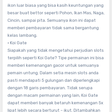
ikon luar biasa yang bisa kasih keuntungan yang
besar buat bettor seperti Pohon, Ikan Mas, Naga,
Cincin, sampai pita. Semuanya ikon ini dapat
memberi pembayaran tidak sama bergantung
kelas lambang.
• Koi Gate
Siapakah yang tidak mengetahui perjudian slots
terpilih seperti Koi Gate? Tipe permainan ini bisa
memberi kemenangan gacor untuk semuanya
pemain untung. Dalam setia mesin slots anda
pasti mendapati 5 gulungan dan diperlengkapi
dengan 18 garis pembayaran. Tidak serupa
dengan macam permainan yang lain, Koi Gate
dapat memberi banyak betaruh kemenangan 5x
lipat lebih secara berturut – ikut. Ditambahkan