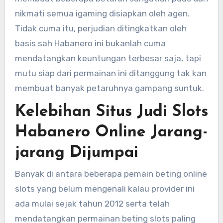
nikmati semua igaming disiapkan oleh agen.
Tidak cuma itu, perjudian ditingkatkan oleh
basis sah Habanero ini bukanlah cuma
mendatangkan keuntungan terbesar saja, tapi
mutu siap dari permainan ini ditanggung tak kan
membuat banyak petaruhnya gampang suntuk.
Kelebihan Situs Judi Slots
Habanero Online Jarang-
jarang Dijumpai
Banyak di antara beberapa pemain beting online
slots yang belum mengenali kalau provider ini
ada mulai sejak tahun 2012 serta telah
mendatangkan permainan beting slots paling