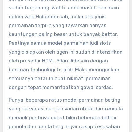
sudah tergabung. Waktu anda masuk dan main
dalam web Habanero sah, maka ada jenis
permainan terpilih yang tawarkan banyak
keuntungan paling besar untuk banyak bettor.
Pastinya semua model permainan judi slots
yang disiapkan oleh agen ini sudah diintensifkan
oleh prosedur HTML 5dan didesain dengan
bantuan technologi terpilih. Maka meringankan
semuanya betaruh buat nikmati permainan
dengan tepat memanfaatkan gawai cerdas.
Punyai beberapa ratus model permainan beting
yang bervariasi dengan varian objek dan kendala
menarik pastinya dapat bikin beberapa bettor
pemula dan pendatang anyar cukup kesusahan