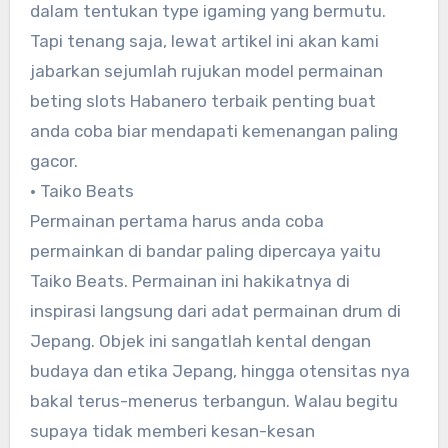
dalam tentukan type igaming yang bermutu.
Tapi tenang saja, lewat artikel ini akan kami
jabarkan sejumlah rujukan model permainan
beting slots Habanero terbaik penting buat
anda coba biar mendapati kemenangan paling
gacor.
• Taiko Beats
Permainan pertama harus anda coba
permainkan di bandar paling dipercaya yaitu
Taiko Beats. Permainan ini hakikatnya di
inspirasi langsung dari adat permainan drum di
Jepang. Objek ini sangatlah kental dengan
budaya dan etika Jepang, hingga otensitas nya
bakal terus-menerus terbangun. Walau begitu
supaya tidak memberi kesan-kesan