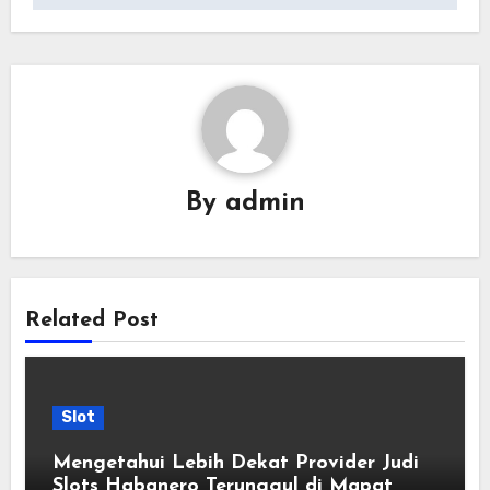
By
admin
Related Post
Slot
Mengetahui Lebih Dekat Provider Judi
Slots Habanero Terunggul di Mapat