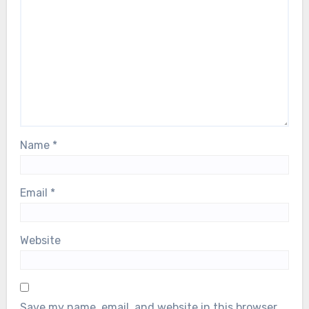
Name
*
Email
*
Website
Save my name, email, and website in this browser