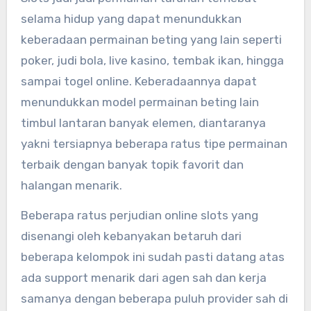
selama hidup yang dapat menundukkan
keberadaan permainan beting yang lain seperti
poker, judi bola, live kasino, tembak ikan, hingga
sampai togel online. Keberadaannya dapat
menundukkan model permainan beting lain
timbul lantaran banyak elemen, diantaranya
yakni tersiapnya beberapa ratus tipe permainan
terbaik dengan banyak topik favorit dan
halangan menarik.
Beberapa ratus perjudian online slots yang
disenangi oleh kebanyakan betaruh dari
beberapa kelompok ini sudah pasti datang atas
ada support menarik dari agen sah dan kerja
samanya dengan beberapa puluh provider sah di