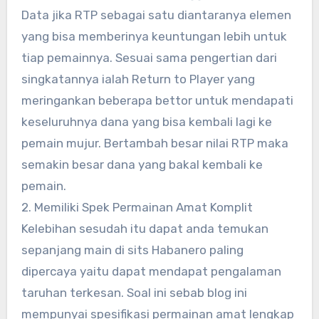
Data jika RTP sebagai satu diantaranya elemen
yang bisa memberinya keuntungan lebih untuk
tiap pemainnya. Sesuai sama pengertian dari
singkatannya ialah Return to Player yang
meringankan beberapa bettor untuk mendapati
keseluruhnya dana yang bisa kembali lagi ke
pemain mujur. Bertambah besar nilai RTP maka
semakin besar dana yang bakal kembali ke
pemain.
2. Memiliki Spek Permainan Amat Komplit
Kelebihan sesudah itu dapat anda temukan
sepanjang main di sits Habanero paling
dipercaya yaitu dapat mendapat pengalaman
taruhan terkesan. Soal ini sebab blog ini
mempunyai spesifikasi permainan amat lengkap