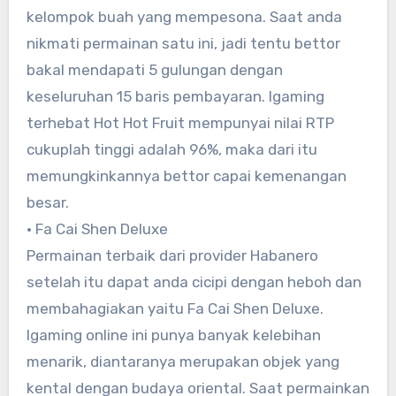
kelompok buah yang mempesona. Saat anda
nikmati permainan satu ini, jadi tentu bettor
bakal mendapati 5 gulungan dengan
keseluruhan 15 baris pembayaran. Igaming
terhebat Hot Hot Fruit mempunyai nilai RTP
cukuplah tinggi adalah 96%, maka dari itu
memungkinkannya bettor capai kemenangan
besar.
• Fa Cai Shen Deluxe
Permainan terbaik dari provider Habanero
setelah itu dapat anda cicipi dengan heboh dan
membahagiakan yaitu Fa Cai Shen Deluxe.
Igaming online ini punya banyak kelebihan
menarik, diantaranya merupakan objek yang
kental dengan budaya oriental. Saat permainkan