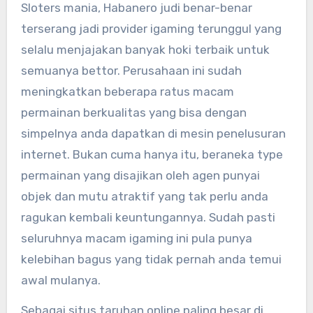
Sloters mania, Habanero judi benar-benar
terserang jadi provider igaming terunggul yang
selalu menjajakan banyak hoki terbaik untuk
semuanya bettor. Perusahaan ini sudah
meningkatkan beberapa ratus macam
permainan berkualitas yang bisa dengan
simpelnya anda dapatkan di mesin penelusuran
internet. Bukan cuma hanya itu, beraneka type
permainan yang disajikan oleh agen punyai
objek dan mutu atraktif yang tak perlu anda
ragukan kembali keuntungannya. Sudah pasti
seluruhnya macam igaming ini pula punya
kelebihan bagus yang tidak pernah anda temui
awal mulanya.
Sebagai situs taruhan online paling besar di