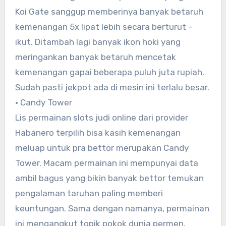
Koi Gate sanggup memberinya banyak betaruh
kemenangan 5x lipat lebih secara berturut –
ikut. Ditambah lagi banyak ikon hoki yang
meringankan banyak betaruh mencetak
kemenangan gapai beberapa puluh juta rupiah.
Sudah pasti jekpot ada di mesin ini terlalu besar.
• Candy Tower
Lis permainan slots judi online dari provider
Habanero terpilih bisa kasih kemenangan
meluap untuk pra bettor merupakan Candy
Tower. Macam permainan ini mempunyai data
ambil bagus yang bikin banyak bettor temukan
pengalaman taruhan paling memberi
keuntungan. Sama dengan namanya, permainan
ini mengangkut topik pokok dunia permen.