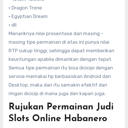
• Dragon Trone
• Egyptian Dream
• dll
Menariknya nilai prosentase dari masing –
masing tipe permainan di atas ini punya nilai
RTP cukup tinggi, sehingga dapat memberikan
keuntungan apabila dimainkan dengan tepat.
Semua tipe permainan itu bisa dicicipi dengan
service memakai hp berbasiskan Android dan
Desktop, maka dari itu semakin efektif dan
ringan dicicip di mana juga dan kapan juga.
Rujukan Permainan Judi
Slots Online Habanero