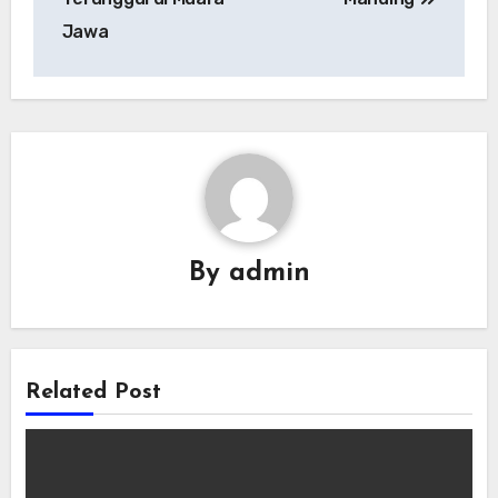
Jawa
By
admin
Related Post