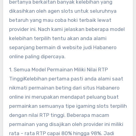
bertanya berkaitan banyak kelebihan yang
dikasihkan oleh agen slots untuk seluruhnya
betaruh yang mau coba hoki terbaik lewat
provider ini. Nach kami jelaskan beberapa model
kelebihan terpilih tentu akan anda alami
sepanjang bermain di website judi Habanero
online paling dipercaya.
1. Semua Model Permainan Miliki Nilai RTP
TinggiKelebihan pertama pasti anda alami saat
nikmati permainan beting dari situs Habanero
online ini merupakan mendapat peluang buat
permainkan semuanya tipe igaming slots terpilih
dengan nilai RTP tinggi. Beberapa macam
permainan yang disajikan oleh provider ini miliki
rata – rata RTP capai 80% hingga 98%. Jadi