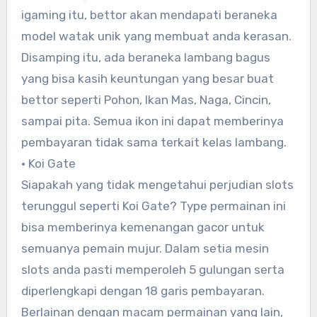
igaming itu, bettor akan mendapati beraneka
model watak unik yang membuat anda kerasan.
Disamping itu, ada beraneka lambang bagus
yang bisa kasih keuntungan yang besar buat
bettor seperti Pohon, Ikan Mas, Naga, Cincin,
sampai pita. Semua ikon ini dapat memberinya
pembayaran tidak sama terkait kelas lambang.
• Koi Gate
Siapakah yang tidak mengetahui perjudian slots
terunggul seperti Koi Gate? Type permainan ini
bisa memberinya kemenangan gacor untuk
semuanya pemain mujur. Dalam setia mesin
slots anda pasti memperoleh 5 gulungan serta
diperlengkapi dengan 18 garis pembayaran.
Berlainan dengan macam permainan yang lain,