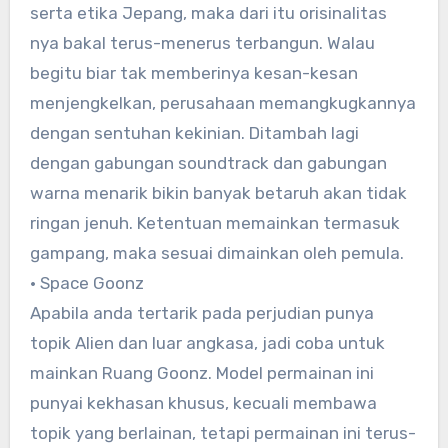
serta etika Jepang, maka dari itu orisinalitas
nya bakal terus-menerus terbangun. Walau
begitu biar tak memberinya kesan-kesan
menjengkelkan, perusahaan memangkugkannya
dengan sentuhan kekinian. Ditambah lagi
dengan gabungan soundtrack dan gabungan
warna menarik bikin banyak betaruh akan tidak
ringan jenuh. Ketentuan memainkan termasuk
gampang, maka sesuai dimainkan oleh pemula.
• Space Goonz
Apabila anda tertarik pada perjudian punya
topik Alien dan luar angkasa, jadi coba untuk
mainkan Ruang Goonz. Model permainan ini
punyai kekhasan khusus, kecuali membawa
topik yang berlainan, tetapi permainan ini terus-