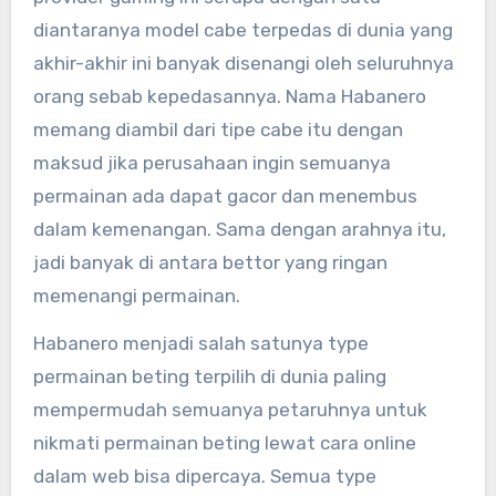
diantaranya model cabe terpedas di dunia yang
akhir-akhir ini banyak disenangi oleh seluruhnya
orang sebab kepedasannya. Nama Habanero
memang diambil dari tipe cabe itu dengan
maksud jika perusahaan ingin semuanya
permainan ada dapat gacor dan menembus
dalam kemenangan. Sama dengan arahnya itu,
jadi banyak di antara bettor yang ringan
memenangi permainan.
Habanero menjadi salah satunya type
permainan beting terpilih di dunia paling
mempermudah semuanya petaruhnya untuk
nikmati permainan beting lewat cara online
dalam web bisa dipercaya. Semua type