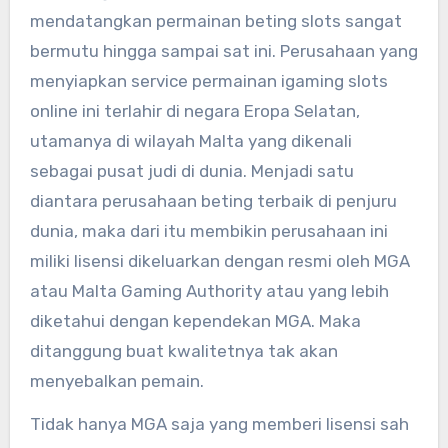
mendatangkan permainan beting slots sangat
bermutu hingga sampai sat ini. Perusahaan yang
menyiapkan service permainan igaming slots
online ini terlahir di negara Eropa Selatan,
utamanya di wilayah Malta yang dikenali
sebagai pusat judi di dunia. Menjadi satu
diantara perusahaan beting terbaik di penjuru
dunia, maka dari itu membikin perusahaan ini
miliki lisensi dikeluarkan dengan resmi oleh MGA
atau Malta Gaming Authority atau yang lebih
diketahui dengan kependekan MGA. Maka
ditanggung buat kwalitetnya tak akan
menyebalkan pemain.
Tidak hanya MGA saja yang memberi lisensi sah