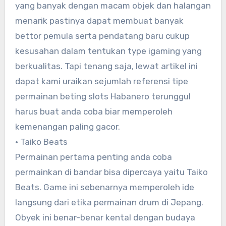
yang banyak dengan macam objek dan halangan
menarik pastinya dapat membuat banyak
bettor pemula serta pendatang baru cukup
kesusahan dalam tentukan type igaming yang
berkualitas. Tapi tenang saja, lewat artikel ini
dapat kami uraikan sejumlah referensi tipe
permainan beting slots Habanero terunggul
harus buat anda coba biar memperoleh
kemenangan paling gacor.
• Taiko Beats
Permainan pertama penting anda coba
permainkan di bandar bisa dipercaya yaitu Taiko
Beats. Game ini sebenarnya memperoleh ide
langsung dari etika permainan drum di Jepang.
Obyek ini benar-benar kental dengan budaya