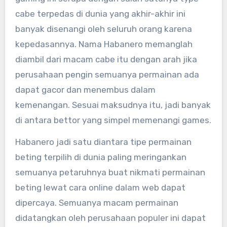
cabe terpedas di dunia yang akhir-akhir ini
banyak disenangi oleh seluruh orang karena
kepedasannya. Nama Habanero memanglah
diambil dari macam cabe itu dengan arah jika
perusahaan pengin semuanya permainan ada
dapat gacor dan menembus dalam
kemenangan. Sesuai maksudnya itu, jadi banyak
di antara bettor yang simpel memenangi games.
Habanero jadi satu diantara tipe permainan
beting terpilih di dunia paling meringankan
semuanya petaruhnya buat nikmati permainan
beting lewat cara online dalam web dapat
dipercaya. Semuanya macam permainan
didatangkan oleh perusahaan populer ini dapat