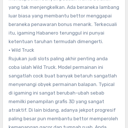
yang tak menjengkelkan. Ada beraneka lambang
luar biasa yang membantu bettor menggapai
beraneka penawaran bonus menarik. Terkecuali
itu, igaming Habanero terunggul ini punyai
ketentuan taruhan termudah dimengerti.
• Wild Truck
Rujukan judi slots paling akhir penting anda
coba ialah Wild Truck. Model permainan ini
sangatlah cock buat banyak betaruh sangatlah
menyenangi obyek permainan balapan. Typical
di igaming ini sangat berubah-ubah sebab
memilki penampilan grafis 3D yang sangat
atraktif. Di lain bidang, adanya jekpot progresif
paling besar pun membantu bettor memperoleh
kemenangan gacor dan tumpah ruah. Anda