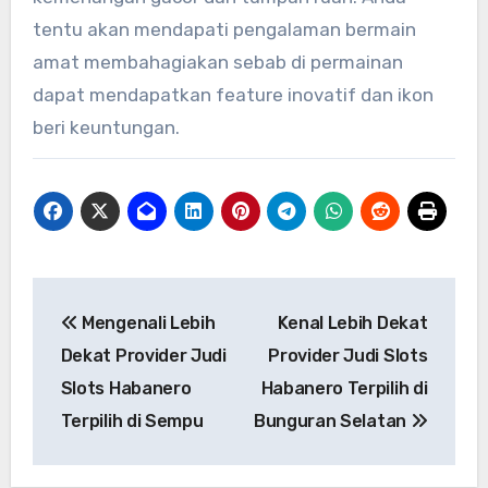
tentu akan mendapati pengalaman bermain
amat membahagiakan sebab di permainan
dapat mendapatkan feature inovatif dan ikon
beri keuntungan.
Post
Mengenali Lebih
Kenal Lebih Dekat
navigation
Dekat Provider Judi
Provider Judi Slots
Slots Habanero
Habanero Terpilih di
Terpilih di Sempu
Bunguran Selatan