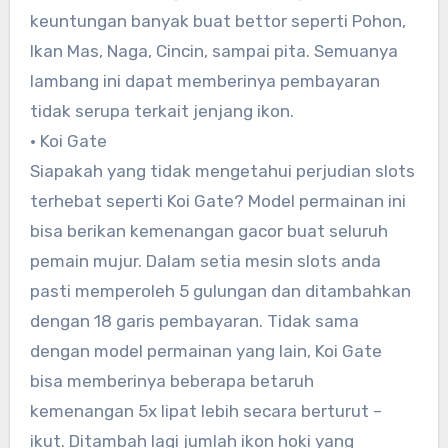
keuntungan banyak buat bettor seperti Pohon,
Ikan Mas, Naga, Cincin, sampai pita. Semuanya
lambang ini dapat memberinya pembayaran
tidak serupa terkait jenjang ikon.
• Koi Gate
Siapakah yang tidak mengetahui perjudian slots
terhebat seperti Koi Gate? Model permainan ini
bisa berikan kemenangan gacor buat seluruh
pemain mujur. Dalam setia mesin slots anda
pasti memperoleh 5 gulungan dan ditambahkan
dengan 18 garis pembayaran. Tidak sama
dengan model permainan yang lain, Koi Gate
bisa memberinya beberapa betaruh
kemenangan 5x lipat lebih secara berturut –
ikut. Ditambah lagi jumlah ikon hoki yang