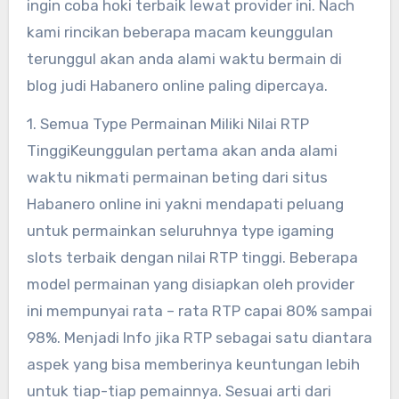
ingin coba hoki terbaik lewat provider ini. Nach
kami rincikan beberapa macam keunggulan
terunggul akan anda alami waktu bermain di
blog judi Habanero online paling dipercaya.
1. Semua Type Permainan Miliki Nilai RTP
TinggiKeunggulan pertama akan anda alami
waktu nikmati permainan beting dari situs
Habanero online ini yakni mendapati peluang
untuk permainkan seluruhnya type igaming
slots terbaik dengan nilai RTP tinggi. Beberapa
model permainan yang disiapkan oleh provider
ini mempunyai rata – rata RTP capai 80% sampai
98%. Menjadi Info jika RTP sebagai satu diantara
aspek yang bisa memberinya keuntungan lebih
untuk tiap-tiap pemainnya. Sesuai arti dari