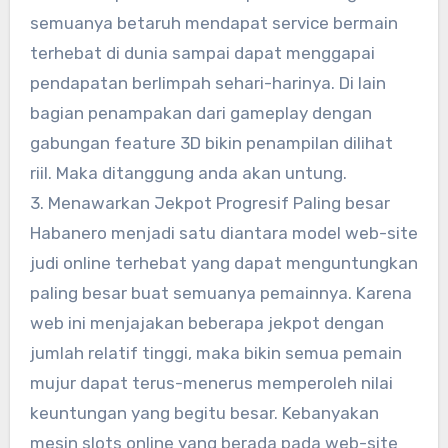
semuanya betaruh mendapat service bermain
terhebat di dunia sampai dapat menggapai
pendapatan berlimpah sehari-harinya. Di lain
bagian penampakan dari gameplay dengan
gabungan feature 3D bikin penampilan dilihat
riil. Maka ditanggung anda akan untung.
3. Menawarkan Jekpot Progresif Paling besar
Habanero menjadi satu diantara model web-site
judi online terhebat yang dapat menguntungkan
paling besar buat semuanya pemainnya. Karena
web ini menjajakan beberapa jekpot dengan
jumlah relatif tinggi, maka bikin semua pemain
mujur dapat terus-menerus memperoleh nilai
keuntungan yang begitu besar. Kebanyakan
mesin slots online yang berada pada web-site