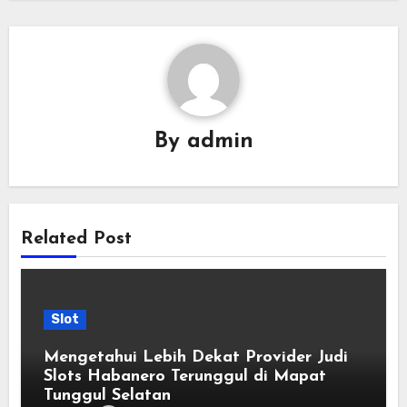
By
admin
Related Post
Slot
Mengetahui Lebih Dekat Provider Judi
Slots Habanero Terunggul di Mapat
Tunggul Selatan