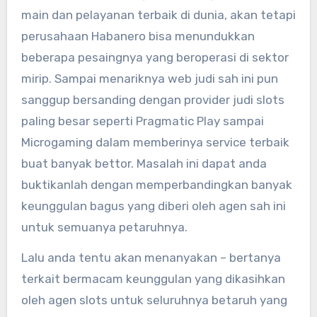
main dan pelayanan terbaik di dunia, akan tetapi
perusahaan Habanero bisa menundukkan
beberapa pesaingnya yang beroperasi di sektor
mirip. Sampai menariknya web judi sah ini pun
sanggup bersanding dengan provider judi slots
paling besar seperti Pragmatic Play sampai
Microgaming dalam memberinya service terbaik
buat banyak bettor. Masalah ini dapat anda
buktikanlah dengan memperbandingkan banyak
keunggulan bagus yang diberi oleh agen sah ini
untuk semuanya petaruhnya.
Lalu anda tentu akan menanyakan – bertanya
terkait bermacam keunggulan yang dikasihkan
oleh agen slots untuk seluruhnya betaruh yang