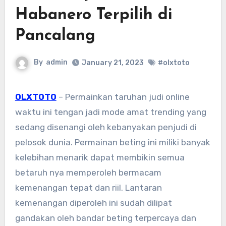
Habanero Terpilih di
Pancalang
By
admin
January 21, 2023
#olxtoto
OLXTOTO
– Permainkan taruhan judi online
waktu ini tengan jadi mode amat trending yang
sedang disenangi oleh kebanyakan penjudi di
pelosok dunia. Permainan beting ini miliki banyak
kelebihan menarik dapat membikin semua
betaruh nya memperoleh bermacam
kemenangan tepat dan riil. Lantaran
kemenangan diperoleh ini sudah dilipat
gandakan oleh bandar beting terpercaya dan