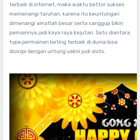
terbaik di internet, maka waktu bettor sukses
memenangi taruhan, karena itu keuntungan
dimenangi amatlah besar serta sanggup bikin
pemainnya jadi kaya raya kejutan. Satu diantara
type permainan beting terbaik di dunia bisa
dicicipi dengan untung yakni judi slots.