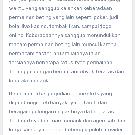
waktu yang sanggup kalahkan keberadaan
permainan beting yang lain seperti poker, judi
bola, live kasino, tembak ikan, sampai togel
online. Keberadaannya sanggup menundukkan
macam permainan beting lain muncul karena
bermacam factor, antara lainnya ialah
tersiapnya beberapa ratus type permainan
terunggul dengan bermacam obyek teratas dan
kendala menarik.
Beberapa ratus perjudian online slots yang
digandrungi oleh banyaknya betaruh dari
beragam golongan ini pastinya datang atas
terdapatnya bantuan menarik dari agen sah dan
kerja samanya dengan beberapa puluh provider