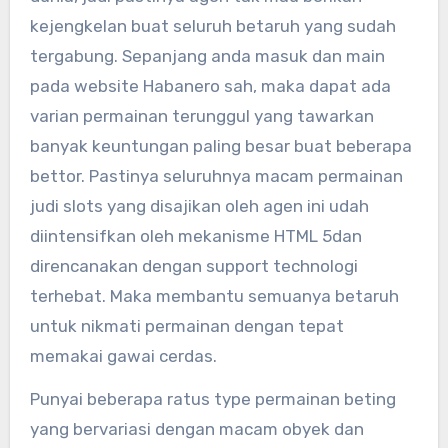
kejengkelan buat seluruh betaruh yang sudah
tergabung. Sepanjang anda masuk dan main
pada website Habanero sah, maka dapat ada
varian permainan terunggul yang tawarkan
banyak keuntungan paling besar buat beberapa
bettor. Pastinya seluruhnya macam permainan
judi slots yang disajikan oleh agen ini udah
diintensifkan oleh mekanisme HTML 5dan
direncanakan dengan support technologi
terhebat. Maka membantu semuanya betaruh
untuk nikmati permainan dengan tepat
memakai gawai cerdas.
Punyai beberapa ratus type permainan beting
yang bervariasi dengan macam obyek dan