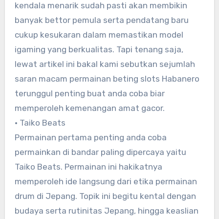
kendala menarik sudah pasti akan membikin
banyak bettor pemula serta pendatang baru
cukup kesukaran dalam memastikan model
igaming yang berkualitas. Tapi tenang saja,
lewat artikel ini bakal kami sebutkan sejumlah
saran macam permainan beting slots Habanero
terunggul penting buat anda coba biar
memperoleh kemenangan amat gacor.
• Taiko Beats
Permainan pertama penting anda coba
permainkan di bandar paling dipercaya yaitu
Taiko Beats. Permainan ini hakikatnya
memperoleh ide langsung dari etika permainan
drum di Jepang. Topik ini begitu kental dengan
budaya serta rutinitas Jepang, hingga keaslian