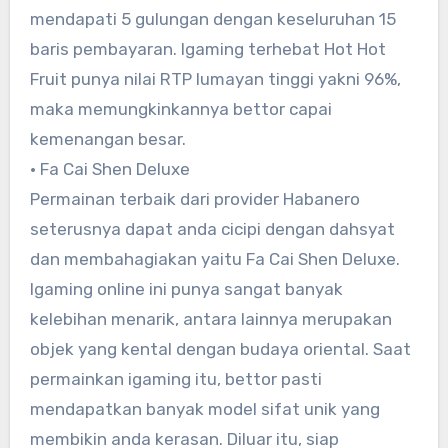
mendapati 5 gulungan dengan keseluruhan 15
baris pembayaran. Igaming terhebat Hot Hot
Fruit punya nilai RTP lumayan tinggi yakni 96%,
maka memungkinkannya bettor capai
kemenangan besar.
• Fa Cai Shen Deluxe
Permainan terbaik dari provider Habanero
seterusnya dapat anda cicipi dengan dahsyat
dan membahagiakan yaitu Fa Cai Shen Deluxe.
Igaming online ini punya sangat banyak
kelebihan menarik, antara lainnya merupakan
objek yang kental dengan budaya oriental. Saat
permainkan igaming itu, bettor pasti
mendapatkan banyak model sifat unik yang
membikin anda kerasan. Diluar itu, siap