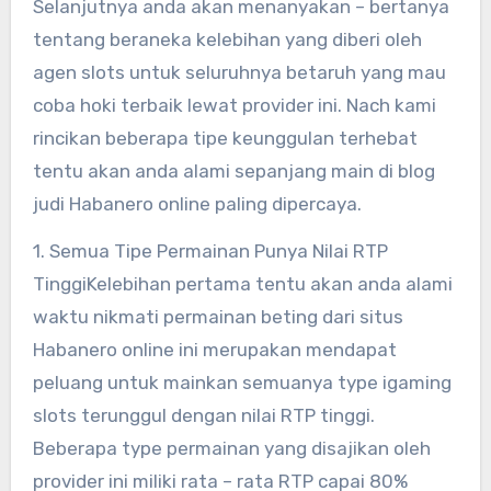
Selanjutnya anda akan menanyakan – bertanya
tentang beraneka kelebihan yang diberi oleh
agen slots untuk seluruhnya betaruh yang mau
coba hoki terbaik lewat provider ini. Nach kami
rincikan beberapa tipe keunggulan terhebat
tentu akan anda alami sepanjang main di blog
judi Habanero online paling dipercaya.
1. Semua Tipe Permainan Punya Nilai RTP
TinggiKelebihan pertama tentu akan anda alami
waktu nikmati permainan beting dari situs
Habanero online ini merupakan mendapat
peluang untuk mainkan semuanya type igaming
slots terunggul dengan nilai RTP tinggi.
Beberapa type permainan yang disajikan oleh
provider ini miliki rata – rata RTP capai 80%