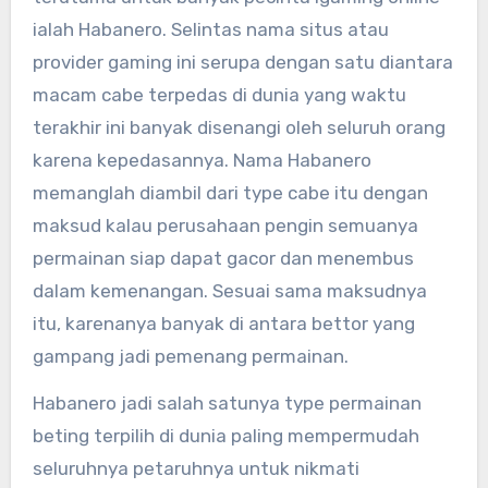
ialah Habanero. Selintas nama situs atau
provider gaming ini serupa dengan satu diantara
macam cabe terpedas di dunia yang waktu
terakhir ini banyak disenangi oleh seluruh orang
karena kepedasannya. Nama Habanero
memanglah diambil dari type cabe itu dengan
maksud kalau perusahaan pengin semuanya
permainan siap dapat gacor dan menembus
dalam kemenangan. Sesuai sama maksudnya
itu, karenanya banyak di antara bettor yang
gampang jadi pemenang permainan.
Habanero jadi salah satunya type permainan
beting terpilih di dunia paling mempermudah
seluruhnya petaruhnya untuk nikmati