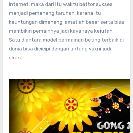
internet, maka dari itu waktu bettor sukses
menjadi pemenang taruhan, karena itu
keuntungan dimenangi amatlah besar serta bisa
membikin pemainnya jadi kaya raya kejutan.
Satu diantara model permainan beting terbaik di
dunia bisa dicicipi dengan untung yakni judi
slots.