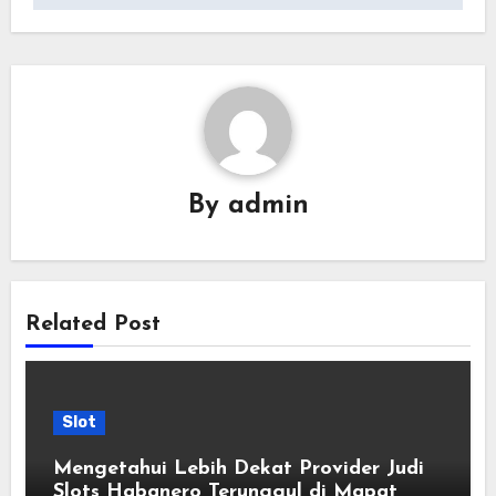
By
admin
Related Post
Slot
Mengetahui Lebih Dekat Provider Judi
Slots Habanero Terunggul di Mapat