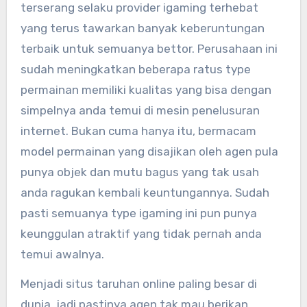
terserang selaku provider igaming terhebat
yang terus tawarkan banyak keberuntungan
terbaik untuk semuanya bettor. Perusahaan ini
sudah meningkatkan beberapa ratus type
permainan memiliki kualitas yang bisa dengan
simpelnya anda temui di mesin penelusuran
internet. Bukan cuma hanya itu, bermacam
model permainan yang disajikan oleh agen pula
punya objek dan mutu bagus yang tak usah
anda ragukan kembali keuntungannya. Sudah
pasti semuanya type igaming ini pun punya
keunggulan atraktif yang tidak pernah anda
temui awalnya.
Menjadi situs taruhan online paling besar di
dunia, jadi pastinya agen tak mau berikan