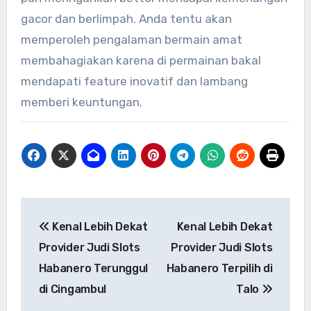
gacor dan berlimpah. Anda tentu akan
memperoleh pengalaman bermain amat
membahagiakan karena di permainan bakal
mendapati feature inovatif dan lambang
memberi keuntungan.
Post
Kenal Lebih Dekat
Kenal Lebih Dekat
navigation
Provider Judi Slots
Provider Judi Slots
Habanero Terunggul
Habanero Terpilih di
di Cingambul
Talo