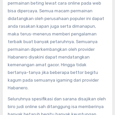
permainan beting lewat cara online pada web
bisa dipercaya. Semua macam permainan
didatangkan oleh perusahaan populer ini dapat
anda rasakan kapan juga serta dimanapun,
maka terus-menerus memberi pengalaman
terbaik buat banyak petaruhnya. Semuanya
permainan diperkembangkan oleh provider
Habanero diyakini dapat mendatangkan
kemenangan amat gacor. Hingga tidak
bertanya-tanya jika beberapa bettor begitu
kagum pada semuanya igaming dari provider
Habanero.
Seluruhnya spesifikasi dan sarana disajikan oleh
biro judi online sah ditanggung isa memberinya
banyak betaruh begitu banyak keuntungan