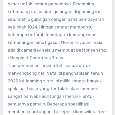
besar untuk semua pemainnya. Disamping
ketimbang itu, jumlah gulungan di igaming ini
sejumlah 5 gulungan dengan baris pembayaran
sejumlah 1024. Hingga sangat membantu
beberapa betaruh mendapati kemungkinan
kemenangan amat gacor. Menariknya, animasi
ada di gameplay selalu membuat bettor senang.
• Happiest Christmas Tress
Tipe permainan ini amatlah sesuai untuk
menyongsong hari Natal di penghabisan tahun
2022 ini. Igaming slots ini miliki sangat banyak
spek luar biasa yang tentulah akan memberi
sangat banyak keuntungan menarik untuk
semuanya pemain. Beberapa spesifikasi
memberi keuntungan itu seperti ikon wilds, free