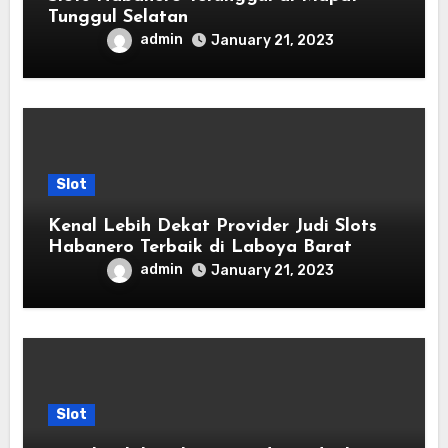
Tunggul Selatan
admin
January 21, 2023
Slot
Kenal Lebih Dekat Provider Judi Slots
Habanero Terbaik di Laboya Barat
admin
January 21, 2023
Slot