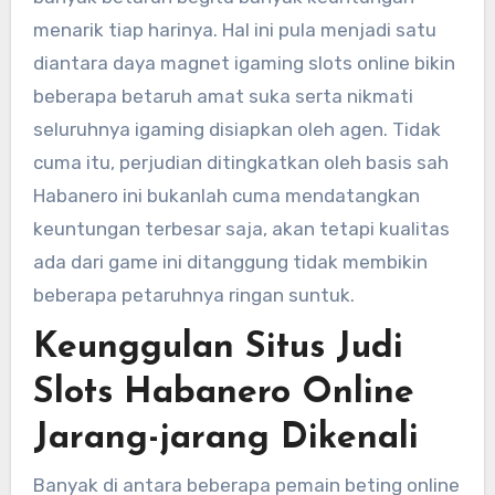
menarik tiap harinya. Hal ini pula menjadi satu
diantara daya magnet igaming slots online bikin
beberapa betaruh amat suka serta nikmati
seluruhnya igaming disiapkan oleh agen. Tidak
cuma itu, perjudian ditingkatkan oleh basis sah
Habanero ini bukanlah cuma mendatangkan
keuntungan terbesar saja, akan tetapi kualitas
ada dari game ini ditanggung tidak membikin
beberapa petaruhnya ringan suntuk.
Keunggulan Situs Judi
Slots Habanero Online
Jarang-jarang Dikenali
Banyak di antara beberapa pemain beting online