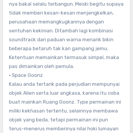
nya bakal selalu terbangun. Meski begitu supaya
tidak memberi kesan-kesan menjengkelkan,
perusahaan memangkugkannya dengan
sentuhan kekinian. Ditambah lagi kombinasi
soundtrack dan paduan warna menarik bikin
beberapa betaruh tak kan gampang jemu.
Ketentuan memainkan termasuk simpel, maka
pas dimainkan oleh pemula.
• Space Goonz
Kalau anda tertarik pada perjudian mempunyai
objek Alien serta luar angkasa, karena itu coba
buat mainkan Ruang Goonz. Type permainan ini
miliki kekhasan tertentu, selainnya membawa
objek yang beda, tetapi permainan ini pun
terus-menerus memberinya nilai hoki lumayan