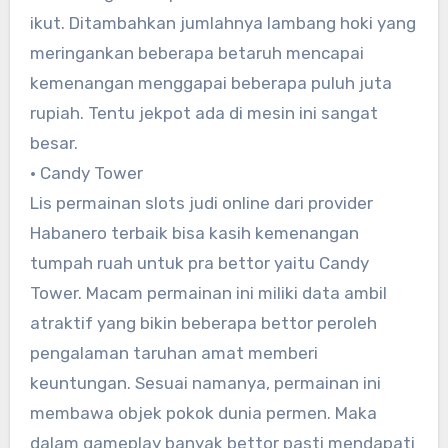
ikut. Ditambahkan jumlahnya lambang hoki yang
meringankan beberapa betaruh mencapai
kemenangan menggapai beberapa puluh juta
rupiah. Tentu jekpot ada di mesin ini sangat
besar.
• Candy Tower
Lis permainan slots judi online dari provider
Habanero terbaik bisa kasih kemenangan
tumpah ruah untuk pra bettor yaitu Candy
Tower. Macam permainan ini miliki data ambil
atraktif yang bikin beberapa bettor peroleh
pengalaman taruhan amat memberi
keuntungan. Sesuai namanya, permainan ini
membawa objek pokok dunia permen. Maka
dalam gameplay banyak bettor pasti mendapati