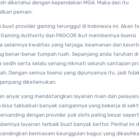
bih diketahui dengan kependekan MGA. Maka dari itu
alkan pemain.
 buat provider gaming terunggul di Indonesia ini. Akan t
a Gaming Authority dan PAGCOR ikut memberinya lisensi
aka selainnya kwalitas yang terjaga, keamanan dan keun
ung benar-benar tumpah ruah. Sepanjang anda taruhan d
a sedih serta selalu senang nikmati seluruh santapan pr
. Dengan semua lisensi yang dipunyainya itu, jadi tida
r gampang diketemukan.
an anyar yang mendatangkan layanan main dan pelayan
 bisa taklukkan banyak saingannya yang bekerja di sekto
ersanding dengan provider judi slots paling besar sepert
rinya layanan terbaik buat banyak bettor. Perihal ini 
bandingkan bermacam keunggulan bagus yang dikasihka