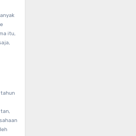
banyak
ne
ma itu,
aja,
k tahun
atan,
usahaan
oleh