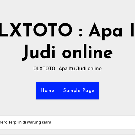
LXTOTO : Apa I
Judi online
OLXTOTO : Apa Itu Judi online
Home
Sample Page
ero Terpilih di Warung Kiara