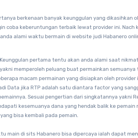
rtanya berkenaan banyak keunggulan yang dikasihkan o
in coba keberuntungan terbaik lewat provider ini. Nach 
 anda alami waktu bermain di website judi Habanero onli
ggiKeunggulan pertama tentu akan anda alami saat nikmat
ni yakni memperoleh peluang buat permainkan semuanya 
 Beberapa macam permainan yang disiapkan oleh provider i
adi Data jika RTP adalah satu diantara factor yang san
emainnya. Sesuai pengertian dari singkatannya yakni R
dapati kesemuanya dana yang hendak balik ke pemain 
 yang bisa kembali pada pemain.
u main di sits Habanero bisa dipercaya ialah dapat me