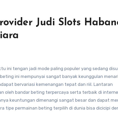
rovider Judi Slots Haban
iara
tu ini tengan jadi mode paling populer yang sedang disu
n beting ini mempunyai sangat banyak keunggulan menar
apat bervariasi kemenangan tepat dan riil. Lantaran
n oleh bandar beting terpercaya serta terbaik di intern
anya keuntungan dimenangi sangat besar dan dapat me
a tipe permainan beting terpilih di dunia bisa dicicipi d