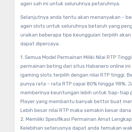
agen sah ini untuk seluruhnya petaruhnya.
Selanjutnya anda tentu akan menanyakan – be
agen slots untuk seluruhnya betaruh yang peng
uraikan beberapa tipe keunggulan terpilih akan
dapat dipercaya.
1. Semua Model Permainan Miliki Nilai RTP Tin
permainan beting dari situs Habanero online i
igaming slots terpilih dengan nilai RTP tinggi.
punya rata – rata RTP capai 80% hingga 98%. J
memberinya keuntungan lebih untuk tiap-tiap p
Player yang membantu banyak bettor buat men
Lebih besar nilai RTP maka semakin besar dana
2. Memiliki Spesifikasi Permainan Amat Lengkap
Kelebihan seterusnya dapat anda temukan wakt