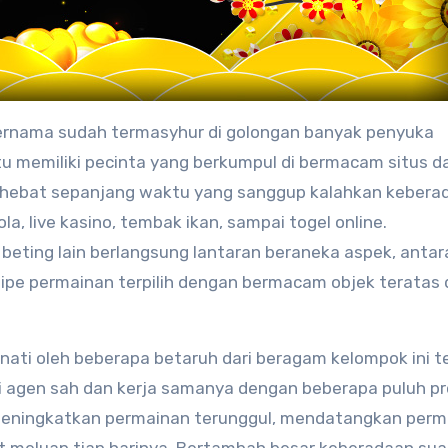
 bernama sudah termasyhur di golongan banyak penyuka
itu memiliki pecinta yang berkumpul di bermacam situs d
 terhebat sepanjang waktu yang sanggup kalahkan kebera
ola, live kasino, tembak ikan, sampai togel online.
eting lain berlangsung lantaran beraneka aspek, antar
tipe permainan terpilih dengan bermacam objek teratas
inati oleh beberapa betaruh dari beragam kelompok ini 
i agen sah dan kerja samanya dengan beberapa puluh pr
kan meningkatkan permainan terunggul, mendatangkan per