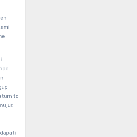
leh
kami
ne
i
tipe
ni
ggup
eturn to
mujur.
ndapati