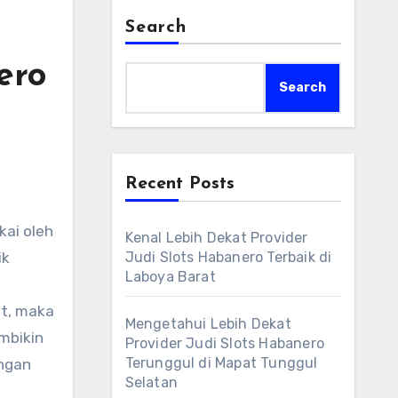
Search
ero
Search
Recent Posts
kai oleh
Kenal Lebih Dekat Provider
ik
Judi Slots Habanero Terbaik di
Laboya Barat
et, maka
Mengetahui Lebih Dekat
mbikin
Provider Judi Slots Habanero
Terunggul di Mapat Tunggul
engan
Selatan