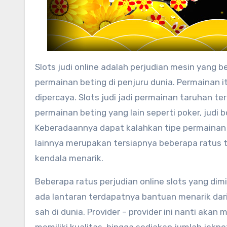
Slots judi online adalah perjudian mesin yang
permainan beting di penjuru dunia. Permainan 
dipercaya. Slots judi jadi permainan taruhan
permainan beting yang lain seperti poker, judi b
Keberadaannya dapat kalahkan tipe permainan b
lainnya merupakan tersiapnya beberapa ratus 
kendala menarik.
Beberapa ratus perjudian online slots yang dim
ada lantaran terdapatnya bantuan menarik dar
sah di dunia. Provider – provider ini nanti a