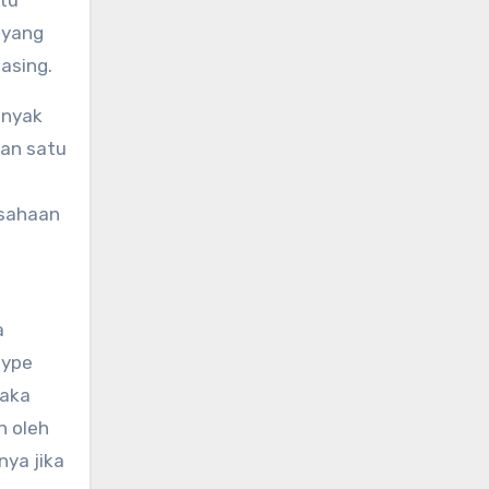
atu
 yang
masing.
anyak
gan satu
usahaan
a
type
maka
n oleh
ya jika