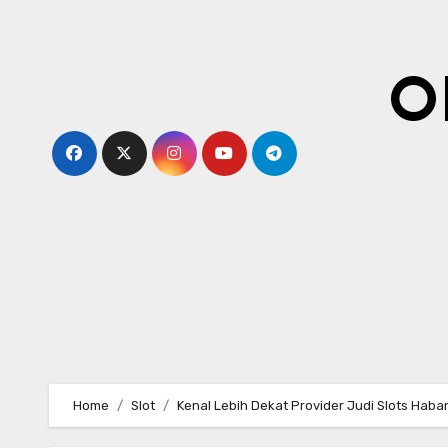
Skip
to
content
O
Home
Slot
Kenal Lebih Dekat Provider Judi Slots Haban