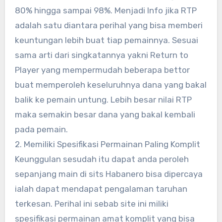
80% hingga sampai 98%. Menjadi Info jika RTP
adalah satu diantara perihal yang bisa memberi
keuntungan lebih buat tiap pemainnya. Sesuai
sama arti dari singkatannya yakni Return to
Player yang mempermudah beberapa bettor
buat memperoleh keseluruhnya dana yang bakal
balik ke pemain untung. Lebih besar nilai RTP
maka semakin besar dana yang bakal kembali
pada pemain.
2. Memiliki Spesifikasi Permainan Paling Komplit
Keunggulan sesudah itu dapat anda peroleh
sepanjang main di sits Habanero bisa dipercaya
ialah dapat mendapat pengalaman taruhan
terkesan. Perihal ini sebab site ini miliki
spesifikasi permainan amat komplit yang bisa