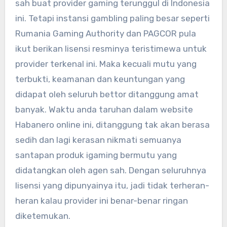
sah buat provider gaming terunggul di Indonesia
ini. Tetapi instansi gambling paling besar seperti
Rumania Gaming Authority dan PAGCOR pula
ikut berikan lisensi resminya teristimewa untuk
provider terkenal ini. Maka kecuali mutu yang
terbukti, keamanan dan keuntungan yang
didapat oleh seluruh bettor ditanggung amat
banyak. Waktu anda taruhan dalam website
Habanero online ini, ditanggung tak akan berasa
sedih dan lagi kerasan nikmati semuanya
santapan produk igaming bermutu yang
didatangkan oleh agen sah. Dengan seluruhnya
lisensi yang dipunyainya itu, jadi tidak terheran-
heran kalau provider ini benar-benar ringan
diketemukan.