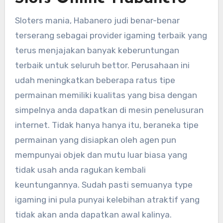
Sloters mania, Habanero judi benar-benar
terserang sebagai provider igaming terbaik yang
terus menjajakan banyak keberuntungan
terbaik untuk seluruh bettor. Perusahaan ini
udah meningkatkan beberapa ratus tipe
permainan memiliki kualitas yang bisa dengan
simpelnya anda dapatkan di mesin penelusuran
internet. Tidak hanya hanya itu, beraneka tipe
permainan yang disiapkan oleh agen pun
mempunyai objek dan mutu luar biasa yang
tidak usah anda ragukan kembali
keuntungannya. Sudah pasti semuanya type
igaming ini pula punyai kelebihan atraktif yang
tidak akan anda dapatkan awal kalinya.