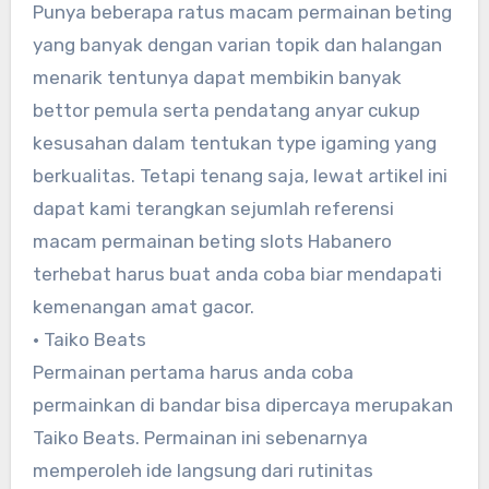
Punya beberapa ratus macam permainan beting
yang banyak dengan varian topik dan halangan
menarik tentunya dapat membikin banyak
bettor pemula serta pendatang anyar cukup
kesusahan dalam tentukan type igaming yang
berkualitas. Tetapi tenang saja, lewat artikel ini
dapat kami terangkan sejumlah referensi
macam permainan beting slots Habanero
terhebat harus buat anda coba biar mendapati
kemenangan amat gacor.
• Taiko Beats
Permainan pertama harus anda coba
permainkan di bandar bisa dipercaya merupakan
Taiko Beats. Permainan ini sebenarnya
memperoleh ide langsung dari rutinitas