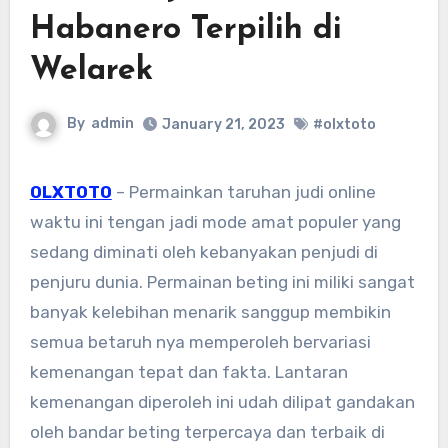
Habanero Terpilih di
Welarek
By
admin
January 21, 2023
#olxtoto
OLXTOTO
– Permainkan taruhan judi online
waktu ini tengan jadi mode amat populer yang
sedang diminati oleh kebanyakan penjudi di
penjuru dunia. Permainan beting ini miliki sangat
banyak kelebihan menarik sanggup membikin
semua betaruh nya memperoleh bervariasi
kemenangan tepat dan fakta. Lantaran
kemenangan diperoleh ini udah dilipat gandakan
oleh bandar beting terpercaya dan terbaik di