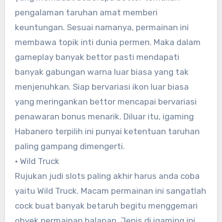
pengalaman taruhan amat memberi
keuntungan. Sesuai namanya, permainan ini
membawa topik inti dunia permen. Maka dalam
gameplay banyak bettor pasti mendapati
banyak gabungan warna luar biasa yang tak
menjenuhkan. Siap bervariasi ikon luar biasa
yang meringankan bettor mencapai bervariasi
penawaran bonus menarik. Diluar itu, igaming
Habanero terpilih ini punyai ketentuan taruhan
paling gampang dimengerti.
• Wild Truck
Rujukan judi slots paling akhir harus anda coba
yaitu Wild Truck. Macam permainan ini sangatlah
cock buat banyak betaruh begitu menggemari
obyek permainan balapan. Jenis di igaming ini