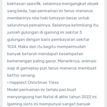
kekhasan spesifik, selainnya mengangkat obyek
yang beda, tapi permainan ini terus-menerus
memberinya nilai hoki lumayan besar untuk
seluruhnya pemainnya. Selainnya ketimbang itu,
jumlah gulungan di igaming ini sekitar 5
gulungan dengan baris pembayaran sekitar
1024. Maka dari itu begitu mempermudah
banyak betaruh mendapat kesempatan
kemenangan paling gacor. Menariknya, animasi
siap di gameplay pun terus-menerus membuat
bettor senang.
• Happiest Christmas Tress
Model permainan ini terlalu pas buat
menyongsong hari Natal di akhir tahun 2022 ini.
Igaming slots ini mempunyai sangat banyak