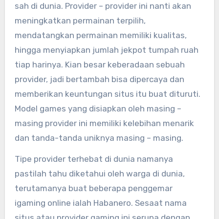
sah di dunia. Provider – provider ini nanti akan
meningkatkan permainan terpilih,
mendatangkan permainan memiliki kualitas,
hingga menyiapkan jumlah jekpot tumpah ruah
tiap harinya. Kian besar keberadaan sebuah
provider, jadi bertambah bisa dipercaya dan
memberikan keuntungan situs itu buat dituruti.
Model games yang disiapkan oleh masing –
masing provider ini memiliki kelebihan menarik
dan tanda-tanda uniknya masing – masing.
Tipe provider terhebat di dunia namanya
pastilah tahu diketahui oleh warga di dunia,
terutamanya buat beberapa penggemar
igaming online ialah Habanero. Sesaat nama
situs atau provider gaming ini serupa dengan