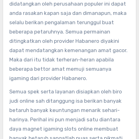
didatangkan oleh perusahaan populer ini dapat
anda rasakan kapan saja dan dimanapun, maka
selalu berikan pengalaman terunggul buat
beberapa petaruhnya. Semua permainan
ditingkatkan oleh provider Habanero diyakini
dapat mendatangkan kemenangan amat gacor.
Maka dari itu tidak terheran-heran apabila
beberapa bettor amat memuji semuanya
igaming dari provider Habanero.
Semua spek serta layanan disiapkan oleh biro
judi online sah ditanggung isa berikan banyak
betaruh banyak keuntungan menarik sehari-
harinya. Perihal ini pun menjadi satu diantara
daya magnet igaming slots online membuat
banyak betaruh sangatlah puas serta nikmati