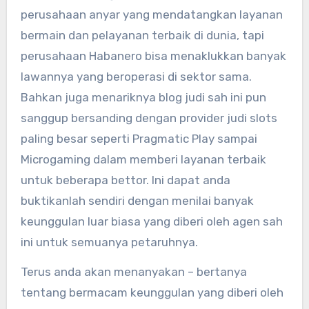
perusahaan anyar yang mendatangkan layanan
bermain dan pelayanan terbaik di dunia, tapi
perusahaan Habanero bisa menaklukkan banyak
lawannya yang beroperasi di sektor sama.
Bahkan juga menariknya blog judi sah ini pun
sanggup bersanding dengan provider judi slots
paling besar seperti Pragmatic Play sampai
Microgaming dalam memberi layanan terbaik
untuk beberapa bettor. Ini dapat anda
buktikanlah sendiri dengan menilai banyak
keunggulan luar biasa yang diberi oleh agen sah
ini untuk semuanya petaruhnya.
Terus anda akan menanyakan – bertanya
tentang bermacam keunggulan yang diberi oleh