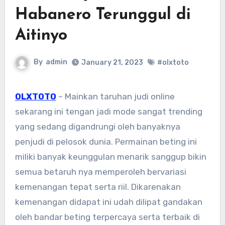
Habanero Terunggul di
Aitinyo
By
admin
January 21, 2023
#olxtoto
OLXTOTO
– Mainkan taruhan judi online
sekarang ini tengan jadi mode sangat trending
yang sedang digandrungi oleh banyaknya
penjudi di pelosok dunia. Permainan beting ini
miliki banyak keunggulan menarik sanggup bikin
semua betaruh nya memperoleh bervariasi
kemenangan tepat serta riil. Dikarenakan
kemenangan didapat ini udah dilipat gandakan
oleh bandar beting terpercaya serta terbaik di