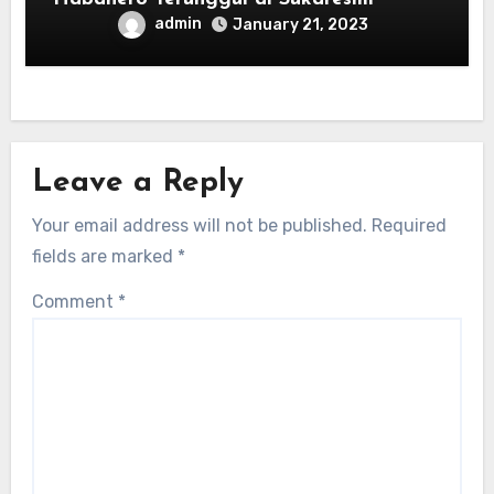
admin
January 21, 2023
Leave a Reply
Your email address will not be published.
Required
fields are marked
*
Comment
*