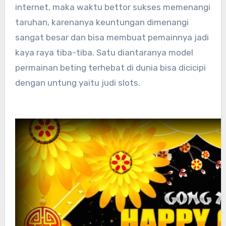
internet, maka waktu bettor sukses memenangi
taruhan, karenanya keuntungan dimenangi
sangat besar dan bisa membuat pemainnya jadi
kaya raya tiba-tiba. Satu diantaranya model
permainan beting terhebat di dunia bisa dicicipi
dengan untung yaitu judi slots.