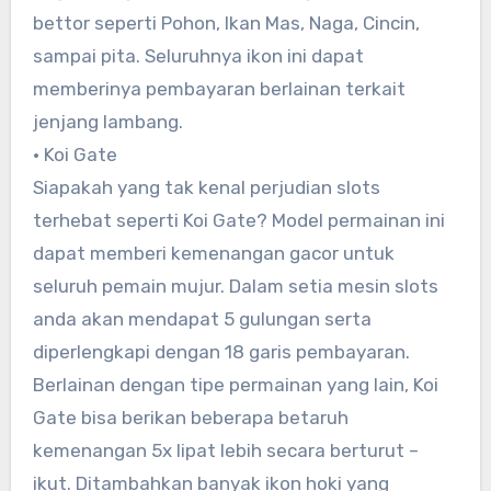
bettor seperti Pohon, Ikan Mas, Naga, Cincin,
sampai pita. Seluruhnya ikon ini dapat
memberinya pembayaran berlainan terkait
jenjang lambang.
• Koi Gate
Siapakah yang tak kenal perjudian slots
terhebat seperti Koi Gate? Model permainan ini
dapat memberi kemenangan gacor untuk
seluruh pemain mujur. Dalam setia mesin slots
anda akan mendapat 5 gulungan serta
diperlengkapi dengan 18 garis pembayaran.
Berlainan dengan tipe permainan yang lain, Koi
Gate bisa berikan beberapa betaruh
kemenangan 5x lipat lebih secara berturut –
ikut. Ditambahkan banyak ikon hoki yang