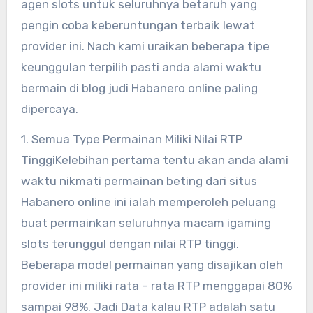
agen slots untuk seluruhnya betaruh yang
pengin coba keberuntungan terbaik lewat
provider ini. Nach kami uraikan beberapa tipe
keunggulan terpilih pasti anda alami waktu
bermain di blog judi Habanero online paling
dipercaya.
1. Semua Type Permainan Miliki Nilai RTP
TinggiKelebihan pertama tentu akan anda alami
waktu nikmati permainan beting dari situs
Habanero online ini ialah memperoleh peluang
buat permainkan seluruhnya macam igaming
slots terunggul dengan nilai RTP tinggi.
Beberapa model permainan yang disajikan oleh
provider ini miliki rata – rata RTP menggapai 80%
sampai 98%. Jadi Data kalau RTP adalah satu