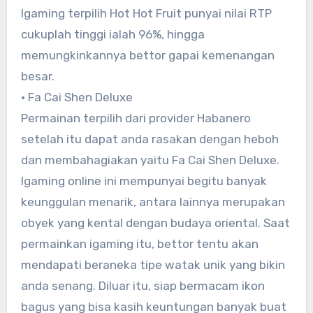
Igaming terpilih Hot Hot Fruit punyai nilai RTP
cukuplah tinggi ialah 96%, hingga
memungkinkannya bettor gapai kemenangan
besar.
• Fa Cai Shen Deluxe
Permainan terpilih dari provider Habanero
setelah itu dapat anda rasakan dengan heboh
dan membahagiakan yaitu Fa Cai Shen Deluxe.
Igaming online ini mempunyai begitu banyak
keunggulan menarik, antara lainnya merupakan
obyek yang kental dengan budaya oriental. Saat
permainkan igaming itu, bettor tentu akan
mendapati beraneka tipe watak unik yang bikin
anda senang. Diluar itu, siap bermacam ikon
bagus yang bisa kasih keuntungan banyak buat