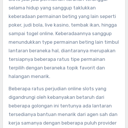
selama hidup yang sanggup taklukkan
keberadaan permainan beting yang lain seperti
poker, judi bola, live kasino, tembak ikan, hingga
sampai togel online. Keberadaannya sanggup
menundukkan type permainan beting lain timbul
lantaran beraneka hal, diantaranya merupakan
tersiapnya beberapa ratus tipe permainan
terpilih dengan beraneka topik favorit dan
halangan menarik.
Beberapa ratus perjudian online slots yang
digandrungi oleh kebanyakan betaruh dari
beberapa golongan ini tentunya ada lantaran
tersedianya bantuan menarik dari agen sah dan
kerja samanya dengan beberapa puluh provider