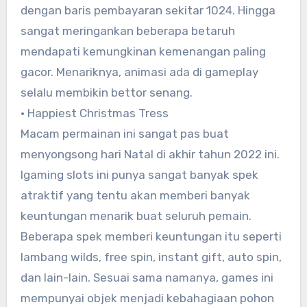
dengan baris pembayaran sekitar 1024. Hingga
sangat meringankan beberapa betaruh
mendapati kemungkinan kemenangan paling
gacor. Menariknya, animasi ada di gameplay
selalu membikin bettor senang.
• Happiest Christmas Tress
Macam permainan ini sangat pas buat
menyongsong hari Natal di akhir tahun 2022 ini.
Igaming slots ini punya sangat banyak spek
atraktif yang tentu akan memberi banyak
keuntungan menarik buat seluruh pemain.
Beberapa spek memberi keuntungan itu seperti
lambang wilds, free spin, instant gift, auto spin,
dan lain-lain. Sesuai sama namanya, games ini
mempunyai objek menjadi kebahagiaan pohon