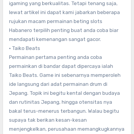
igaming yang berkualitas. Tetapi tenang saja,
lewat artikel ini dapat kami jabarkan beberapa
rujukan macam permainan beting slots
Habanero terpilih penting buat anda coba biar
mendapati kemenangan sangat gacor.
• Taiko Beats
Permainan pertama penting anda coba
permainkan di bandar dapat dipercaya ialah
Taiko Beats. Game ini sebenarnya memperoleh
ide langsung dari adat permainan drum di
Jepang. Topik ini begitu kental dengan budaya
dan rutinitas Jepang, hingga otensitas nya
bakal terus-menerus terbangun. Walau begitu
supaya tak berikan kesan-kesan
menjengkelkan, perusahaan memangkugkannya