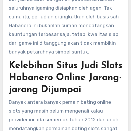
seluruhnya igaming disiapkan oleh agen. Tak
cuma itu, perjudian ditingkatkan oleh basis sah
Habanero ini bukanlah cuman mendatangkan
keuntungan terbesar saja, tetapi kwalitas siap
dari game ini ditanggung akan tidak membikin
banyak petaruhnya simpel suntuk.
Kelebihan Situs Judi Slots
Habanero Online Jarang-
jarang Dijumpai
Banyak antara banyak pemain beting online
slots yang masih belum mengenali kalau
provider ini ada semenjak tahun 2012 dan udah
mendatangkan permainan beting slots sangat