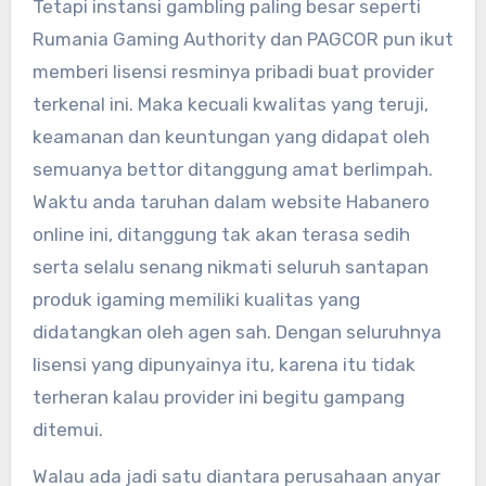
Tetapi instansi gambling paling besar seperti
Rumania Gaming Authority dan PAGCOR pun ikut
memberi lisensi resminya pribadi buat provider
terkenal ini. Maka kecuali kwalitas yang teruji,
keamanan dan keuntungan yang didapat oleh
semuanya bettor ditanggung amat berlimpah.
Waktu anda taruhan dalam website Habanero
online ini, ditanggung tak akan terasa sedih
serta selalu senang nikmati seluruh santapan
produk igaming memiliki kualitas yang
didatangkan oleh agen sah. Dengan seluruhnya
lisensi yang dipunyainya itu, karena itu tidak
terheran kalau provider ini begitu gampang
ditemui.
Walau ada jadi satu diantara perusahaan anyar