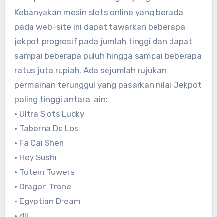
Kebanyakan mesin slots online yang berada
pada web-site ini dapat tawarkan beberapa
jekpot progresif pada jumlah tinggi dan dapat
sampai beberapa puluh hingga sampai beberapa
ratus juta rupiah. Ada sejumlah rujukan
permainan terunggul yang pasarkan nilai Jekpot
paling tinggi antara lain:
• Ultra Slots Lucky
• Taberna De Los
• Fa Cai Shen
• Hey Sushi
• Totem Towers
• Dragon Trone
• Egyptian Dream
• dll