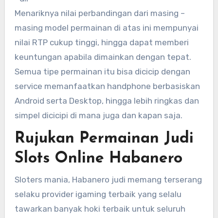
Menariknya nilai perbandingan dari masing –
masing model permainan di atas ini mempunyai
nilai RTP cukup tinggi, hingga dapat memberi
keuntungan apabila dimainkan dengan tepat.
Semua tipe permainan itu bisa dicicip dengan
service memanfaatkan handphone berbasiskan
Android serta Desktop, hingga lebih ringkas dan
simpel dicicipi di mana juga dan kapan saja.
Rujukan Permainan Judi
Slots Online Habanero
Sloters mania, Habanero judi memang terserang
selaku provider igaming terbaik yang selalu
tawarkan banyak hoki terbaik untuk seluruh