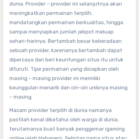
dunia. Provider – provider ini selanjutnya akan
meningkatkan permainan terpilih,
mendatangkan permainan berkualitas, hingga
sampai menyiapkan jumlah jekpot meluap
sehari-harinya. Bertambah besar keberadaan
sebuah provider, karenanya bertambah dapat
dipercaya dan beri keuntungan situs itu untuk
dituruti. Tipe permainan yang disiapkan oleh
masing – masing provider ini memiliki
keunggulan menarik dan ciri-ciri uniknya masing
– masing.
Macam provider terpilih di dunia namanya
pastilah kenal diketahui oleh warga di dunia,
terutamanya buat banyak penggemar igaming
online ialah Habanero. Selintas nama situs atau