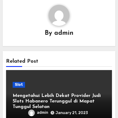
By
admin
Related Post
Slot
Mengetahui Lebih Dekat Provider Judi
Slots Habanero Terunggul di Mapat
Tunggul Selatan
admin
January 21, 2023