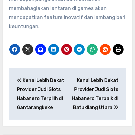
membahagiakan lantaran di games akan
mendapatkan feature inovatif dan lambang beri
keuntungan.
Post
Kenal Lebih Dekat
Kenal Lebih Dekat
navigation
Provider Judi Slots
Provider Judi Slots
Habanero Terpilih di
Habanero Terbaik di
Gantarangkeke
Batukliang Utara