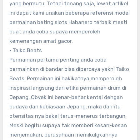
yang bermutu. Tetapi tenang saja, lewat artikel
ini dapat kami uraikan beberapa referensi model
permainan beting slots Habanero terbaik mesti
buat anda coba supaya memperoleh
kemenangan amat gacor.
• Taiko Beats
Permainan pertama penting anda coba
permainkan di bandar bisa dipercaya yakni Taiko
Beats. Permainan ini hakikatnya memperoleh
inspirasi langsung dari etika permainan drum di
Jepang. Obyek ini benar-benar kental dengan
budaya dan kebiasaan Jepang, maka dari itu
otensitas nya bakal terus-menerus terbangun.
Meski begitu supaya tak memberi kesan-kesan
menjemukan, perusahaan memikulgkannya