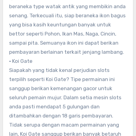
beraneka type watak antik yang membikin anda
senang. Terkecuali itu, siap beraneka ikon bagus
yang bisa kasih keuntungan banyak untuk
bettor seperti Pohon, Ikan Mas, Naga, Cincin,
sampai pita. Semuanya ikon ini dapat berikan
pembayaran berlainan terkait jenjang lambang.
• Koi Gate
Siapakah yang tidak kenal perjudian slots
terpilih seperti Koi Gate? Tipe permainan ini
sanggup berikan kemenangan gacor untuk
seluruh pemain mujur. Dalam setia mesin slots
anda pasti mendapat 5 gulungan dan
ditambahkan dengan 18 garis pembayaran.
Tidak serupa dengan macam permainan yang
lain, Koi Gate sanggup berikan banyak betaruh