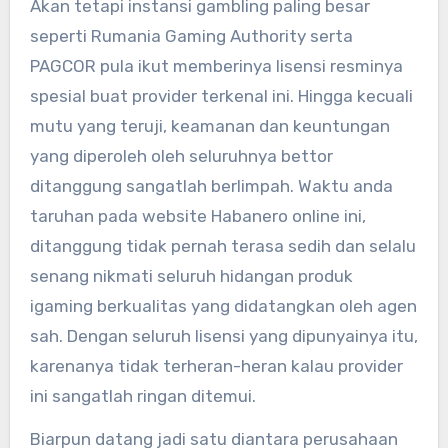
Akan tetapi instansi gambling paling besar
seperti Rumania Gaming Authority serta
PAGCOR pula ikut memberinya lisensi resminya
spesial buat provider terkenal ini. Hingga kecuali
mutu yang teruji, keamanan dan keuntungan
yang diperoleh oleh seluruhnya bettor
ditanggung sangatlah berlimpah. Waktu anda
taruhan pada website Habanero online ini,
ditanggung tidak pernah terasa sedih dan selalu
senang nikmati seluruh hidangan produk
igaming berkualitas yang didatangkan oleh agen
sah. Dengan seluruh lisensi yang dipunyainya itu,
karenanya tidak terheran-heran kalau provider
ini sangatlah ringan ditemui.
Biarpun datang jadi satu diantara perusahaan