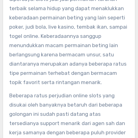
terbaik selama hidup yang dapat menaklukkan
keberadaan permainan beting yang lain seperti
poker, judi bola, live kasino, tembak ikan, sampai
togel online. Keberadaannya sanggup
menundukkan macam permainan beting lain
berlangsung karena bermacam unsur, satu
diantaranya merupakan adanya beberapa ratus
tipe permainan terhebat dengan bermacam
topik favorit serta rintangan menarik.
Beberapa ratus perjudian online slots yang
disukai oleh banyaknya betaruh dari beberapa
golongan ini sudah pasti datang atas
tersedianya support menarik dari agen sah dan
kerja samanya dengan beberapa puluh provider