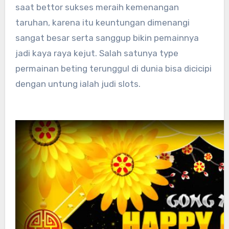
saat bettor sukses meraih kemenangan
taruhan, karena itu keuntungan dimenangi
sangat besar serta sanggup bikin pemainnya
jadi kaya raya kejut. Salah satunya type
permainan beting terunggul di dunia bisa dicicipi
dengan untung ialah judi slots.