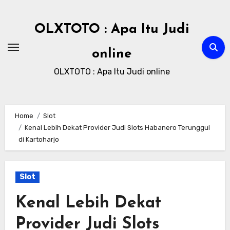
Skip
to
OLXTOTO : Apa Itu Judi
content
online
OLXTOTO : Apa Itu Judi online
Home
Slot
Kenal Lebih Dekat Provider Judi Slots Habanero Terunggul
di Kartoharjo
Slot
Kenal Lebih Dekat
Provider Judi Slots