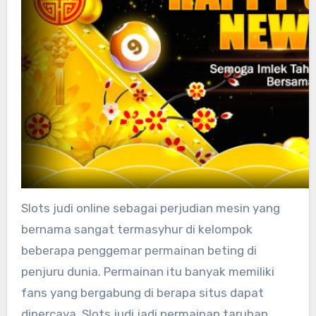
Slots judi online sebagai perjudian mesin yang
bernama sangat termasyhur di kelompok
beberapa penggemar permainan beting di
penjuru dunia. Permainan itu banyak memiliki
fans yang bergabung di berapa situs dapat
dipercaya. Slots judi jadi permainan taruhan