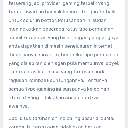
terserang jadi provider igaming terbaik yang
terus tawarkan banyak keberuntungan terbaik
untuk seluruh bettor. Perusahaan ini sudah
meningkatkan beberapa ratus tipe permainan
memiliki kualitas yang bisa dengan gampangnya
anda dapatkan di mesin penelusuran internet.
Tidak hanya hanya itu, beraneka tipe permainan
yang disiapkan oleh agen pula mempunyai obyek
dan kualitas luar biasa yang tak usah anda
ragukan kembali keuntungannya. Tentunya
semua type igaming ini pun punya kelebihan
atraktif yang tidak akan anda dapatkan
awalnya.
Jadi situs taruhan online paling besar di dunia,
karena itu tentu agen tidak akan berikan