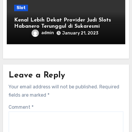
Slot
Kenal Lebih Dekat Provider Judi Slots
Habanero Terunggul di Sukaresmi
admin
January 21, 2023
Leave a Reply
Your email address will not be published.
Required
fields are marked
*
Comment
*