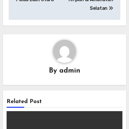
Selatan
By
admin
Related Post