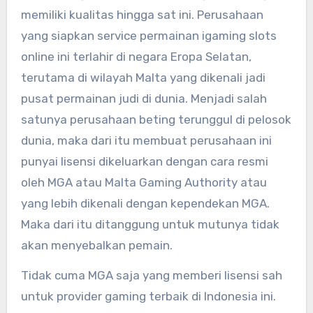
memiliki kualitas hingga sat ini. Perusahaan
yang siapkan service permainan igaming slots
online ini terlahir di negara Eropa Selatan,
terutama di wilayah Malta yang dikenali jadi
pusat permainan judi di dunia. Menjadi salah
satunya perusahaan beting terunggul di pelosok
dunia, maka dari itu membuat perusahaan ini
punyai lisensi dikeluarkan dengan cara resmi
oleh MGA atau Malta Gaming Authority atau
yang lebih dikenali dengan kependekan MGA.
Maka dari itu ditanggung untuk mutunya tidak
akan menyebalkan pemain.
Tidak cuma MGA saja yang memberi lisensi sah
untuk provider gaming terbaik di Indonesia ini.