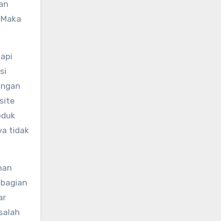
kan
. Maka
tapi
si
tungan
site
oduk
ya tidak
nan
 bagian
ar
salah