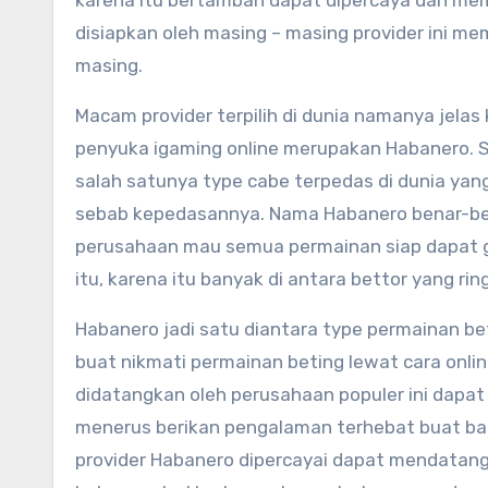
karena itu bertambah dapat dipercaya dan memb
disiapkan oleh masing – masing provider ini me
masing.
Macam provider terpilih di dunia namanya jelas 
penyuka igaming online merupakan Habanero. S
salah satunya type cabe terpedas di dunia yang
sebab kepedasannya. Nama Habanero benar-ben
perusahaan mau semua permainan siap dapat
itu, karena itu banyak di antara bettor yang r
Habanero jadi satu diantara type permainan b
buat nikmati permainan beting lewat cara onl
didatangkan oleh perusahaan populer ini dapat
menerus berikan pengalaman terhebat buat ba
provider Habanero dipercayai dapat mendatangk