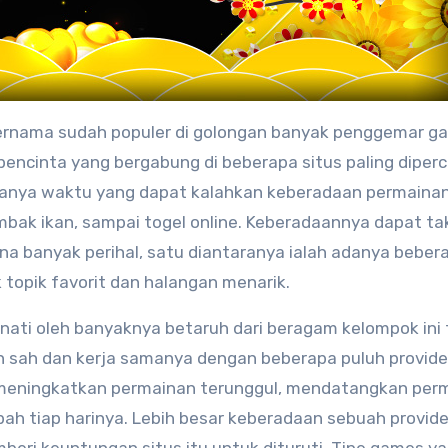
g bernama sudah populer di golongan banyak penggemar g
 pencinta yang bergabung di beberapa situs paling diperc
lamanya waktu yang dapat kalahkan keberadaan permainan
 tembak ikan, sampai togel online. Keberadaannya dapat t
a banyak perihal, satu diantaranya ialah adanya beber
topik favorit dan halangan menarik.
inati oleh banyaknya betaruh dari beragam kelompok ini
n sah dan kerja samanya dengan beberapa puluh provider
kal meningkatkan permainan terunggul, mendatangkan per
ah tiap harinya. Lebih besar keberadaan sebuah provide