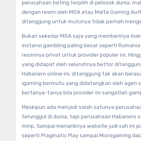
perusahaan beting terpilih di pelosok dunia, m
dengan resmi oleh MGA atau Malta Gaming Auth
ditanggung untuk mutunya tidak pernah menge
Bukan sekedar MGA saja yang memberinya lisensi 
instansi gambling paling besar seperti Rumania
resminya privat untuk provider populer ini. Hi
yang didapat oleh seluruhnya bettor ditanggu
Habanero online ini, ditanggung tak akan beras
igaming bermutu yang didatangkan oleh agen sa
bertanya-tanya bila provider ini sangatlah gam
Meskipun ada menjadi salah satunya perusaha
terunggul di dunia, tapi perusahaan Habanero 
mirip. Sampai menariknya website judi sah ini p
seperti Pragmatic Play sampai Microgaming dal