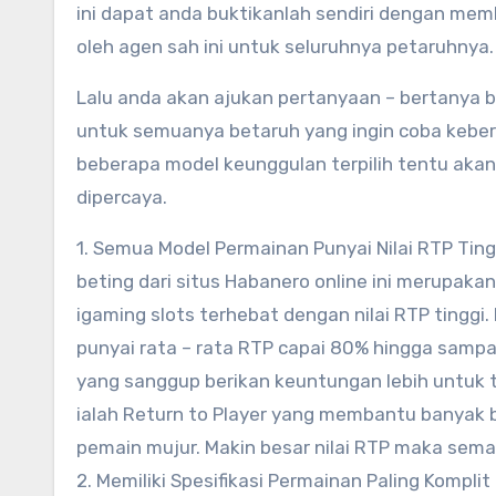
ini dapat anda buktikanlah sendiri dengan me
oleh agen sah ini untuk seluruhnya petaruhnya.
Lalu anda akan ajukan pertanyaan – bertanya b
untuk semuanya betaruh yang ingin coba keberu
beberapa model keunggulan terpilih tentu akan 
dipercaya.
1. Semua Model Permainan Punyai Nilai RTP Tin
beting dari situs Habanero online ini merup
igaming slots terhebat dengan nilai RTP tinggi.
punyai rata – rata RTP capai 80% hingga sampai
yang sanggup berikan keuntungan lebih untuk 
ialah Return to Player yang membantu banyak 
pemain mujur. Makin besar nilai RTP maka sem
2. Memiliki Spesifikasi Permainan Paling Komplit