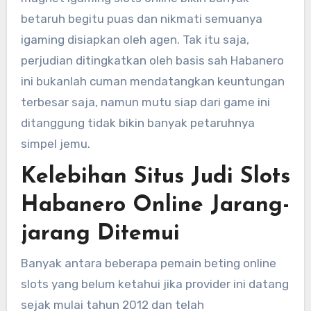
betaruh begitu puas dan nikmati semuanya
igaming disiapkan oleh agen. Tak itu saja,
perjudian ditingkatkan oleh basis sah Habanero
ini bukanlah cuman mendatangkan keuntungan
terbesar saja, namun mutu siap dari game ini
ditanggung tidak bikin banyak petaruhnya
simpel jemu.
Kelebihan Situs Judi Slots
Habanero Online Jarang-
jarang Ditemui
Banyak antara beberapa pemain beting online
slots yang belum ketahui jika provider ini datang
sejak mulai tahun 2012 dan telah