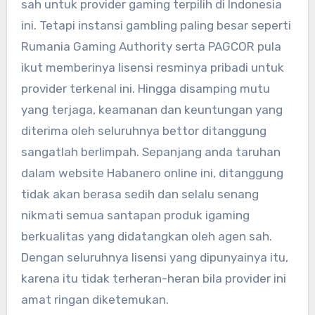
sah untuk provider gaming terpilih di Indonesia
ini. Tetapi instansi gambling paling besar seperti
Rumania Gaming Authority serta PAGCOR pula
ikut memberinya lisensi resminya pribadi untuk
provider terkenal ini. Hingga disamping mutu
yang terjaga, keamanan dan keuntungan yang
diterima oleh seluruhnya bettor ditanggung
sangatlah berlimpah. Sepanjang anda taruhan
dalam website Habanero online ini, ditanggung
tidak akan berasa sedih dan selalu senang
nikmati semua santapan produk igaming
berkualitas yang didatangkan oleh agen sah.
Dengan seluruhnya lisensi yang dipunyainya itu,
karena itu tidak terheran-heran bila provider ini
amat ringan diketemukan.