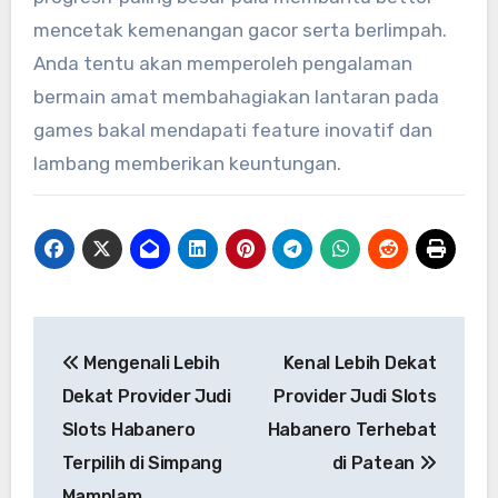
mencetak kemenangan gacor serta berlimpah.
Anda tentu akan memperoleh pengalaman
bermain amat membahagiakan lantaran pada
games bakal mendapati feature inovatif dan
lambang memberikan keuntungan.
Post
Mengenali Lebih
Kenal Lebih Dekat
navigation
Dekat Provider Judi
Provider Judi Slots
Slots Habanero
Habanero Terhebat
Terpilih di Simpang
di Patean
Mamplam