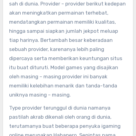
sah di dunia. Provider – provider berikut kedepan
akan meningkatkan permainan terhebat,
mendatangkan permainan memiliki kualitas,
hingga sampai siapkan jumlah jekpot meluap
tiap harinya. Bertambah besar keberadaan
sebuah provider, karenanya lebih paling
dipercaya serta memberikan keuntungan situs
itu buat dituruti. Model games yang disajikan
oleh masing – masing provider ini banyak
memiliki kelebihan menarik dan tanda-tanda
uniknya masing – masing.
Type provider terunggul di dunia namanya
pastilah akrab dikenali oleh orang di dunia,
terutamanya buat beberapa penyuka igaming
online merupakan Habanero. Sepintas nama