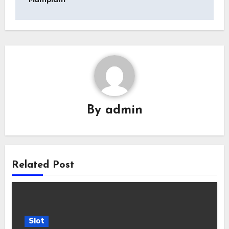
By
admin
Related Post
Slot