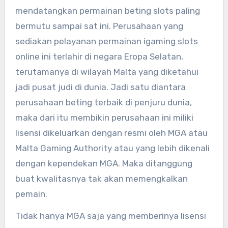
mendatangkan permainan beting slots paling
bermutu sampai sat ini. Perusahaan yang
sediakan pelayanan permainan igaming slots
online ini terlahir di negara Eropa Selatan,
terutamanya di wilayah Malta yang diketahui
jadi pusat judi di dunia. Jadi satu diantara
perusahaan beting terbaik di penjuru dunia,
maka dari itu membikin perusahaan ini miliki
lisensi dikeluarkan dengan resmi oleh MGA atau
Malta Gaming Authority atau yang lebih dikenali
dengan kependekan MGA. Maka ditanggung
buat kwalitasnya tak akan memengkalkan
pemain.
Tidak hanya MGA saja yang memberinya lisensi