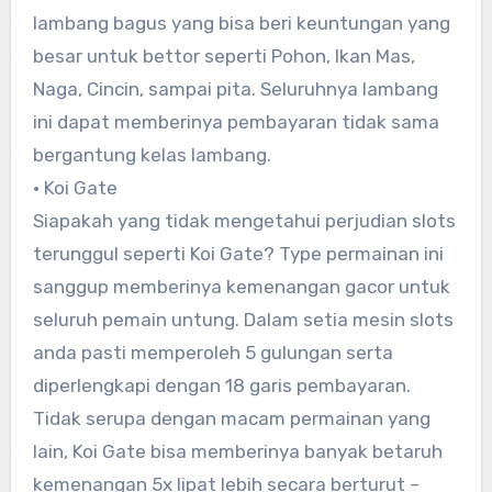
lambang bagus yang bisa beri keuntungan yang
besar untuk bettor seperti Pohon, Ikan Mas,
Naga, Cincin, sampai pita. Seluruhnya lambang
ini dapat memberinya pembayaran tidak sama
bergantung kelas lambang.
• Koi Gate
Siapakah yang tidak mengetahui perjudian slots
terunggul seperti Koi Gate? Type permainan ini
sanggup memberinya kemenangan gacor untuk
seluruh pemain untung. Dalam setia mesin slots
anda pasti memperoleh 5 gulungan serta
diperlengkapi dengan 18 garis pembayaran.
Tidak serupa dengan macam permainan yang
lain, Koi Gate bisa memberinya banyak betaruh
kemenangan 5x lipat lebih secara berturut –