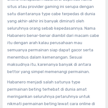
situs atau provider gaming ini serupa dengan
satu diantaranya type cabe terpedas di dunia
yang akhir-akhir ini banyak diminati oleh
seluruhnya orang sebab kepedasannya. Nama
Habanero benar-benar diambil dari macam cabe
itu dengan arah kalau perusahaan mau
semuanya permainan siap dapat gacor serta
menembus dalam kemenangan. Sesuai
maksudnya itu, karenanya banyak di antara
bettor yang simpel memenangi permainan.
Habanero menjadi salah satunya type
permainan beting terhebat di dunia amat
meringankan seluruhnya petaruhnya untuk
nikmati permainan beting lewat cara online di