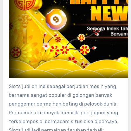
Slots judi online sebagai perjudian mesin yang
bernama sangat populer di golongan banyak
penggemar permainan beting di pelosok dunia.
Permainan itu banyak memiliki pengagum yang
terkelompok di bermacam situs bisa dipercaya.
Slots judi jadi permainan taruhan terbaik