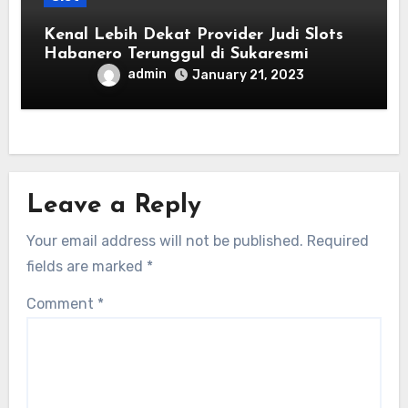
Kenal Lebih Dekat Provider Judi Slots
Habanero Terunggul di Sukaresmi
admin
January 21, 2023
Leave a Reply
Your email address will not be published.
Required
fields are marked
*
Comment
*