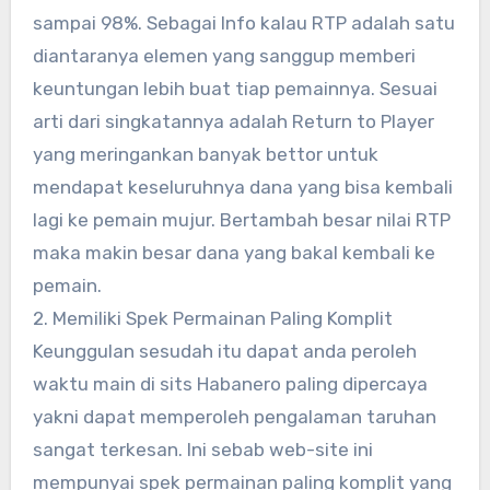
sampai 98%. Sebagai Info kalau RTP adalah satu
diantaranya elemen yang sanggup memberi
keuntungan lebih buat tiap pemainnya. Sesuai
arti dari singkatannya adalah Return to Player
yang meringankan banyak bettor untuk
mendapat keseluruhnya dana yang bisa kembali
lagi ke pemain mujur. Bertambah besar nilai RTP
maka makin besar dana yang bakal kembali ke
pemain.
2. Memiliki Spek Permainan Paling Komplit
Keunggulan sesudah itu dapat anda peroleh
waktu main di sits Habanero paling dipercaya
yakni dapat memperoleh pengalaman taruhan
sangat terkesan. Ini sebab web-site ini
mempunyai spek permainan paling komplit yang