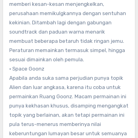
memberi kesan-kesan menjengkelkan,
perusahaan memikulgkannya dengan sentuhan
kekinian. Ditambah lagi dengan gabungan
soundtrack dan paduan warna menarik
membuat beberapa betaruh tidak ringan jemu.
Peraturan memainkan termasuk simpel, hingga
sesuai dimainkan oleh pemula.
• Space Goonz
Apabila anda suka sama perjudian punya topik
Alien dan luar angkasa, karena itu coba untuk
permainkan Ruang Goonz. Macam permainan ini
punya kekhasan khusus, disamping mengangkat
topik yang berlainan, akan tetapi permainan ini
pula terus-menerus memberinya nilai
keberuntungan lumayan besar untuk semuanya