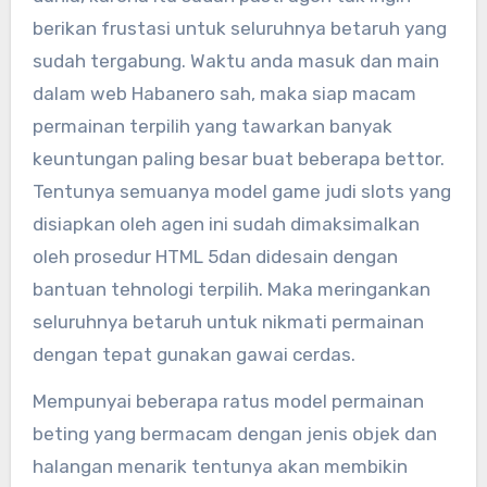
berikan frustasi untuk seluruhnya betaruh yang
sudah tergabung. Waktu anda masuk dan main
dalam web Habanero sah, maka siap macam
permainan terpilih yang tawarkan banyak
keuntungan paling besar buat beberapa bettor.
Tentunya semuanya model game judi slots yang
disiapkan oleh agen ini sudah dimaksimalkan
oleh prosedur HTML 5dan didesain dengan
bantuan tehnologi terpilih. Maka meringankan
seluruhnya betaruh untuk nikmati permainan
dengan tepat gunakan gawai cerdas.
Mempunyai beberapa ratus model permainan
beting yang bermacam dengan jenis objek dan
halangan menarik tentunya akan membikin