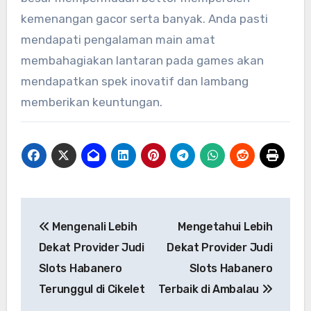
kemenangan gacor serta banyak. Anda pasti
mendapati pengalaman main amat
membahagiakan lantaran pada games akan
mendapatkan spek inovatif dan lambang
memberikan keuntungan.
Post
Mengenali Lebih
Mengetahui Lebih
navigation
Dekat Provider Judi
Dekat Provider Judi
Slots Habanero
Slots Habanero
Terunggul di Cikelet
Terbaik di Ambalau