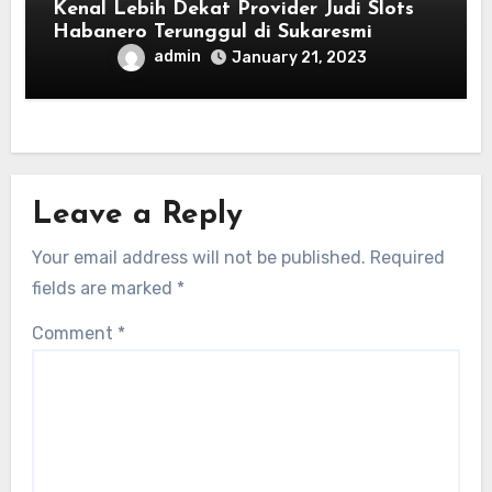
Kenal Lebih Dekat Provider Judi Slots
Habanero Terunggul di Sukaresmi
admin
January 21, 2023
Leave a Reply
Your email address will not be published.
Required
fields are marked
*
Comment
*