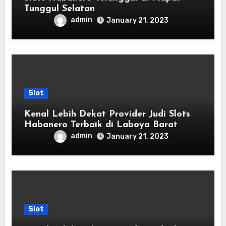
Tunggul Selatan
admin
January 21, 2023
Slot
Kenal Lebih Dekat Provider Judi Slots
Habanero Terbaik di Laboya Barat
admin
January 21, 2023
Slot