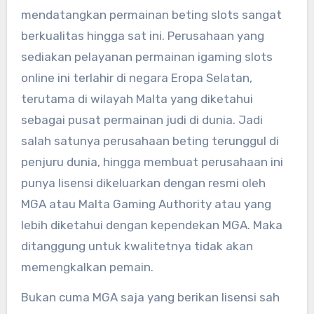
mendatangkan permainan beting slots sangat
berkualitas hingga sat ini. Perusahaan yang
sediakan pelayanan permainan igaming slots
online ini terlahir di negara Eropa Selatan,
terutama di wilayah Malta yang diketahui
sebagai pusat permainan judi di dunia. Jadi
salah satunya perusahaan beting terunggul di
penjuru dunia, hingga membuat perusahaan ini
punya lisensi dikeluarkan dengan resmi oleh
MGA atau Malta Gaming Authority atau yang
lebih diketahui dengan kependekan MGA. Maka
ditanggung untuk kwalitetnya tidak akan
memengkalkan pemain.
Bukan cuma MGA saja yang berikan lisensi sah