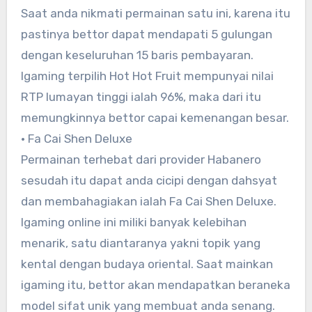
Saat anda nikmati permainan satu ini, karena itu
pastinya bettor dapat mendapati 5 gulungan
dengan keseluruhan 15 baris pembayaran.
Igaming terpilih Hot Hot Fruit mempunyai nilai
RTP lumayan tinggi ialah 96%, maka dari itu
memungkinnya bettor capai kemenangan besar.
• Fa Cai Shen Deluxe
Permainan terhebat dari provider Habanero
sesudah itu dapat anda cicipi dengan dahsyat
dan membahagiakan ialah Fa Cai Shen Deluxe.
Igaming online ini miliki banyak kelebihan
menarik, satu diantaranya yakni topik yang
kental dengan budaya oriental. Saat mainkan
igaming itu, bettor akan mendapatkan beraneka
model sifat unik yang membuat anda senang.