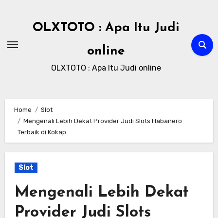
Skip
to
OLXTOTO : Apa Itu Judi
content
online
OLXTOTO : Apa Itu Judi online
Home
Slot
Mengenali Lebih Dekat Provider Judi Slots Habanero
Terbaik di Kokap
Slot
Mengenali Lebih Dekat
Provider Judi Slots