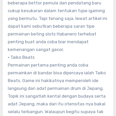
beberapa bettor pemula dan pendatang baru
cukup kesukaran dalam tentukan type igaming
yang bermutu. Tapi tenang saja, lewat artikel ini
dapat kami sebutkan beberapa saran tipe
permainan beting slots Habanero terhebat
penting buat anda coba biar mendapat
kemenangan sangat gacor.
• Taiko Beats
Permainan pertama penting anda coba
permainkan di bandar bisa dipercaya ialah Taiko
Beats. Game ini hakikatnya memperoleh ide
langsung dari adat permainan drum di Jepang.
Topik ini sangatlah kental dengan budaya serta
adat Jepang, maka dari itu otensitas nya bakal
selalu terbangun. Walaupun begitu supaya tak