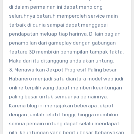
di dalam permainan ini dapat menolong
seluruhnya betaruh memperoleh service main
terbaik di dunia sampai dapat menggapai
pendapatan meluap tiap harinya. Di lain bagian
penampilan dari gameplay dengan gabungan
feature 3D membikin penampilan tampak fakta.
Maka dari itu ditanggung anda akan untung.
3. Menawarkan Jekpot Progresif Paling besar
Habanero menjadi satu diantara model web judi
online terpilih yang dapat memberi keuntungan
paling besar untuk semuanya pemainnya.
Karena blog ini menjajakan beberapa jekpot
dengan jumlah relatif tinggi, hingga membikin
semua pemain untung dapat selalu mendapati
nilai keuntungan yang begitu besar. Kebanyakan