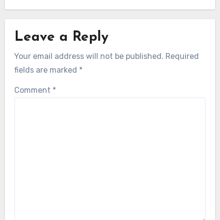
Leave a Reply
Your email address will not be published.
Required
fields are marked
*
Comment
*