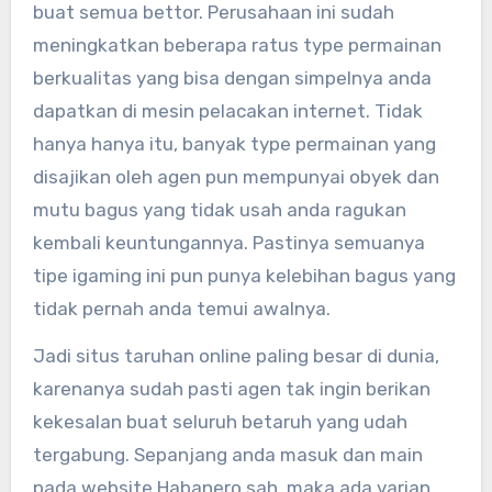
buat semua bettor. Perusahaan ini sudah
meningkatkan beberapa ratus type permainan
berkualitas yang bisa dengan simpelnya anda
dapatkan di mesin pelacakan internet. Tidak
hanya hanya itu, banyak type permainan yang
disajikan oleh agen pun mempunyai obyek dan
mutu bagus yang tidak usah anda ragukan
kembali keuntungannya. Pastinya semuanya
tipe igaming ini pun punya kelebihan bagus yang
tidak pernah anda temui awalnya.
Jadi situs taruhan online paling besar di dunia,
karenanya sudah pasti agen tak ingin berikan
kekesalan buat seluruh betaruh yang udah
tergabung. Sepanjang anda masuk dan main
pada website Habanero sah, maka ada varian