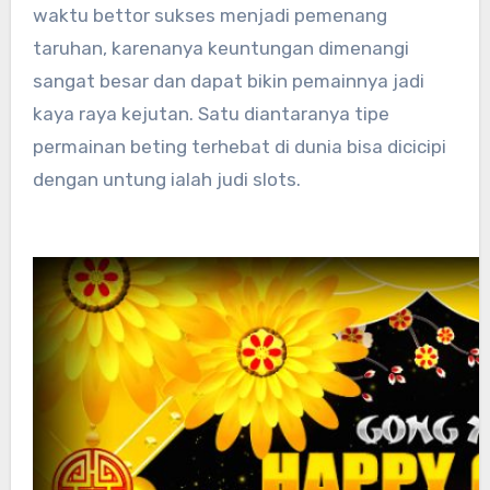
waktu bettor sukses menjadi pemenang
taruhan, karenanya keuntungan dimenangi
sangat besar dan dapat bikin pemainnya jadi
kaya raya kejutan. Satu diantaranya tipe
permainan beting terhebat di dunia bisa dicicipi
dengan untung ialah judi slots.