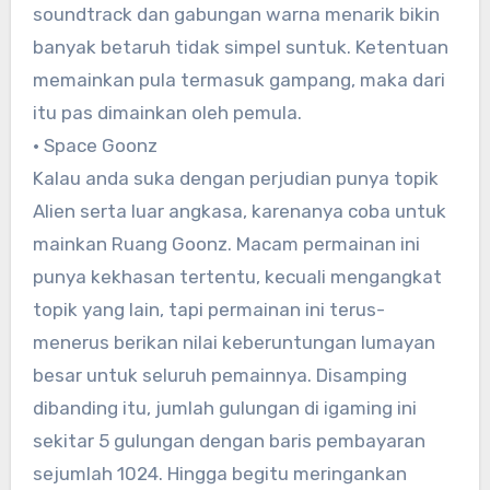
soundtrack dan gabungan warna menarik bikin
banyak betaruh tidak simpel suntuk. Ketentuan
memainkan pula termasuk gampang, maka dari
itu pas dimainkan oleh pemula.
• Space Goonz
Kalau anda suka dengan perjudian punya topik
Alien serta luar angkasa, karenanya coba untuk
mainkan Ruang Goonz. Macam permainan ini
punya kekhasan tertentu, kecuali mengangkat
topik yang lain, tapi permainan ini terus-
menerus berikan nilai keberuntungan lumayan
besar untuk seluruh pemainnya. Disamping
dibanding itu, jumlah gulungan di igaming ini
sekitar 5 gulungan dengan baris pembayaran
sejumlah 1024. Hingga begitu meringankan