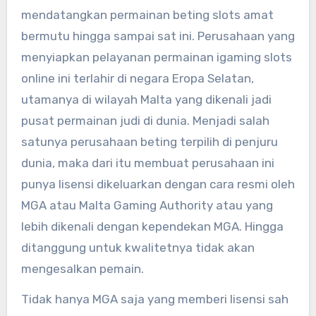
mendatangkan permainan beting slots amat
bermutu hingga sampai sat ini. Perusahaan yang
menyiapkan pelayanan permainan igaming slots
online ini terlahir di negara Eropa Selatan,
utamanya di wilayah Malta yang dikenali jadi
pusat permainan judi di dunia. Menjadi salah
satunya perusahaan beting terpilih di penjuru
dunia, maka dari itu membuat perusahaan ini
punya lisensi dikeluarkan dengan cara resmi oleh
MGA atau Malta Gaming Authority atau yang
lebih dikenali dengan kependekan MGA. Hingga
ditanggung untuk kwalitetnya tidak akan
mengesalkan pemain.
Tidak hanya MGA saja yang memberi lisensi sah