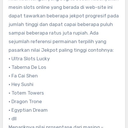
mesin slots online yang berada di web-site ini
dapat tawarkan beberapa jekpot progresif pada
jumlah tinggi dan dapat capai beberapa puluh
sampai beberapa ratus juta rupiah. Ada
sejumlah referensi permainan terpilih yang
pasarkan nilai Jekpot paling tinggi contohnya:
• Ultra Slots Lucky
• Taberna De Los
• Fa Cai Shen
• Hey Sushi
• Totem Towers
• Dragon Trone
• Egyptian Dream
• dll
Menariknya nilai prosentase dari masing –