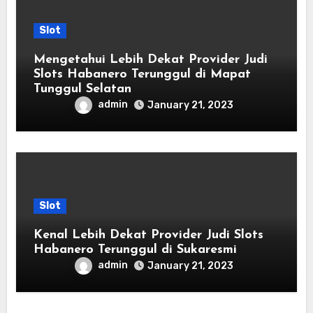
Slot
Mengetahui Lebih Dekat Provider Judi
Slots Habanero Terunggul di Mapat
Tunggul Selatan
admin
January 21, 2023
Slot
Kenal Lebih Dekat Provider Judi Slots
Habanero Terunggul di Sukaresmi
admin
January 21, 2023