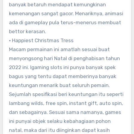
banyak betaruh mendapat kemungkinan
kemenangan sangat gacor. Menariknya, animasi
ada di gameplay pula terus-menerus membuat
bettor kerasan.
• Happiest Christmas Tress
Macam permainan ini amatlah sesuai buat
menyongsong hari Natal di penghabisan tahun
2022 ini. Igaming slots ini punya banyak spek
bagus yang tentu dapat memberinya banyak
keuntungan menarik buat seluruh pemain.
Sejumlah spesifikasi beri keuntungan itu seperti
lambang wilds, free spin, instant gift, auto spin,
dan sebagainya. Sesuai sama namanya, games
ini punyai objek selaku kebahagiaan pohon
natal, maka dari itu diinginkan dapat kasih