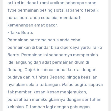
artikel ini dapat kami uraikan beberapa saran
type permainan beting slots Habanero terbaik
harus buat anda coba biar mendapati
kemenangan amat gacor.
• Taiko Beats
Permainan pertama harus anda coba
permainkan di bandar bisa dipercaya yaitu Taiko
Beats. Permainan ini sebenarnya memperoleh
ide langsung dari adat permainan drum di
Jepang. Objek ini benar-benar kental dengan
budaya dan rutinitas Jepang, hingga keaslian
nya akan selalu terbangun. Walau begitu supaya
tak memberi kesan-kesan menjemukan,
perusahaan memikulgkannya dengan sentuhan
kekinian. Ditambah lagi dengan gabungan