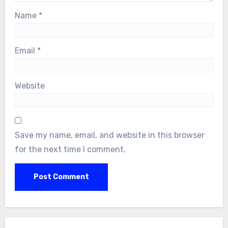
Name
*
Email
*
Website
Save my name, email, and website in this browser
for the next time I comment.