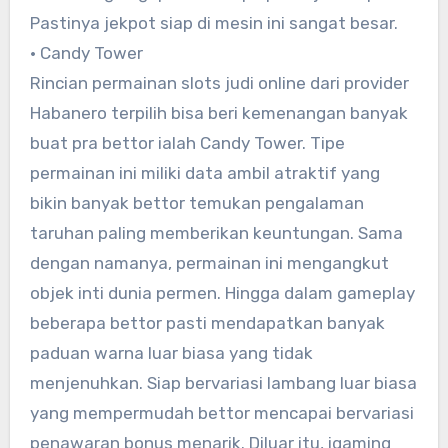
Pastinya jekpot siap di mesin ini sangat besar.
• Candy Tower
Rincian permainan slots judi online dari provider
Habanero terpilih bisa beri kemenangan banyak
buat pra bettor ialah Candy Tower. Tipe
permainan ini miliki data ambil atraktif yang
bikin banyak bettor temukan pengalaman
taruhan paling memberikan keuntungan. Sama
dengan namanya, permainan ini mengangkut
objek inti dunia permen. Hingga dalam gameplay
beberapa bettor pasti mendapatkan banyak
paduan warna luar biasa yang tidak
menjenuhkan. Siap bervariasi lambang luar biasa
yang mempermudah bettor mencapai bervariasi
penawaran bonus menarik. Diluar itu, igaming