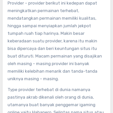
Provider – provider berikut ini kedepan dapat
meningkatkan permainan terhebat,
mendatangkan permainan memiliki kualitas,
hingga sampai menyiapkan jumlah jekpot
tumpah ruah tiap harinya. Makin besar
keberadaan suatu provider, karena itu makin
bisa dipercaya dan beri keuntungan situs itu
buat dituruti. Macam permainan yang disajikan
oleh masing – masing provider ini banyak
memiliki kelebihan menarik dan tanda-tanda
uniknya masing – masing.
Type provider terhebat di dunia namanya
pastinya akrab dikenali oleh orang di dunia,
utamanya buat banyak penggemar igaming
online yaitu Habanero. Selintas nama situs atau