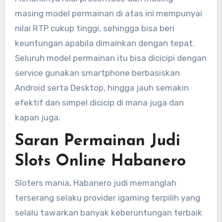
masing model permainan di atas ini mempunyai
nilai RTP cukup tinggi, sehingga bisa beri
keuntungan apabila dimainkan dengan tepat.
Seluruh model permainan itu bisa dicicipi dengan
service gunakan smartphone berbasiskan
Android serta Desktop, hingga jauh semakin
efektif dan simpel dicicip di mana juga dan
kapan juga.
Saran Permainan Judi
Slots Online Habanero
Sloters mania, Habanero judi memanglah
terserang selaku provider igaming terpilih yang
selalu tawarkan banyak keberuntungan terbaik