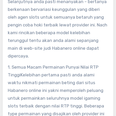
Selanjutnya anda pasti menanyakan – bertanya
berkenaan bervariasi keunggulan yang diberi
oleh agen slots untuk semuanya betaruh yang
pengin coba hoki terbaik lewat provider ini. Nach
kami rincikan beberapa model kelebihan
terunggul tentu akan anda alami sepanjang
main di web-site judi Habanero online dapat
dipercaya.
1. Semua Macam Permainan Punyai Nilai RTP
TinggiKelebihan pertama pasti anda alami
waktu nikmati permainan beting dari situs
Habanero online ini yakni memperoleh peluang
untuk permainkan seluruhnya model igaming
slots terbaik dengan nilai RTP tinggi. Beberapa
type permainan yang disajikan oleh provider ini