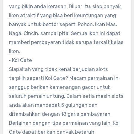
yang bikin anda kerasan. Diluar itu, siap banyak
ikon atraktif yang bisa beri keuntungan yang
banyak untuk bettor seperti Pohon, Ikan Mas,
Naga, Cincin, sampai pita. Semua ikon ini dapat
memberi pembayaran tidak serupa terkait kelas
ikon.
• Koi Gate
Siapakah yang tidak kenal perjudian slots
terpilih seperti Koi Gate? Macam permainan ini
sanggup berikan kemenangan gacor untuk
seluruh pemain untung. Dalam setia mesin slots
anda akan mendapat 5 gulungan dan
ditambahkan dengan 18 garis pembayaran.
Berlainan dengan tipe permainan yang lain, Koi
Gate dapat berikan banyak betaruh