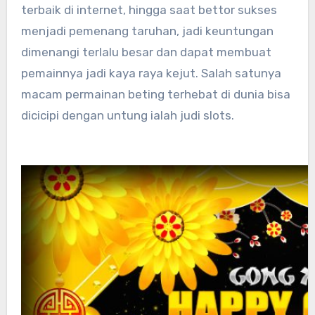
terbaik di internet, hingga saat bettor sukses
menjadi pemenang taruhan, jadi keuntungan
dimenangi terlalu besar dan dapat membuat
pemainnya jadi kaya raya kejut. Salah satunya
macam permainan beting terhebat di dunia bisa
dicicipi dengan untung ialah judi slots.