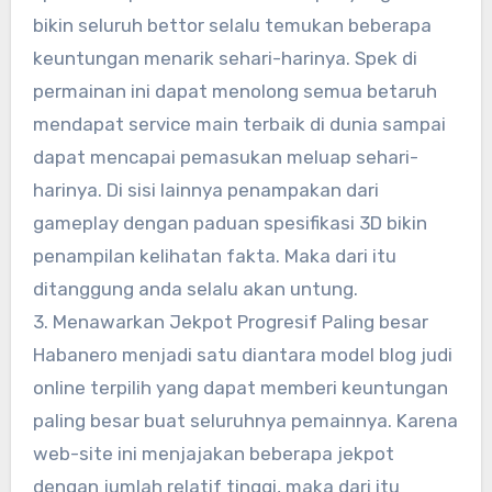
bikin seluruh bettor selalu temukan beberapa
keuntungan menarik sehari-harinya. Spek di
permainan ini dapat menolong semua betaruh
mendapat service main terbaik di dunia sampai
dapat mencapai pemasukan meluap sehari-
harinya. Di sisi lainnya penampakan dari
gameplay dengan paduan spesifikasi 3D bikin
penampilan kelihatan fakta. Maka dari itu
ditanggung anda selalu akan untung.
3. Menawarkan Jekpot Progresif Paling besar
Habanero menjadi satu diantara model blog judi
online terpilih yang dapat memberi keuntungan
paling besar buat seluruhnya pemainnya. Karena
web-site ini menjajakan beberapa jekpot
dengan jumlah relatif tinggi, maka dari itu