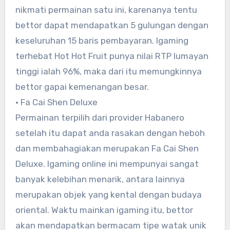
nikmati permainan satu ini, karenanya tentu
bettor dapat mendapatkan 5 gulungan dengan
keseluruhan 15 baris pembayaran. Igaming
terhebat Hot Hot Fruit punya nilai RTP lumayan
tinggi ialah 96%, maka dari itu memungkinnya
bettor gapai kemenangan besar.
• Fa Cai Shen Deluxe
Permainan terpilih dari provider Habanero
setelah itu dapat anda rasakan dengan heboh
dan membahagiakan merupakan Fa Cai Shen
Deluxe. Igaming online ini mempunyai sangat
banyak kelebihan menarik, antara lainnya
merupakan objek yang kental dengan budaya
oriental. Waktu mainkan igaming itu, bettor
akan mendapatkan bermacam tipe watak unik