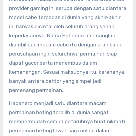
provider gaming ini serupa dengan satu diantara
model cabe terpedas di dunia yang akhir-akhir
ini banyak dicintai oleh seluruh orang sebab
kepedasannya. Nama Habanero memanglah
diambil dari macam cabe itu dengan arah kalau
perusahaan ingin seluruhnya permainan siap
dapat gacor serta menembus dalam
kemenangan. Sesuai maksudnya itu, karenanya
banyak antara bettor yang simpel jadi
pemenang permainan.
Habanero menjadi satu diantara macam
permainan beting terpilih di dunia sangat
mempermudah semua petaruhnya buat nikmati
permainan beting lewat cara online dalam