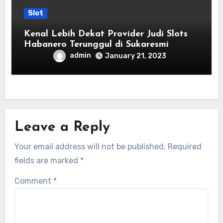
Slot
Kenal Lebih Dekat Provider Judi Slots
Habanero Terunggul di Sukaresmi
admin
January 21, 2023
Leave a Reply
Your email address will not be published.
Required
fields are marked
*
Comment
*