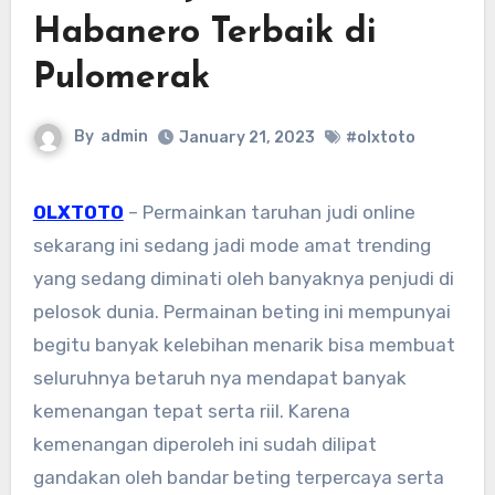
Habanero Terbaik di
Pulomerak
By
admin
January 21, 2023
#olxtoto
OLXTOTO
– Permainkan taruhan judi online
sekarang ini sedang jadi mode amat trending
yang sedang diminati oleh banyaknya penjudi di
pelosok dunia. Permainan beting ini mempunyai
begitu banyak kelebihan menarik bisa membuat
seluruhnya betaruh nya mendapat banyak
kemenangan tepat serta riil. Karena
kemenangan diperoleh ini sudah dilipat
gandakan oleh bandar beting terpercaya serta