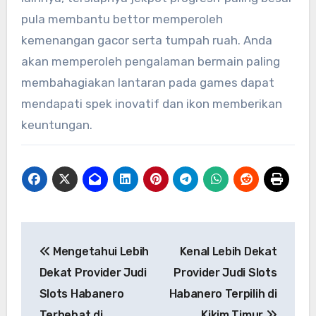
pula membantu bettor memperoleh
kemenangan gacor serta tumpah ruah. Anda
akan memperoleh pengalaman bermain paling
membahagiakan lantaran pada games dapat
mendapati spek inovatif dan ikon memberikan
keuntungan.
Post
Mengetahui Lebih
Kenal Lebih Dekat
navigation
Dekat Provider Judi
Provider Judi Slots
Slots Habanero
Habanero Terpilih di
Terhebat di
Kikim Timur