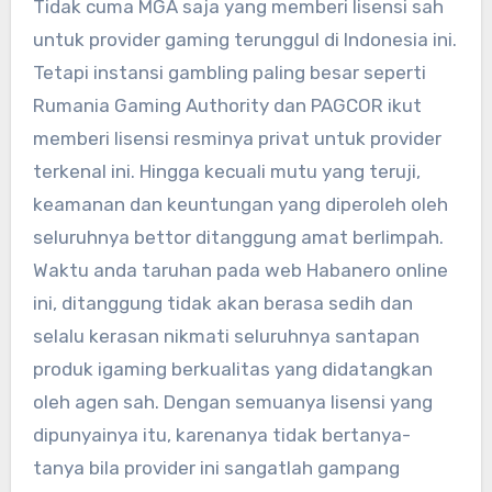
Tidak cuma MGA saja yang memberi lisensi sah
untuk provider gaming terunggul di Indonesia ini.
Tetapi instansi gambling paling besar seperti
Rumania Gaming Authority dan PAGCOR ikut
memberi lisensi resminya privat untuk provider
terkenal ini. Hingga kecuali mutu yang teruji,
keamanan dan keuntungan yang diperoleh oleh
seluruhnya bettor ditanggung amat berlimpah.
Waktu anda taruhan pada web Habanero online
ini, ditanggung tidak akan berasa sedih dan
selalu kerasan nikmati seluruhnya santapan
produk igaming berkualitas yang didatangkan
oleh agen sah. Dengan semuanya lisensi yang
dipunyainya itu, karenanya tidak bertanya-
tanya bila provider ini sangatlah gampang