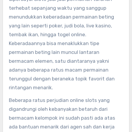
terhebat sepanjang waktu yang sanggup
menundukkan keberadaan permainan beting
yang lain seperti poker, judi bola, live kasino,
tembak ikan, hingga togel online.
Keberadaannya bisa menaklukkan tipe
permainan beting lain muncul lantaran
bermacam elemen, satu diantaranya yakni
adanya beberapa ratus macam permainan
terunggul dengan beraneka topik favorit dan
rintangan menarik.
Beberapa ratus perjudian online slots yang
digandrungi oleh kebanyakan betaruh dari
bermacam kelompok ini sudah pasti ada atas
ada bantuan menarik dari agen sah dan kerja