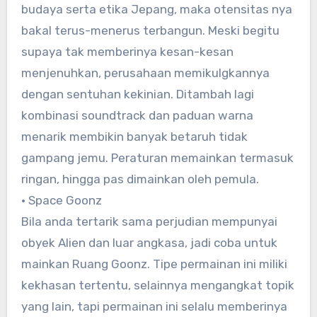
budaya serta etika Jepang, maka otensitas nya
bakal terus-menerus terbangun. Meski begitu
supaya tak memberinya kesan-kesan
menjenuhkan, perusahaan memikulgkannya
dengan sentuhan kekinian. Ditambah lagi
kombinasi soundtrack dan paduan warna
menarik membikin banyak betaruh tidak
gampang jemu. Peraturan memainkan termasuk
ringan, hingga pas dimainkan oleh pemula.
• Space Goonz
Bila anda tertarik sama perjudian mempunyai
obyek Alien dan luar angkasa, jadi coba untuk
mainkan Ruang Goonz. Tipe permainan ini miliki
kekhasan tertentu, selainnya mengangkat topik
yang lain, tapi permainan ini selalu memberinya