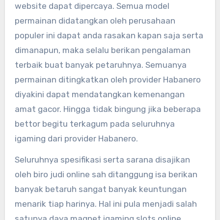
website dapat dipercaya. Semua model
permainan didatangkan oleh perusahaan
populer ini dapat anda rasakan kapan saja serta
dimanapun, maka selalu berikan pengalaman
terbaik buat banyak petaruhnya. Semuanya
permainan ditingkatkan oleh provider Habanero
diyakini dapat mendatangkan kemenangan
amat gacor. Hingga tidak bingung jika beberapa
bettor begitu terkagum pada seluruhnya
igaming dari provider Habanero.
Seluruhnya spesifikasi serta sarana disajikan
oleh biro judi online sah ditanggung isa berikan
banyak betaruh sangat banyak keuntungan
menarik tiap harinya. Hal ini pula menjadi salah
satunya daya magnet igaming slots online