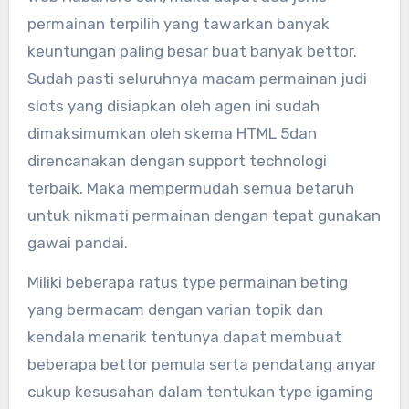
permainan terpilih yang tawarkan banyak
keuntungan paling besar buat banyak bettor.
Sudah pasti seluruhnya macam permainan judi
slots yang disiapkan oleh agen ini sudah
dimaksimumkan oleh skema HTML 5dan
direncanakan dengan support technologi
terbaik. Maka mempermudah semua betaruh
untuk nikmati permainan dengan tepat gunakan
gawai pandai.
Miliki beberapa ratus type permainan beting
yang bermacam dengan varian topik dan
kendala menarik tentunya dapat membuat
beberapa bettor pemula serta pendatang anyar
cukup kesusahan dalam tentukan type igaming