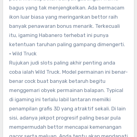
bagus yang tak menjengkelkan. Ada bermacam
ikon luar biasa yang meringankan bettor raih
banyak penawaran bonus menarik. Terkecuali
itu, igaming Habanero terhebat ini punya
ketentuan taruhan paling gampang dimengerti.
• Wild Truck
Rujukan judi slots paling akhir penting anda
coba ialah Wild Truck. Model permainan ini benar-
benar cock buat banyak betaruh begitu
menggemari obyek permainan balapan. Typical
di igaming ini terlalu labil lantaran memilki
penampilan grafis 3D yang atraktif sekali. Di lain
sisi, adanya jekpot progresif paling besar pula
mempermudah bettor mencapai kemenangan
gacor serta meluap. Anda tentu akan mendapati