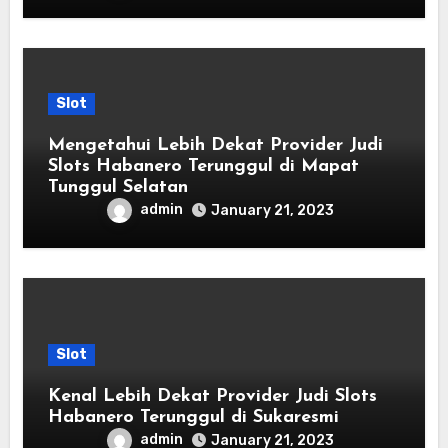
Slot
Mengetahui Lebih Dekat Provider Judi
Slots Habanero Terunggul di Mapat
Tunggul Selatan
admin
January 21, 2023
Slot
Kenal Lebih Dekat Provider Judi Slots
Habanero Terunggul di Sukaresmi
admin
January 21, 2023