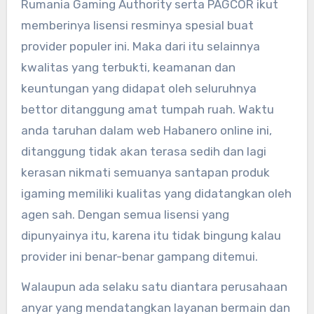
Rumania Gaming Authority serta PAGCOR ikut
memberinya lisensi resminya spesial buat
provider populer ini. Maka dari itu selainnya
kwalitas yang terbukti, keamanan dan
keuntungan yang didapat oleh seluruhnya
bettor ditanggung amat tumpah ruah. Waktu
anda taruhan dalam web Habanero online ini,
ditanggung tidak akan terasa sedih dan lagi
kerasan nikmati semuanya santapan produk
igaming memiliki kualitas yang didatangkan oleh
agen sah. Dengan semua lisensi yang
dipunyainya itu, karena itu tidak bingung kalau
provider ini benar-benar gampang ditemui.
Walaupun ada selaku satu diantara perusahaan
anyar yang mendatangkan layanan bermain dan