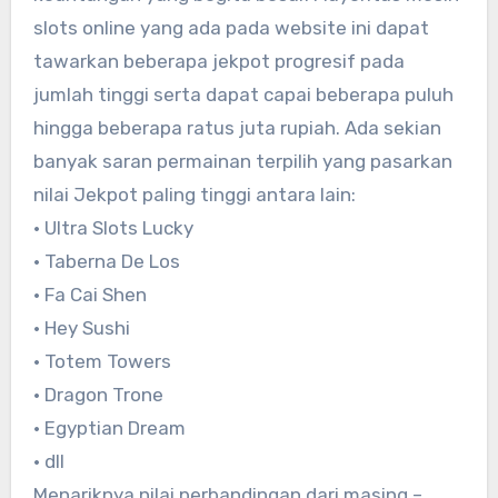
slots online yang ada pada website ini dapat
tawarkan beberapa jekpot progresif pada
jumlah tinggi serta dapat capai beberapa puluh
hingga beberapa ratus juta rupiah. Ada sekian
banyak saran permainan terpilih yang pasarkan
nilai Jekpot paling tinggi antara lain:
• Ultra Slots Lucky
• Taberna De Los
• Fa Cai Shen
• Hey Sushi
• Totem Towers
• Dragon Trone
• Egyptian Dream
• dll
Menariknya nilai perbandingan dari masing –