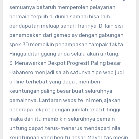
semuanya betaruh memperoleh pelayanan
bermain terpilih di dunia sampai bisa raih
pendapatan meluap sehari-harinya. Di lain sisi
penampakan dari gameplay dengan gabungan
spek 3D membikin penampakan tampak fakta.
Hingga ditanggung anda selalu akan untung.
3. Menawarkan Jekpot Progresif Paling besar
Habanero menjadi salah satunya tipe web judi
online terhebat yang dapat memberi
keuntungan paling besar buat seluruhnya
pemainnya. Lantaran website ini menjajakan
beberapa jekpot dengan jumlah relatif tinggi,
maka dari itu membikin seluruhnya pemain
untung dapat terus-menerus mendapati nilai
keuntungan yang begitu besar. Mayoritas mesin