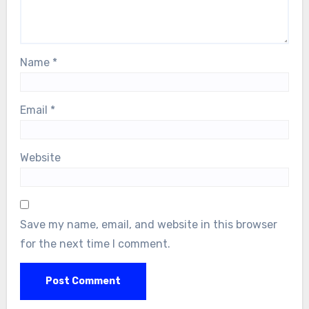
Name
*
Email
*
Website
Save my name, email, and website in this browser
for the next time I comment.