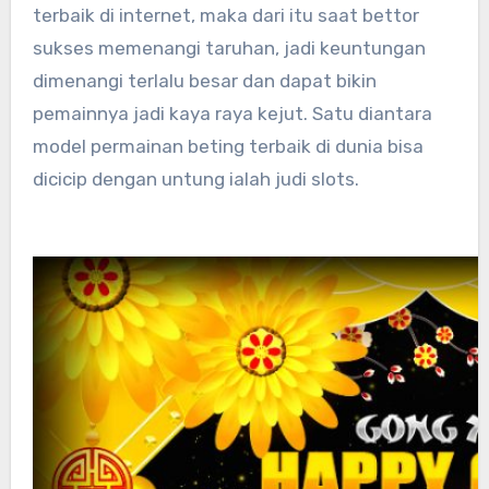
terbaik di internet, maka dari itu saat bettor
sukses memenangi taruhan, jadi keuntungan
dimenangi terlalu besar dan dapat bikin
pemainnya jadi kaya raya kejut. Satu diantara
model permainan beting terbaik di dunia bisa
dicicip dengan untung ialah judi slots.