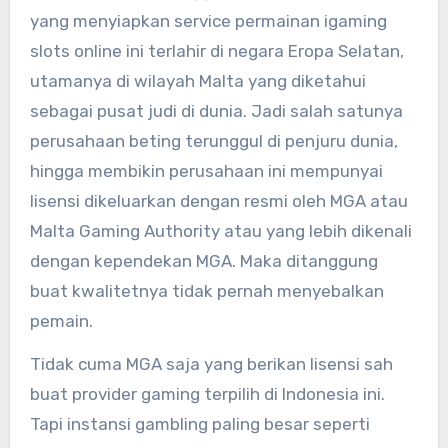
yang menyiapkan service permainan igaming
slots online ini terlahir di negara Eropa Selatan,
utamanya di wilayah Malta yang diketahui
sebagai pusat judi di dunia. Jadi salah satunya
perusahaan beting terunggul di penjuru dunia,
hingga membikin perusahaan ini mempunyai
lisensi dikeluarkan dengan resmi oleh MGA atau
Malta Gaming Authority atau yang lebih dikenali
dengan kependekan MGA. Maka ditanggung
buat kwalitetnya tidak pernah menyebalkan
pemain.
Tidak cuma MGA saja yang berikan lisensi sah
buat provider gaming terpilih di Indonesia ini.
Tapi instansi gambling paling besar seperti