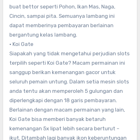
buat bettor seperti Pohon, Ikan Mas, Naga,
Cincin, sampai pita. Semuanya lambang ini
dapat memberinya pembayaran berlainan
bergantung kelas lambang.
• Koi Gate
Siapakah yang tidak mengetahui perjudian slots
terpilih seperti Koi Gate? Macam permainan ini
sanggup berikan kemenangan gacor untuk
seluruh pemain untung. Dalam setia mesin slots
anda tentu akan memperoleh 5 gulungan dan
diperlengkapi dengan 18 garis pembayaran.
Berlainan dengan macam permainan yang lain,
Koi Gate bisa memberi banyak betaruh
kemenangan 5x lipat lebih secara berturut –
ikut. Ditambah lagi banyak ikon keberuntungan