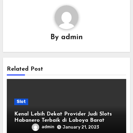
By
admin
Related Post
Slot
Kenal Lebih Dekat Provider Judi Slots
Habanero Terbaik di Laboya Barat
admin
January 21, 2023