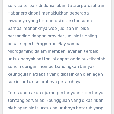
service terbaik di dunia, akan tetapi perusahaan
Habanero dapat menaklukkan beberapa
lawannya yang beroperasi di sektor sama.
Sampai menariknya web judi sah ini bisa
bersanding dengan provider judi slots paling
besar seperti Pragmatic Play sampai
Microgaming dalam memberi layanan terbaik
untuk banyak bettor. Ini dapat anda buktikanlah
sendiri dengan memperbandingkan banyak
keunggulan atraktif yang dikasihkan oleh agen
sah ini untuk seluruhnya petaruhnya.
Terus anda akan ajukan pertanyaan – bertanya
tentang bervariasi keunggulan yang dikasihkan
oleh agen slots untuk seluruhnya betaruh yang