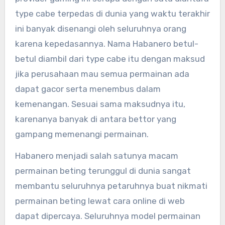
type cabe terpedas di dunia yang waktu terakhir
ini banyak disenangi oleh seluruhnya orang
karena kepedasannya. Nama Habanero betul-
betul diambil dari type cabe itu dengan maksud
jika perusahaan mau semua permainan ada
dapat gacor serta menembus dalam
kemenangan. Sesuai sama maksudnya itu,
karenanya banyak di antara bettor yang
gampang memenangi permainan.
Habanero menjadi salah satunya macam
permainan beting terunggul di dunia sangat
membantu seluruhnya petaruhnya buat nikmati
permainan beting lewat cara online di web
dapat dipercaya. Seluruhnya model permainan