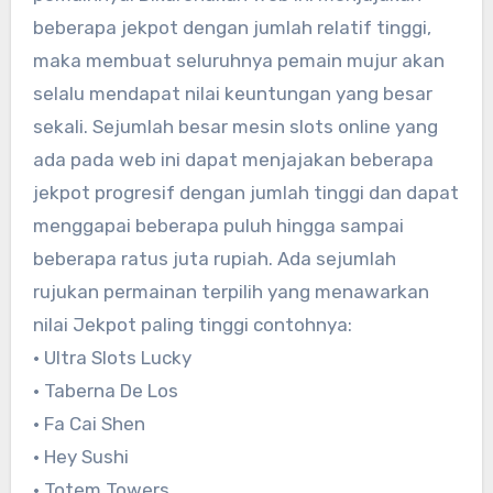
beberapa jekpot dengan jumlah relatif tinggi,
maka membuat seluruhnya pemain mujur akan
selalu mendapat nilai keuntungan yang besar
sekali. Sejumlah besar mesin slots online yang
ada pada web ini dapat menjajakan beberapa
jekpot progresif dengan jumlah tinggi dan dapat
menggapai beberapa puluh hingga sampai
beberapa ratus juta rupiah. Ada sejumlah
rujukan permainan terpilih yang menawarkan
nilai Jekpot paling tinggi contohnya:
• Ultra Slots Lucky
• Taberna De Los
• Fa Cai Shen
• Hey Sushi
• Totem Towers