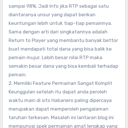
sampai 98%. Jadi Info jika RTP sebagai satu
diantaranya unsur yang dapat berikan
keuntungan lebih untuk tiap-tiap pemainnya.
Sama dengan arti dari singkatannya adalah
Return to Player yang membantu banyak bettor
buat mendapati total dana yang bisa balik ke
pemain mujur. Lebih besar nilai RTP maka
semakin besar dana yang bisa kembali terhadap
pemain.
2. Memiliki Feature Permainan Sangat Komplit
Keunggulan setelah itu dapat anda peroleh
waktu main di sits Habanero paling dipercaya
merupakan dapat memperoleh pengalaman
taruhan terkesan. Masalah ini lantaran blog ini
mempunyai spek permainan amat lengkap yang