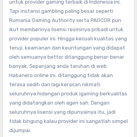
untuk provider gaming terbaik di Indonesia ini.
Tapi instansi gambling paling besar seperti
Rumania Gaming Authority serta PAGCOR pun
ikut memberinya lisensi resminya pribadi untuk
provider populer ini. Hingga kecuali kualitas yang
teruji, keamanan dan keuntungan yang didapat
oleh semuanya bettor ditanggung benar-benar
banyak. Sepanjang anda taruhan di web
Habanero online ini, ditanggung tidak akan
terasa sedih dan lagi kerasan nikmati
seluruhnya hidangan produk igaming berkualitas
yang didatangkan oleh agen sah. Dengan
seluruhnya lisensi yang dipunyainya itu, jadi
tidak bingung kalau provider ini sangatlah simpel
dijumpai.