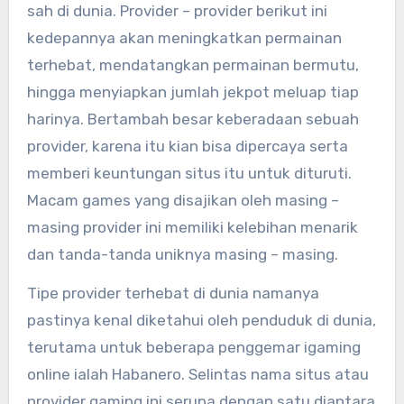
sah di dunia. Provider – provider berikut ini
kedepannya akan meningkatkan permainan
terhebat, mendatangkan permainan bermutu,
hingga menyiapkan jumlah jekpot meluap tiap
harinya. Bertambah besar keberadaan sebuah
provider, karena itu kian bisa dipercaya serta
memberi keuntungan situs itu untuk dituruti.
Macam games yang disajikan oleh masing –
masing provider ini memiliki kelebihan menarik
dan tanda-tanda uniknya masing – masing.
Tipe provider terhebat di dunia namanya
pastinya kenal diketahui oleh penduduk di dunia,
terutama untuk beberapa penggemar igaming
online ialah Habanero. Selintas nama situs atau
provider gaming ini serupa dengan satu diantara