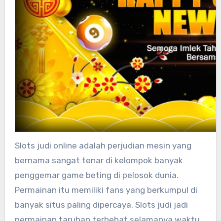
Slots judi online adalah perjudian mesin yang
bernama sangat tenar di kelompok banyak
penggemar game beting di pelosok dunia.
Permainan itu memiliki fans yang berkumpul di
banyak situs paling dipercaya. Slots judi jadi
permainan taruhan terhebat selamanya waktu