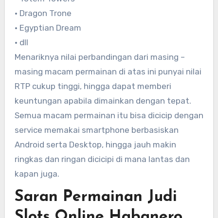
• Dragon Trone
• Egyptian Dream
• dll
Menariknya nilai perbandingan dari masing –
masing macam permainan di atas ini punyai nilai
RTP cukup tinggi, hingga dapat memberi
keuntungan apabila dimainkan dengan tepat.
Semua macam permainan itu bisa dicicip dengan
service memakai smartphone berbasiskan
Android serta Desktop, hingga jauh makin
ringkas dan ringan dicicipi di mana lantas dan
kapan juga.
Saran Permainan Judi
Slots Online Habanero