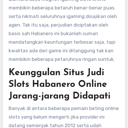
membikin beberapa betaruh benar-benar puas
serta nikmati seluruhnya igaming disajikan oleh
agen. Tak itu saja, perjudian diciptakan oleh
basis sah Habanero ini bukanlah cuman
mendatangkan keuntungan terbesar saja, tapi
kwalitas ada dari game ini ditanggung tak kan
membikin beberapa petaruhnya ringan suntuk.
Keunggulan Situs Judi
Slots Habanero Online
Jarang-jarang Didapati
Banyak di antara beberapa pemain beting online
slots yang belum mengerti jika provider ini
datang semenjak tahun 2012 serta udah