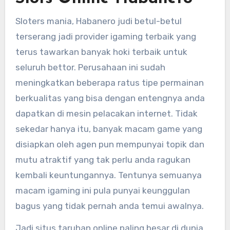
Sloters mania, Habanero judi betul-betul
terserang jadi provider igaming terbaik yang
terus tawarkan banyak hoki terbaik untuk
seluruh bettor. Perusahaan ini sudah
meningkatkan beberapa ratus tipe permainan
berkualitas yang bisa dengan entengnya anda
dapatkan di mesin pelacakan internet. Tidak
sekedar hanya itu, banyak macam game yang
disiapkan oleh agen pun mempunyai topik dan
mutu atraktif yang tak perlu anda ragukan
kembali keuntungannya. Tentunya semuanya
macam igaming ini pula punyai keunggulan
bagus yang tidak pernah anda temui awalnya.
Jadi situs taruhan online paling besar di dunia,