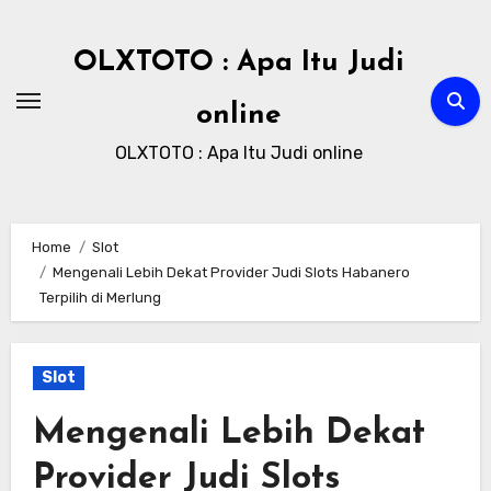
Skip
to
OLXTOTO : Apa Itu Judi
content
online
OLXTOTO : Apa Itu Judi online
Home
Slot
Mengenali Lebih Dekat Provider Judi Slots Habanero
Terpilih di Merlung
Slot
Mengenali Lebih Dekat
Provider Judi Slots