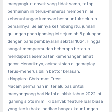
mengangkut obyek yang tidak sama, tetapi
permainan ini terus-menerus memberi nilai
keberuntungan lumayan besar untuk seluruh
pemainnya. Selainnya ketimbang itu, jumlah
gulungan pada igaming ini sejumlah 5 gulungan
dengan baris pembayaran sekitar 1024. Hingga
sangat mempermudah beberapa betaruh
mendapat kesempatan kemenangan amat
gacor. Menariknya, animasi siap di gameplay
terus-menerus bikin bettor kerasan.
• Happiest Christmas Tress
Macam permainan ini terlalu pas untuk
menyongsong hari Natal di akhir tahun 2022 ini.
Igaming slots ini miliki banyak feature luar biasa
yang tentu bakal berikan banyak keuntungan