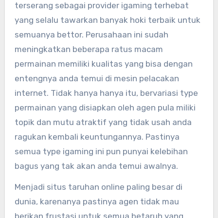
terserang sebagai provider igaming terhebat
yang selalu tawarkan banyak hoki terbaik untuk
semuanya bettor. Perusahaan ini sudah
meningkatkan beberapa ratus macam
permainan memiliki kualitas yang bisa dengan
entengnya anda temui di mesin pelacakan
internet. Tidak hanya hanya itu, bervariasi type
permainan yang disiapkan oleh agen pula miliki
topik dan mutu atraktif yang tidak usah anda
ragukan kembali keuntungannya. Pastinya
semua type igaming ini pun punyai kelebihan
bagus yang tak akan anda temui awalnya.
Menjadi situs taruhan online paling besar di
dunia, karenanya pastinya agen tidak mau
berikan frustasi untuk semua betaruh yang