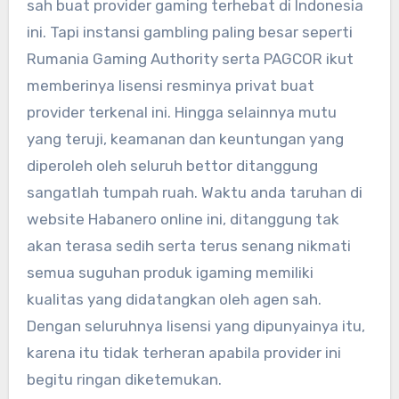
sah buat provider gaming terhebat di Indonesia
ini. Tapi instansi gambling paling besar seperti
Rumania Gaming Authority serta PAGCOR ikut
memberinya lisensi resminya privat buat
provider terkenal ini. Hingga selainnya mutu
yang teruji, keamanan dan keuntungan yang
diperoleh oleh seluruh bettor ditanggung
sangatlah tumpah ruah. Waktu anda taruhan di
website Habanero online ini, ditanggung tak
akan terasa sedih serta terus senang nikmati
semua suguhan produk igaming memiliki
kualitas yang didatangkan oleh agen sah.
Dengan seluruhnya lisensi yang dipunyainya itu,
karena itu tidak terheran apabila provider ini
begitu ringan diketemukan.