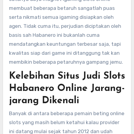
membuat beberapa betaruh sangatlah puas
serta nikmati semua igaming disiapkan oleh
agen. Tidak cuma itu, perjudian diciptakan oleh
basis sah Habanero ini bukanlah cuma
mendatangkan keuntungan terbesar saja, tapi
kwalitas siap dari game ini ditanggung tak kan
membikin beberapa petaruhnya gampang jemu.
Kelebihan Situs Judi Slots
Habanero Online Jarang-
jarang Dikenali
Banyak di antara beberapa pemain beting online
slots yang masih belum ketahui kalau provider
ini datang mulai sejak tahun 2012 dan udah