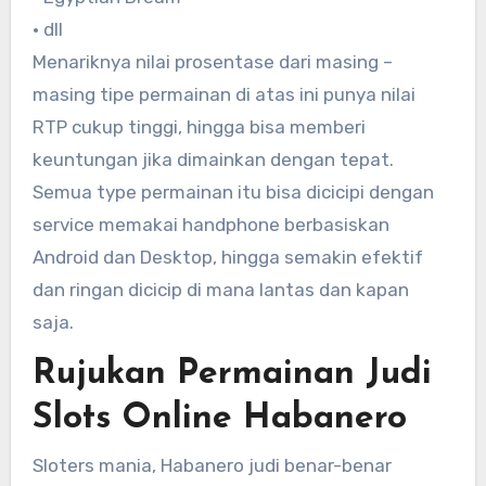
• dll
Menariknya nilai prosentase dari masing –
masing tipe permainan di atas ini punya nilai
RTP cukup tinggi, hingga bisa memberi
keuntungan jika dimainkan dengan tepat.
Semua type permainan itu bisa dicicipi dengan
service memakai handphone berbasiskan
Android dan Desktop, hingga semakin efektif
dan ringan dicicip di mana lantas dan kapan
saja.
Rujukan Permainan Judi
Slots Online Habanero
Sloters mania, Habanero judi benar-benar