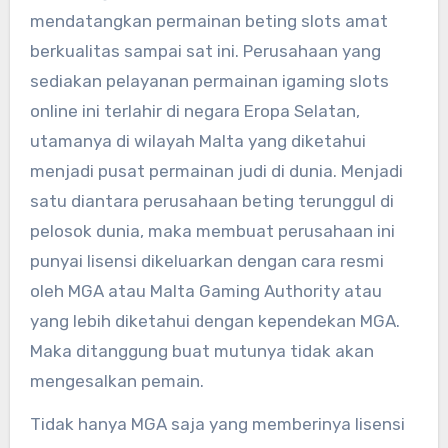
mendatangkan permainan beting slots amat
berkualitas sampai sat ini. Perusahaan yang
sediakan pelayanan permainan igaming slots
online ini terlahir di negara Eropa Selatan,
utamanya di wilayah Malta yang diketahui
menjadi pusat permainan judi di dunia. Menjadi
satu diantara perusahaan beting terunggul di
pelosok dunia, maka membuat perusahaan ini
punyai lisensi dikeluarkan dengan cara resmi
oleh MGA atau Malta Gaming Authority atau
yang lebih diketahui dengan kependekan MGA.
Maka ditanggung buat mutunya tidak akan
mengesalkan pemain.
Tidak hanya MGA saja yang memberinya lisensi