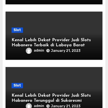
Slot
Kenal Lebih Dekat Provider Judi Slots
Habanero Terbaik di Laboya Barat
admin
January 21, 2023
Slot
Kenal Lebih Dekat Provider Judi Slots
Habanero Terunggul di Sukaresmi
admin
January 21, 2023