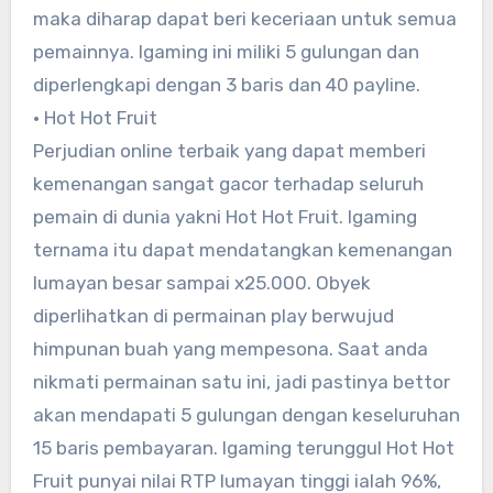
maka diharap dapat beri keceriaan untuk semua
pemainnya. Igaming ini miliki 5 gulungan dan
diperlengkapi dengan 3 baris dan 40 payline.
• Hot Hot Fruit
Perjudian online terbaik yang dapat memberi
kemenangan sangat gacor terhadap seluruh
pemain di dunia yakni Hot Hot Fruit. Igaming
ternama itu dapat mendatangkan kemenangan
lumayan besar sampai x25.000. Obyek
diperlihatkan di permainan play berwujud
himpunan buah yang mempesona. Saat anda
nikmati permainan satu ini, jadi pastinya bettor
akan mendapati 5 gulungan dengan keseluruhan
15 baris pembayaran. Igaming terunggul Hot Hot
Fruit punyai nilai RTP lumayan tinggi ialah 96%,