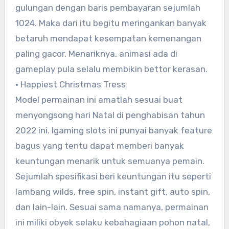
gulungan dengan baris pembayaran sejumlah
1024. Maka dari itu begitu meringankan banyak
betaruh mendapat kesempatan kemenangan
paling gacor. Menariknya, animasi ada di
gameplay pula selalu membikin bettor kerasan.
• Happiest Christmas Tress
Model permainan ini amatlah sesuai buat
menyongsong hari Natal di penghabisan tahun
2022 ini. Igaming slots ini punyai banyak feature
bagus yang tentu dapat memberi banyak
keuntungan menarik untuk semuanya pemain.
Sejumlah spesifikasi beri keuntungan itu seperti
lambang wilds, free spin, instant gift, auto spin,
dan lain-lain. Sesuai sama namanya, permainan
ini miliki obyek selaku kebahagiaan pohon natal,