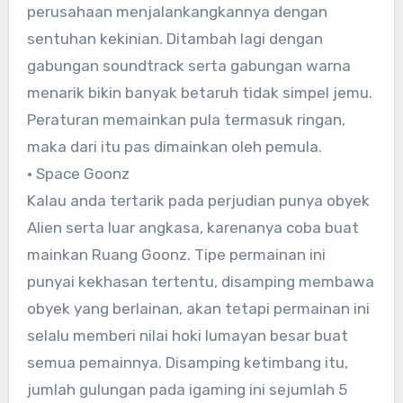
perusahaan menjalankangkannya dengan
sentuhan kekinian. Ditambah lagi dengan
gabungan soundtrack serta gabungan warna
menarik bikin banyak betaruh tidak simpel jemu.
Peraturan memainkan pula termasuk ringan,
maka dari itu pas dimainkan oleh pemula.
• Space Goonz
Kalau anda tertarik pada perjudian punya obyek
Alien serta luar angkasa, karenanya coba buat
mainkan Ruang Goonz. Tipe permainan ini
punyai kekhasan tertentu, disamping membawa
obyek yang berlainan, akan tetapi permainan ini
selalu memberi nilai hoki lumayan besar buat
semua pemainnya. Disamping ketimbang itu,
jumlah gulungan pada igaming ini sejumlah 5