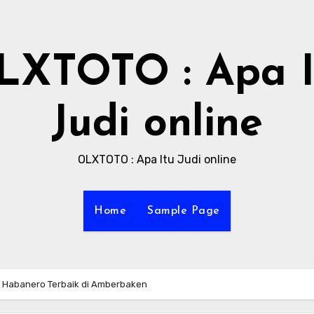
LXTOTO : Apa I
Judi online
OLXTOTO : Apa Itu Judi online
Home
Sample Page
s Habanero Terbaik di Amberbaken