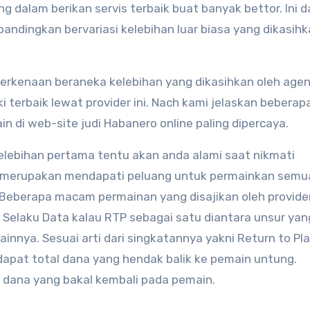
g dalam berikan servis terbaik buat banyak bettor. Ini 
ndingkan bervariasi kelebihan luar biasa yang dikasihk
erkenaan beraneka kelebihan yang dikasihkan oleh agen
 terbaik lewat provider ini. Nach kami jelaskan beberapa
in di web-site judi Habanero online paling dipercaya.
iKelebihan pertama tentu akan anda alami saat nikmati
ini merupakan mendapati peluang untuk permainkan sem
. Beberapa macam permainan yang disajikan oleh provider
 Selaku Data kalau RTP sebagai satu diantara unsur ya
nnya. Sesuai arti dari singkatannya yakni Return to Pl
pat total dana yang hendak balik ke pemain untung.
 dana yang bakal kembali pada pemain.