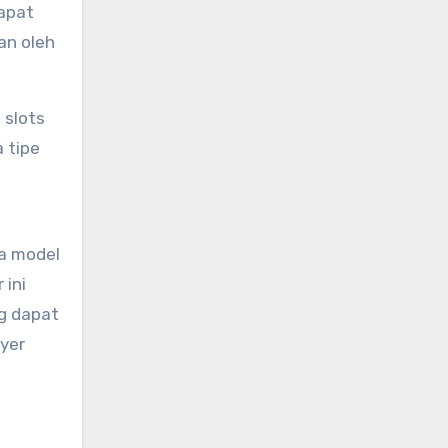
dapat
an oleh
 slots
 tipe
ua model
 ini
ng dapat
ayer