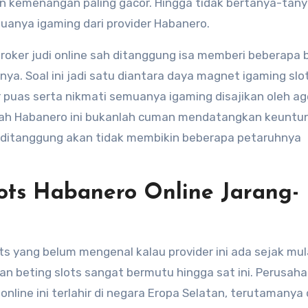
n kemenangan paling gacor. Hingga tidak bertanya-tan
uanya igaming dari provider Habanero.
 broker judi online sah ditanggung isa memberi beberapa
a. Soal ini jadi satu diantara daya magnet igaming slo
puas serta nikmati semuanya igaming disajikan oleh ag
is sah Habanero ini bukanlah cuman mendatangkan keunt
ini ditanggung akan tidak membikin beberapa petaruhnya
lots Habanero Online Jarang-
s yang belum mengenal kalau provider ini ada sejak mul
n beting slots sangat bermutu hingga sat ini. Perusah
nline ini terlahir di negara Eropa Selatan, terutamanya 