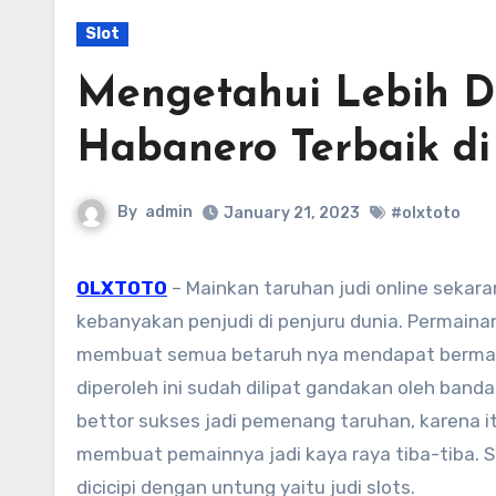
Slot
Mengetahui Lebih De
Habanero Terbaik d
By
admin
January 21, 2023
#olxtoto
OLXTOTO
– Mainkan taruhan judi online sekar
kebanyakan penjudi di penjuru dunia. Permaina
membuat semua betaruh nya mendapat bermac
diperoleh ini sudah dilipat gandakan oleh banda
bettor sukses jadi pemenang taruhan, karena 
membuat pemainnya jadi kaya raya tiba-tiba. S
dicicipi dengan untung yaitu judi slots.