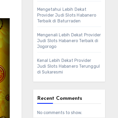
Mengetahui Lebih Dekat
Provider Judi Slots Habanero
Terbaik di Baturraden
Mengenali Lebih Dekat Provider
Judi Slots Habanero Terbaik di
Jogorogo
Kenal Lebih Dekat Provider
Judi Slots Habanero Terunggul
di Sukaresmi
Recent Comments
No comments to show.