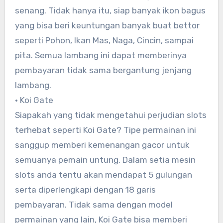
senang. Tidak hanya itu, siap banyak ikon bagus
yang bisa beri keuntungan banyak buat bettor
seperti Pohon, Ikan Mas, Naga, Cincin, sampai
pita. Semua lambang ini dapat memberinya
pembayaran tidak sama bergantung jenjang
lambang.
• Koi Gate
Siapakah yang tidak mengetahui perjudian slots
terhebat seperti Koi Gate? Tipe permainan ini
sanggup memberi kemenangan gacor untuk
semuanya pemain untung. Dalam setia mesin
slots anda tentu akan mendapat 5 gulungan
serta diperlengkapi dengan 18 garis
pembayaran. Tidak sama dengan model
permainan yang lain, Koi Gate bisa memberi