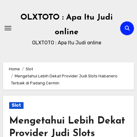
Skip
to
OLXTOTO : Apa Itu Judi
content
online
OLXTOTO : Apa Itu Judi online
Home
Slot
Mengetahui Lebih Dekat Provider Judi Slots Habanero
Terbaik di Padang Cermin
Slot
Mengetahui Lebih Dekat
Provider Judi Slots