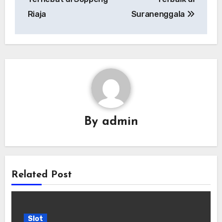
Riaja
Suranenggala
By
admin
Related Post
Slot