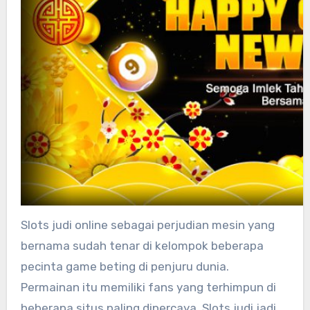
Slots judi online sebagai perjudian mesin yang
bernama sudah tenar di kelompok beberapa
pecinta game beting di penjuru dunia.
Permainan itu memiliki fans yang terhimpun di
beberapa situs paling dipercaya. Slots judi jadi