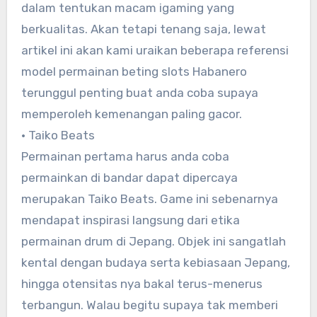
dalam tentukan macam igaming yang
berkualitas. Akan tetapi tenang saja, lewat
artikel ini akan kami uraikan beberapa referensi
model permainan beting slots Habanero
terunggul penting buat anda coba supaya
memperoleh kemenangan paling gacor.
• Taiko Beats
Permainan pertama harus anda coba
permainkan di bandar dapat dipercaya
merupakan Taiko Beats. Game ini sebenarnya
mendapat inspirasi langsung dari etika
permainan drum di Jepang. Objek ini sangatlah
kental dengan budaya serta kebiasaan Jepang,
hingga otensitas nya bakal terus-menerus
terbangun. Walau begitu supaya tak memberi