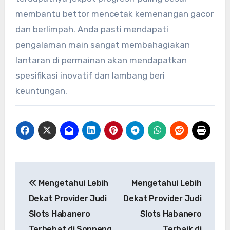
membantu bettor mencetak kemenangan gacor
dan berlimpah. Anda pasti mendapati
pengalaman main sangat membahagiakan
lantaran di permainan akan mendapatkan
spesifikasi inovatif dan lambang beri
keuntungan.
Post
Mengetahui Lebih
Mengetahui Lebih
navigation
Dekat Provider Judi
Dekat Provider Judi
Slots Habanero
Slots Habanero
Terhebat di Soppeng
Terbaik di