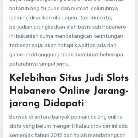
betaruh begitu puas dan nikmati seluruhnya
igaming disajikan oleh agen. Tak cuma itu,
perjudian ditingkatkan oleh basis sah Habanero
ini bukanlah cuma mendatangkan keuntungan
terbesar saja, akan tetapi kwalitas ada dari
game ini ditanggung tidak membuat beberapa
petaruhnya simpel jemu.
Kelebihan Situs Judi Slots
Habanero Online Jarang-
jarang Didapati
Banyak di antara banyak pemain beting online
slots yang belum mengerti kalau provider ini ada
semenjak tahun 2012 dan telah mendatangkan