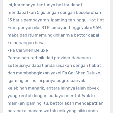
ini, karenanya tentunya bettor dapat
mendapatkan 5 gulungan dengan keseluruhan
15 baris pembayaran. Igaming terunggul Hot Hot
Fruit punyai nilai RTP lumayan tinggi yakni 96%,
maka dari itu memungkinkannya bettor gapai
kemenangan besar.
• Fa Cai Shen Deluxe
Permainan terbaik dari provider Habanero
seterusnya dapat anda rasakan dengan hebat
dan membahagiakan yakni Fa Cai Shen Deluxe.
Igaming online ini punya begitu banyak
kelebihan menarik, antara lainnya ialah obyek
yang kental dengan budaya oriental. Waktu
mainkan igaming itu, bettor akan mendapatkan
beraneka macam watak unik yang bikin anda