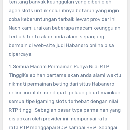
tentang banyak keunggulan yang diberi oleh
agen slots untuk seluruhnya betaruh yang ingin
coba keberuntungan terbaik lewat provider ini.
Nach kami uraikan beberapa macam keunggulan
terbaik tentu akan anda alami sepanjang
bermain di web-site judi Habanero online bisa
dipercaya.
1. Semua Macam Permainan Punya Nilai RTP
TinggiKelebihan pertama akan anda alami waktu
nikmati permainan beting dari situs Habanero
online ini ialah mendapati peluang buat mainkan
semua tipe igaming slots terhebat dengan nilai
RTP tinggi. Sebagian besar type permainan yang
disiapkan oleh provider ini mempunyai rata –
rata RTP menggapai 80% sampai 98%. Sebagai