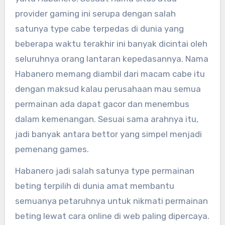
provider gaming ini serupa dengan salah
satunya type cabe terpedas di dunia yang
beberapa waktu terakhir ini banyak dicintai oleh
seluruhnya orang lantaran kepedasannya. Nama
Habanero memang diambil dari macam cabe itu
dengan maksud kalau perusahaan mau semua
permainan ada dapat gacor dan menembus
dalam kemenangan. Sesuai sama arahnya itu,
jadi banyak antara bettor yang simpel menjadi
pemenang games.
Habanero jadi salah satunya type permainan
beting terpilih di dunia amat membantu
semuanya petaruhnya untuk nikmati permainan
beting lewat cara online di web paling dipercaya.