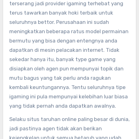
terserang jadi provider igaming terhebat yang
terus tawarkan banyak hoki terbaik untuk
seluruhnya bettor. Perusahaan ini sudah
meningkatkan beberapa ratus model permainan
bermutu yang bisa dengan entengnya anda
dapatkan di mesin pelacakan internet. Tidak
sekedar hanya itu, banyak type game yang
disiapkan oleh agen pun mempunyai topik dan
mutu bagus yang tak perlu anda ragukan
kembali keuntungannya. Tentu seluruhnya tipe
igaming ini pula mempunyai kelebihan luar biasa
yang tidak pernah anda dapatkan awalnya.
Selaku situs taruhan online paling besar di dunia,
jadi pastinya agen tidak akan berikan
kejengkelan untuk semua betaruh yang udah