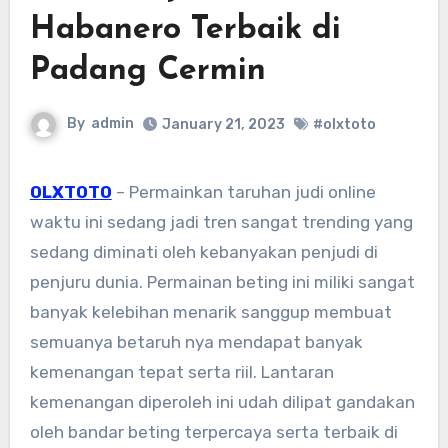
Habanero Terbaik di
Padang Cermin
By
admin
January 21, 2023
#olxtoto
OLXTOTO
– Permainkan taruhan judi online
waktu ini sedang jadi tren sangat trending yang
sedang diminati oleh kebanyakan penjudi di
penjuru dunia. Permainan beting ini miliki sangat
banyak kelebihan menarik sanggup membuat
semuanya betaruh nya mendapat banyak
kemenangan tepat serta riil. Lantaran
kemenangan diperoleh ini udah dilipat gandakan
oleh bandar beting terpercaya serta terbaik di