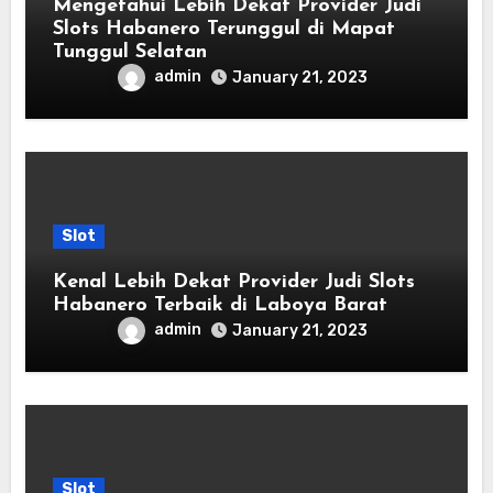
Mengetahui Lebih Dekat Provider Judi
Slots Habanero Terunggul di Mapat
Tunggul Selatan
admin
January 21, 2023
Slot
Kenal Lebih Dekat Provider Judi Slots
Habanero Terbaik di Laboya Barat
admin
January 21, 2023
Slot