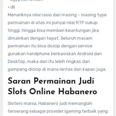
• dll
Menariknya nilai rasio dari masing – masing type
permainan di atas ini punyai nilai RTP cukup
tinggi, hingga bisa memberi keuntungan jika
dimainkan dengan tepat. Seluruh macam
permainan itu bisa dicicip dengan service
gunakan handphone berbasiskan Android dan
Desktop, maka dari itu lebih ringkas dan
gampang dicicip di mana lantas dan kapan juga.
Saran Permainan Judi
Slots Online Habanero
Sloters mania, Habanero judi memanglah
terserang sebagai provider igaming terbaik yang