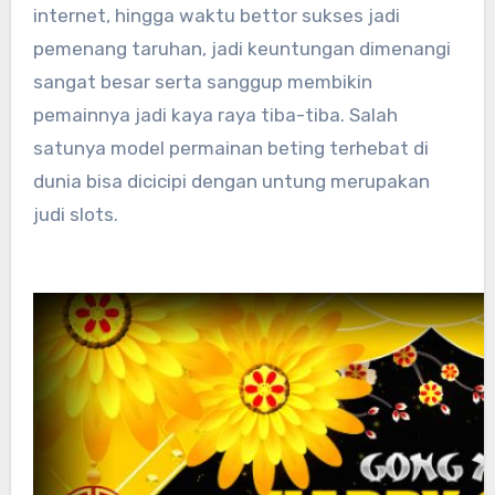
internet, hingga waktu bettor sukses jadi
pemenang taruhan, jadi keuntungan dimenangi
sangat besar serta sanggup membikin
pemainnya jadi kaya raya tiba-tiba. Salah
satunya model permainan beting terhebat di
dunia bisa dicicipi dengan untung merupakan
judi slots.