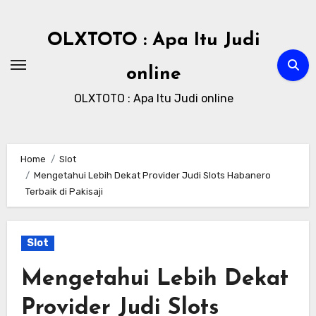
Skip
to
OLXTOTO : Apa Itu Judi
content
online
OLXTOTO : Apa Itu Judi online
Home
Slot
Mengetahui Lebih Dekat Provider Judi Slots Habanero
Terbaik di Pakisaji
Slot
Mengetahui Lebih Dekat
Provider Judi Slots