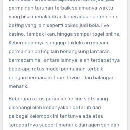
permainan taruhan terbaik selamanya waktu
yang bisa menaklukkan keberadaan permainan
beting yang lain seperti poker, judi bola, live
kasino, tembak ikan, hingga sampai togel online.
Keberadaannya sanggup taklukkan macam
permainan beting lain berlangsung lantaran
bermacam hal, antara lainnya ialah terdapatnya
beberapa ratus model permainan terbaik
dengan bermacam topik favorit dan halangan
menarik.
Beberapa ratus perjudian online slots yang
disenangi oleh kebanyakan betaruh dari
pelbagai kelompok ini tentunya ada atas
terdapatnya support menarik dari agen sah dan