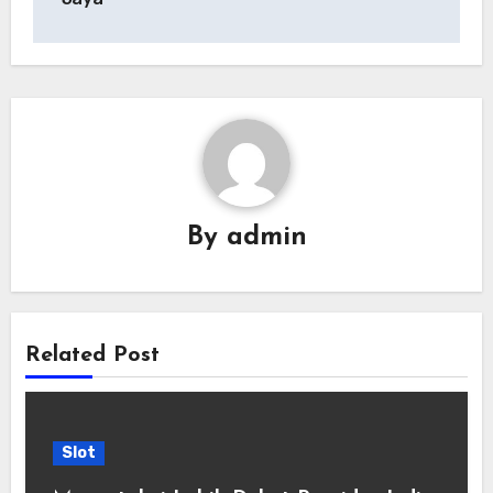
By
admin
Related Post
Slot