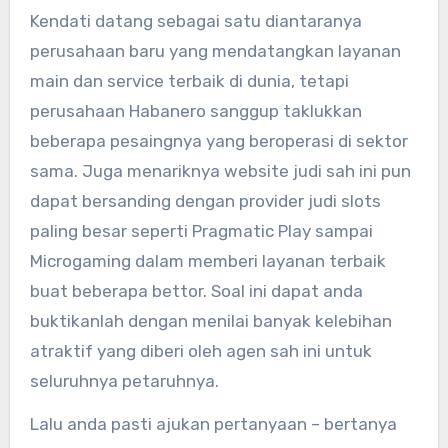
Kendati datang sebagai satu diantaranya
perusahaan baru yang mendatangkan layanan
main dan service terbaik di dunia, tetapi
perusahaan Habanero sanggup taklukkan
beberapa pesaingnya yang beroperasi di sektor
sama. Juga menariknya website judi sah ini pun
dapat bersanding dengan provider judi slots
paling besar seperti Pragmatic Play sampai
Microgaming dalam memberi layanan terbaik
buat beberapa bettor. Soal ini dapat anda
buktikanlah dengan menilai banyak kelebihan
atraktif yang diberi oleh agen sah ini untuk
seluruhnya petaruhnya.
Lalu anda pasti ajukan pertanyaan – bertanya