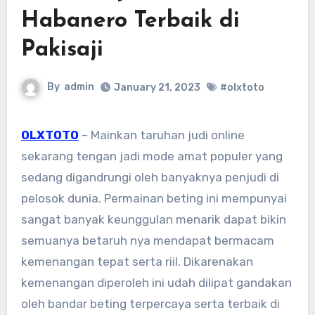
Habanero Terbaik di
Pakisaji
By
admin
January 21, 2023
#olxtoto
OLXTOTO
– Mainkan taruhan judi online
sekarang tengan jadi mode amat populer yang
sedang digandrungi oleh banyaknya penjudi di
pelosok dunia. Permainan beting ini mempunyai
sangat banyak keunggulan menarik dapat bikin
semuanya betaruh nya mendapat bermacam
kemenangan tepat serta riil. Dikarenakan
kemenangan diperoleh ini udah dilipat gandakan
oleh bandar beting terpercaya serta terbaik di