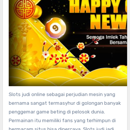
Slots judi online sebagai perjudian mesin yang
bernama sangat termasyhur di golongan banyak
penggemar game beting di pelosok dunia.
Permainan itu memiliki fans yang terhimpun di
bermacam situs bisa dipercaya. Slots judi jadi