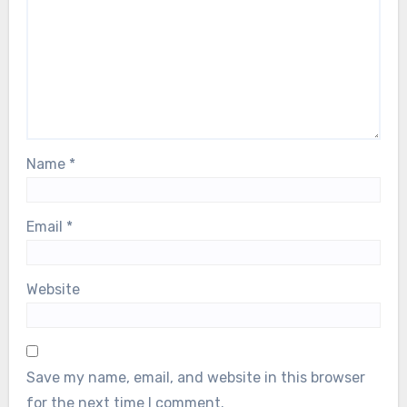
Name
*
Email
*
Website
Save my name, email, and website in this browser
for the next time I comment.