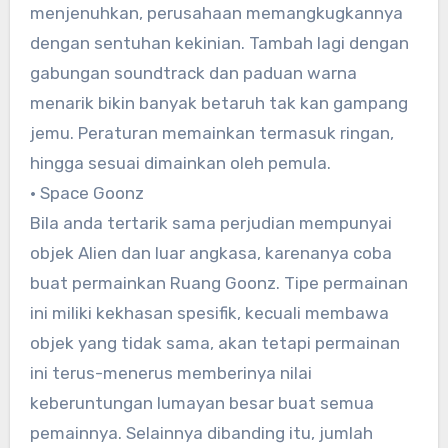
menjenuhkan, perusahaan memangkugkannya
dengan sentuhan kekinian. Tambah lagi dengan
gabungan soundtrack dan paduan warna
menarik bikin banyak betaruh tak kan gampang
jemu. Peraturan memainkan termasuk ringan,
hingga sesuai dimainkan oleh pemula.
• Space Goonz
Bila anda tertarik sama perjudian mempunyai
objek Alien dan luar angkasa, karenanya coba
buat permainkan Ruang Goonz. Tipe permainan
ini miliki kekhasan spesifik, kecuali membawa
objek yang tidak sama, akan tetapi permainan
ini terus-menerus memberinya nilai
keberuntungan lumayan besar buat semua
pemainnya. Selainnya dibanding itu, jumlah