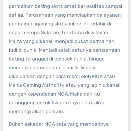
permainan beting slots amat berkualitas sampai
sat ini. Perusahaan yang menyiapkan pelayanan
permainan igaming slots online ini terlahir di
negara Eropa Selatan, terutama di wilayah
Malta yang dikenali menjadi pusat permainan
judi di dunia. Menjadi salah satunya perusahaan
beting terunggul di pelosok dunia, hingga
membikin perusahaan ini miliki lisensi
dikeluarkan dengan cara resmi oleh MGA atau
Malta Gaming Authority atau yang lebih dikenali
dengan kependekan MGA. Maka dari itu
ditanggung untuk kwalitetnya tidak akan
memengkalkan pemain.
Bukan sekedar MGA saja yang memberinya