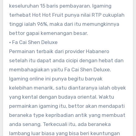
keseluruhan 15 baris pembayaran. Igaming
terhebat Hot Hot Fruit punya nilai RTP cukuplah
tinggi ialah 96%, maka dari itu memungkinnya
bettor gapai kemenangan besar.
• Fa Cai Shen Deluxe
Permainan terbaik dari provider Habanero
setelah itu dapat anda cicipi dengan hebat dan
membahagiakan yaitu Fa Cai Shen Deluxe.
Igaming online ini punya begitu banyak
kelebihan menarik, satu diantaranya ialah obyek
yang kental dengan budaya oriental. Waktu
permainkan igaming itu, bettor akan mendapati
beraneka type kepribadian antik yang membuat
anda senang. Terkecuali itu, ada beraneka
lambang luar biasa yang bisa beri keuntungan