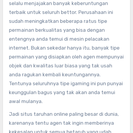
selalu menjajakan banyak keberuntungan
terbaik untuk seluruh bettor. Perusahaan ini
sudah meningkatkan beberapa ratus tipe
permainan berkualitas yang bisa dengan
entengnya anda temui di mesin pelacakan
internet. Bukan sekedar hanya itu, banyak tipe
permainan yang disiapkan oleh agen mempunyai
objek dan kwalitas luar biasa yang tak usah
anda ragukan kembali keuntungannya.
Tentunya seluruhnya tipe igaming ini pun punyai
keunggulan bagus yang tak akan anda temui
awal mulanya.
Jadi situs taruhan online paling besar di dunia,
karenanya tentu agen tak ingin memberinya
kekesalan untuk semua betaruh yang udah