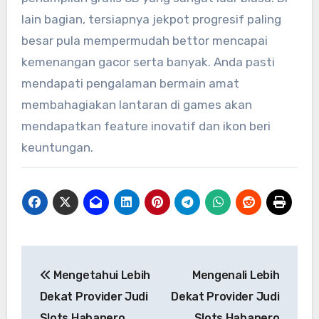
lain bagian, tersiapnya jekpot progresif paling
besar pula mempermudah bettor mencapai
kemenangan gacor serta banyak. Anda pasti
mendapati pengalaman bermain amat
membahagiakan lantaran di games akan
mendapatkan feature inovatif dan ikon beri
keuntungan.
Post
Mengetahui Lebih
Mengenali Lebih
navigation
Dekat Provider Judi
Dekat Provider Judi
Slots Habanero
Slots Habanero