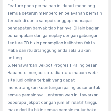
Feature pada permainan ini dapat menolong
semua betaruh memperoleh pelayanan bermain
terbaik di dunia sampai sanggup mencapai
pendapatan banyak tiap harinya. Di lain bagian
penampakan dari gameplay dengan gabungan
feature 3D bikin penampilan kelihatan fakta.
Maka dari itu ditanggung anda selalu akan
untung.
3. Menawarkan Jekpot Progresif Paling besar
Habanero menjadi satu diantara macam web-
site judi online terbaik yang dapat
mendatangkan keuntungan paling besar untuk
semua pemainnya. Lantaran web ini tawarkan
beberapa jekpot dengan jumlah relatif tinggi,
maka dari itu bikin semua pemain mujur bakal