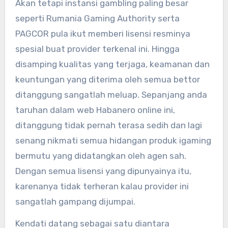
Akan tetapi instansi gambling paling besar
seperti Rumania Gaming Authority serta
PAGCOR pula ikut memberi lisensi resminya
spesial buat provider terkenal ini. Hingga
disamping kualitas yang terjaga, keamanan dan
keuntungan yang diterima oleh semua bettor
ditanggung sangatlah meluap. Sepanjang anda
taruhan dalam web Habanero online ini,
ditanggung tidak pernah terasa sedih dan lagi
senang nikmati semua hidangan produk igaming
bermutu yang didatangkan oleh agen sah.
Dengan semua lisensi yang dipunyainya itu,
karenanya tidak terheran kalau provider ini
sangatlah gampang dijumpai.
Kendati datang sebagai satu diantara