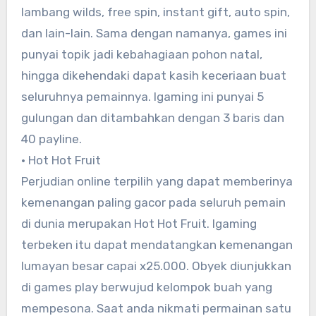
lambang wilds, free spin, instant gift, auto spin,
dan lain-lain. Sama dengan namanya, games ini
punyai topik jadi kebahagiaan pohon natal,
hingga dikehendaki dapat kasih keceriaan buat
seluruhnya pemainnya. Igaming ini punyai 5
gulungan dan ditambahkan dengan 3 baris dan
40 payline.
• Hot Hot Fruit
Perjudian online terpilih yang dapat memberinya
kemenangan paling gacor pada seluruh pemain
di dunia merupakan Hot Hot Fruit. Igaming
terbeken itu dapat mendatangkan kemenangan
lumayan besar capai x25.000. Obyek diunjukkan
di games play berwujud kelompok buah yang
mempesona. Saat anda nikmati permainan satu