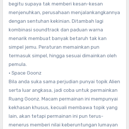
begitu supaya tak memberi kesan-kesan
menjenuhkan, perusahaan menjalankangkannya
dengan sentuhan kekinian. Ditambah lagi
kombinasi soundtrack dan paduan warna
menarik membuat banyak betaruh tak kan
simpel jemu. Peraturan memainkan pun
termasuk simpel, hingga sesuai dimainkan oleh
pemula.
• Space Goonz
Bila anda suka sama perjudian punyai topik Alien
serta luar angkasa, jadi coba untuk permainkan
Ruang Goonz. Macam permainan ini mempunyai
kekhasan khusus, kecuali membawa topik yang
lain, akan tetapi permainan ini pun terus-
menerus memberi nilai keberuntungan lumayan