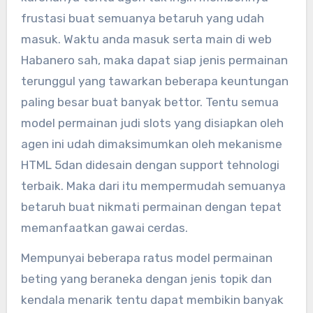
frustasi buat semuanya betaruh yang udah
masuk. Waktu anda masuk serta main di web
Habanero sah, maka dapat siap jenis permainan
terunggul yang tawarkan beberapa keuntungan
paling besar buat banyak bettor. Tentu semua
model permainan judi slots yang disiapkan oleh
agen ini udah dimaksimumkan oleh mekanisme
HTML 5dan didesain dengan support tehnologi
terbaik. Maka dari itu mempermudah semuanya
betaruh buat nikmati permainan dengan tepat
memanfaatkan gawai cerdas.
Mempunyai beberapa ratus model permainan
beting yang beraneka dengan jenis topik dan
kendala menarik tentu dapat membikin banyak