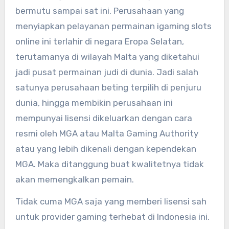
bermutu sampai sat ini. Perusahaan yang
menyiapkan pelayanan permainan igaming slots
online ini terlahir di negara Eropa Selatan,
terutamanya di wilayah Malta yang diketahui
jadi pusat permainan judi di dunia. Jadi salah
satunya perusahaan beting terpilih di penjuru
dunia, hingga membikin perusahaan ini
mempunyai lisensi dikeluarkan dengan cara
resmi oleh MGA atau Malta Gaming Authority
atau yang lebih dikenali dengan kependekan
MGA. Maka ditanggung buat kwalitetnya tidak
akan memengkalkan pemain.
Tidak cuma MGA saja yang memberi lisensi sah
untuk provider gaming terhebat di Indonesia ini.