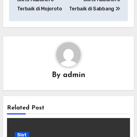
Terbaik di Mojoroto
Terbaik di Sabbang
By
admin
Related Post
Slot