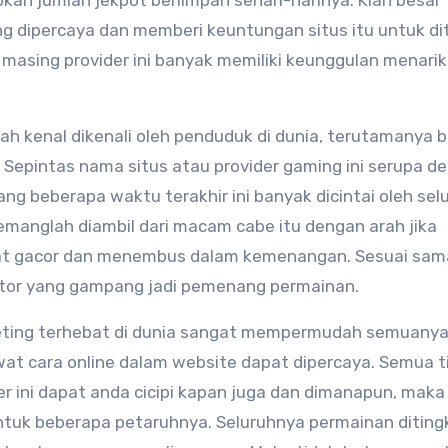
an jumlah jekpot berlimpah sehari-harinya. Kian besar
ing dipercaya dan memberi keuntungan situs itu untuk dit
masing provider ini banyak memiliki keunggulan menarik
lah kenal dikenali oleh penduduk di dunia, terutamanya 
 Sepintas nama situs atau provider gaming ini serupa d
g beberapa waktu terakhir ini banyak dicintai oleh sel
anglah diambil dari macam cabe itu dengan arah jika
at gacor dan menembus dalam kemenangan. Sesuai sam
ettor yang gampang jadi pemenang permainan.
beting terhebat di dunia sangat mempermudah semuany
at cara online dalam website dapat dipercaya. Semua t
 ini dapat anda cicipi kapan juga dan dimanapun, maka d
tuk beberapa petaruhnya. Seluruhnya permainan diting