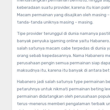
mendatangkan permainan bermutu, hingga siapk
keberadaan suatu provider, karena itu kian pal
Macam permainan yang disajikan oleh masing – 
tanda-tanda uniknya masing – masing.
Tipe provider terunggul di dunia namanya pasti
banyak penyuka igaming online yaitu Habanero.
salah satunya macam cabe terpedas di dunia yan
orang sebab kepedasannya. Nama Habanero mem
perusahaan pengin semua permainan siap dap
maksudnya itu, karena itu banyak di antara b
Habanero jadi salah satunya type permainan 
petaruhnya untuk nikmati permainan beting lew
permainan didatangkan oleh perusahaan populer
terus-menerus memberi pengalaman terbaik un