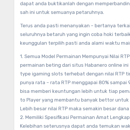
dapat anda buktikanlah dengan memperbanding
sah ini untuk semuanya petaruhnya.
Terus anda pasti menanyakan – bertanya terkai
seluruhnya betaruh yang ingin coba hoki terbaik
keunggulan terpilih pasti anda alami waktu main
1. Semua Model Permainan Mempunyai Nilai RTP
permainan beting dari situs Habanero online 
type igaming slots terhebat dengan nilai RTP ti
punya rata – rata RTP menggapai 80% sampai 9
bisa memberi keuntungan lebih untuk tiap pema
to Player yang membantu banyak bettor untuk
Lebih besar nilai RTP maka semakin besar dana
2. Memiliki Spesifikasi Permainan Amat Lengkap
Kelebihan seterusnya dapat anda temukan wakt