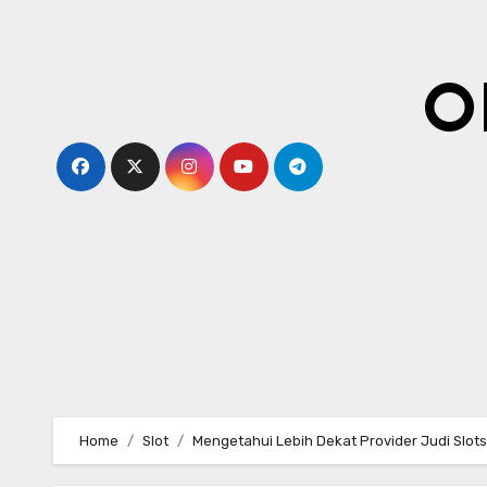
Skip
to
content
O
Home
Slot
Mengetahui Lebih Dekat Provider Judi Slots