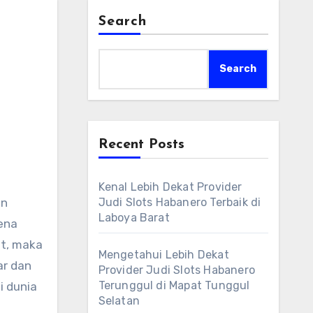
Search
Search
Recent Posts
Kenal Lebih Dekat Provider
an
Judi Slots Habanero Terbaik di
Laboya Barat
ena
et, maka
Mengetahui Lebih Dekat
ar dan
Provider Judi Slots Habanero
Terunggul di Mapat Tunggul
i dunia
Selatan