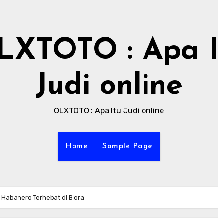
LXTOTO : Apa I
Judi online
OLXTOTO : Apa Itu Judi online
Home
Sample Page
 Habanero Terhebat di Blora