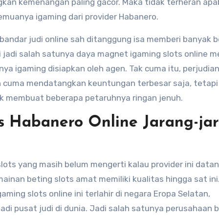
gkan kemenangan paling gacor. Maka tidak terheran apab
muanya igaming dari provider Habanero.
eh bandar judi online sah ditanggung isa memberi banyak 
ni jadi salah satunya daya magnet igaming slots online
ya igaming disiapkan oleh agen. Tak cuma itu, perjudia
ah cuma mendatangkan keuntungan terbesar saja, tetapi
idak membuat beberapa petaruhnya ringan jenuh.
ots Habanero Online Jarang-ja
lots yang masih belum mengerti kalau provider ini datan
nan beting slots amat memiliki kualitas hingga sat ini
ing slots online ini terlahir di negara Eropa Selatan,
di pusat judi di dunia. Jadi salah satunya perusahaan 