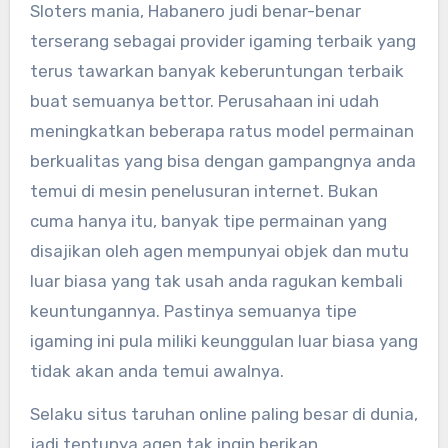
Sloters mania, Habanero judi benar-benar
terserang sebagai provider igaming terbaik yang
terus tawarkan banyak keberuntungan terbaik
buat semuanya bettor. Perusahaan ini udah
meningkatkan beberapa ratus model permainan
berkualitas yang bisa dengan gampangnya anda
temui di mesin penelusuran internet. Bukan
cuma hanya itu, banyak tipe permainan yang
disajikan oleh agen mempunyai objek dan mutu
luar biasa yang tak usah anda ragukan kembali
keuntungannya. Pastinya semuanya tipe
igaming ini pula miliki keunggulan luar biasa yang
tidak akan anda temui awalnya.
Selaku situs taruhan online paling besar di dunia,
jadi tentunya agen tak ingin berikan