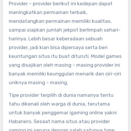
Provider – provider berikut ini kedepan dapat
meningkatkan permainan terbaik,
mendatangkan permainan memiliki kualitas,
sampai siapkan jumlah jekpot berlimpah sehari-
harinya. Lebih besar keberadaan sebuah
provider, jadi kian bisa dipercaya serta beri
keuntungan situs itu buat dituruti. Model games
yang disajikan oleh masing – masing provider ini
banyak memiliki keunggulan menarik dan ciri-ciri
uniknya masing – masing.
Tipe provider terpilih di dunia namanya tentu
tahu dikenali oleh warga di dunia, terutama
untuk banyak penggemar igaming online yakni
Habanero. Sesaat nama situs atau provider
gaming ini serupa dengan salah satunya type