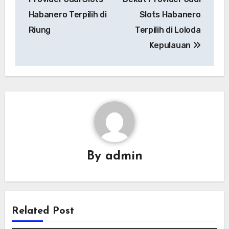
Habanero Terpilih di
Slots Habanero
Riung
Terpilih di Loloda
Kepulauan
By
admin
Related Post