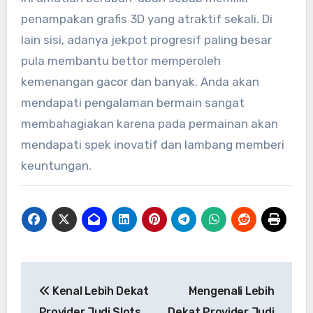
penampakan grafis 3D yang atraktif sekali. Di
lain sisi, adanya jekpot progresif paling besar
pula membantu bettor memperoleh
kemenangan gacor dan banyak. Anda akan
mendapati pengalaman bermain sangat
membahagiakan karena pada permainan akan
mendapati spek inovatif dan lambang memberi
keuntungan.
Post
Kenal Lebih Dekat
Mengenali Lebih
navigation
Provider Judi Slots
Dekat Provider Judi