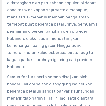
didatangkan oleh perusahaan populer ini dapat
anda rasakan kapan saja serta dimanapun,
maka terus-menerus memberi pengalaman
terhebat buat beberapa petaruhnya. Semuanya
permainan diperkembangkan oleh provider
Habanero diakui dapat mendatangkan
kemenangan paling gacor. Hingga tidak
terheran-heran kalau beberapa bettor begitu
kagum pada seluruhnya igaming dari provider
Habanero.
Semua feature serta sarana disajikan oleh
bandar judi online sah ditanggung isa berikan
beberapa betaruh sangat banyak keuntungan
menarik tiap harinya. Hal ini jadi satu diantara
daya magnet igaming slots online membikin