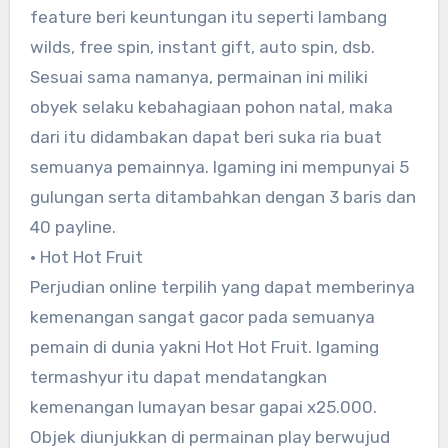
feature beri keuntungan itu seperti lambang
wilds, free spin, instant gift, auto spin, dsb.
Sesuai sama namanya, permainan ini miliki
obyek selaku kebahagiaan pohon natal, maka
dari itu didambakan dapat beri suka ria buat
semuanya pemainnya. Igaming ini mempunyai 5
gulungan serta ditambahkan dengan 3 baris dan
40 payline.
• Hot Hot Fruit
Perjudian online terpilih yang dapat memberinya
kemenangan sangat gacor pada semuanya
pemain di dunia yakni Hot Hot Fruit. Igaming
termashyur itu dapat mendatangkan
kemenangan lumayan besar gapai x25.000.
Objek diunjukkan di permainan play berwujud