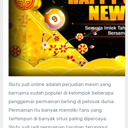
Slots judi online adalah perjudian mesin yang
bernama sudah populer di kelompok beberapa
penggemar permainan beting di pelosok dunia.
Permainan itu banyak memiliki fans yang
terhimpun di banyak situs paling dipercaya.
Slots judi jadi permainan taruhan terunggul