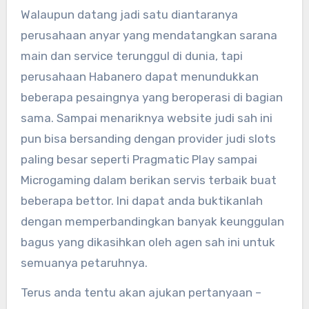
Walaupun datang jadi satu diantaranya
perusahaan anyar yang mendatangkan sarana
main dan service terunggul di dunia, tapi
perusahaan Habanero dapat menundukkan
beberapa pesaingnya yang beroperasi di bagian
sama. Sampai menariknya website judi sah ini
pun bisa bersanding dengan provider judi slots
paling besar seperti Pragmatic Play sampai
Microgaming dalam berikan servis terbaik buat
beberapa bettor. Ini dapat anda buktikanlah
dengan memperbandingkan banyak keunggulan
bagus yang dikasihkan oleh agen sah ini untuk
semuanya petaruhnya.
Terus anda tentu akan ajukan pertanyaan –