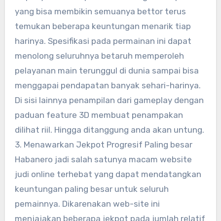
yang bisa membikin semuanya bettor terus
temukan beberapa keuntungan menarik tiap
harinya. Spesifikasi pada permainan ini dapat
menolong seluruhnya betaruh memperoleh
pelayanan main terunggul di dunia sampai bisa
menggapai pendapatan banyak sehari-harinya.
Di sisi lainnya penampilan dari gameplay dengan
paduan feature 3D membuat penampakan
dilihat riil. Hingga ditanggung anda akan untung.
3. Menawarkan Jekpot Progresif Paling besar
Habanero jadi salah satunya macam website
judi online terhebat yang dapat mendatangkan
keuntungan paling besar untuk seluruh
pemainnya. Dikarenakan web-site ini
menjajakan beberapa jekpot pada jumlah relatif