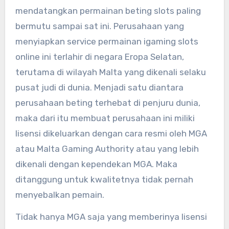
mendatangkan permainan beting slots paling
bermutu sampai sat ini. Perusahaan yang
menyiapkan service permainan igaming slots
online ini terlahir di negara Eropa Selatan,
terutama di wilayah Malta yang dikenali selaku
pusat judi di dunia. Menjadi satu diantara
perusahaan beting terhebat di penjuru dunia,
maka dari itu membuat perusahaan ini miliki
lisensi dikeluarkan dengan cara resmi oleh MGA
atau Malta Gaming Authority atau yang lebih
dikenali dengan kependekan MGA. Maka
ditanggung untuk kwalitetnya tidak pernah
menyebalkan pemain.
Tidak hanya MGA saja yang memberinya lisensi