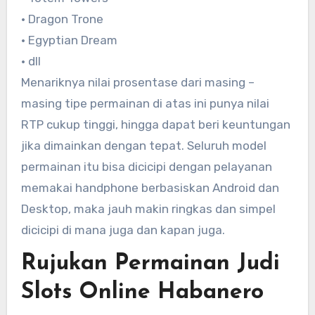
• Dragon Trone
• Egyptian Dream
• dll
Menariknya nilai prosentase dari masing –
masing tipe permainan di atas ini punya nilai
RTP cukup tinggi, hingga dapat beri keuntungan
jika dimainkan dengan tepat. Seluruh model
permainan itu bisa dicicipi dengan pelayanan
memakai handphone berbasiskan Android dan
Desktop, maka jauh makin ringkas dan simpel
dicicipi di mana juga dan kapan juga.
Rujukan Permainan Judi
Slots Online Habanero