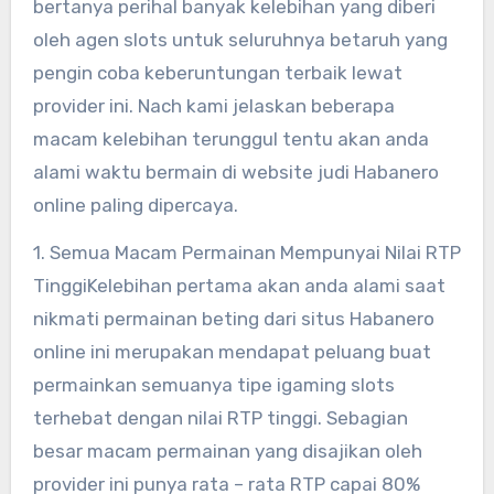
bertanya perihal banyak kelebihan yang diberi
oleh agen slots untuk seluruhnya betaruh yang
pengin coba keberuntungan terbaik lewat
provider ini. Nach kami jelaskan beberapa
macam kelebihan terunggul tentu akan anda
alami waktu bermain di website judi Habanero
online paling dipercaya.
1. Semua Macam Permainan Mempunyai Nilai RTP
TinggiKelebihan pertama akan anda alami saat
nikmati permainan beting dari situs Habanero
online ini merupakan mendapat peluang buat
permainkan semuanya tipe igaming slots
terhebat dengan nilai RTP tinggi. Sebagian
besar macam permainan yang disajikan oleh
provider ini punya rata – rata RTP capai 80%