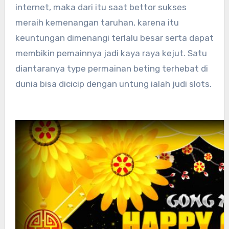
internet, maka dari itu saat bettor sukses
meraih kemenangan taruhan, karena itu
keuntungan dimenangi terlalu besar serta dapat
membikin pemainnya jadi kaya raya kejut. Satu
diantaranya type permainan beting terhebat di
dunia bisa dicicip dengan untung ialah judi slots.