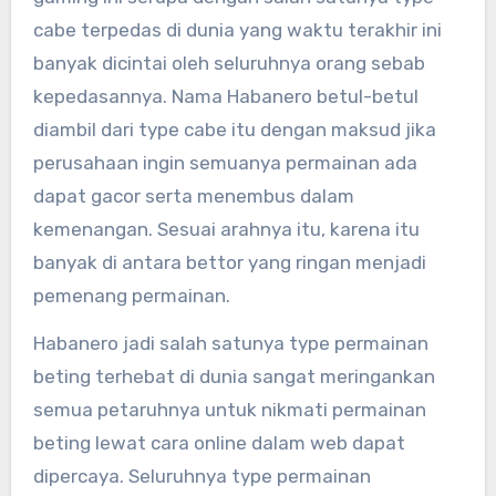
cabe terpedas di dunia yang waktu terakhir ini
banyak dicintai oleh seluruhnya orang sebab
kepedasannya. Nama Habanero betul-betul
diambil dari type cabe itu dengan maksud jika
perusahaan ingin semuanya permainan ada
dapat gacor serta menembus dalam
kemenangan. Sesuai arahnya itu, karena itu
banyak di antara bettor yang ringan menjadi
pemenang permainan.
Habanero jadi salah satunya type permainan
beting terhebat di dunia sangat meringankan
semua petaruhnya untuk nikmati permainan
beting lewat cara online dalam web dapat
dipercaya. Seluruhnya type permainan