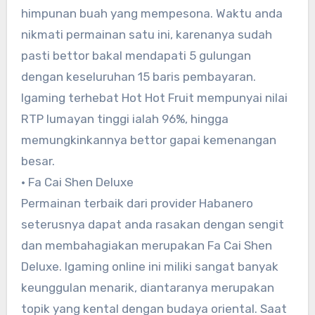
himpunan buah yang mempesona. Waktu anda
nikmati permainan satu ini, karenanya sudah
pasti bettor bakal mendapati 5 gulungan
dengan keseluruhan 15 baris pembayaran.
Igaming terhebat Hot Hot Fruit mempunyai nilai
RTP lumayan tinggi ialah 96%, hingga
memungkinkannya bettor gapai kemenangan
besar.
• Fa Cai Shen Deluxe
Permainan terbaik dari provider Habanero
seterusnya dapat anda rasakan dengan sengit
dan membahagiakan merupakan Fa Cai Shen
Deluxe. Igaming online ini miliki sangat banyak
keunggulan menarik, diantaranya merupakan
topik yang kental dengan budaya oriental. Saat