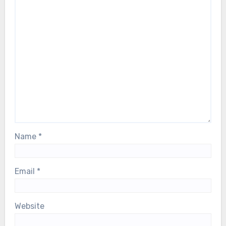
Name
*
Email
*
Website