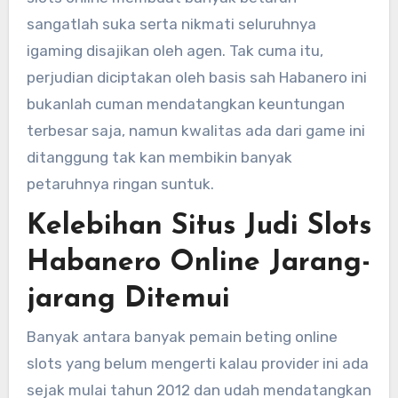
sangatlah suka serta nikmati seluruhnya
igaming disajikan oleh agen. Tak cuma itu,
perjudian diciptakan oleh basis sah Habanero ini
bukanlah cuman mendatangkan keuntungan
terbesar saja, namun kwalitas ada dari game ini
ditanggung tak kan membikin banyak
petaruhnya ringan suntuk.
Kelebihan Situs Judi Slots
Habanero Online Jarang-
jarang Ditemui
Banyak antara banyak pemain beting online
slots yang belum mengerti kalau provider ini ada
sejak mulai tahun 2012 dan udah mendatangkan