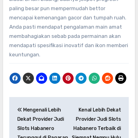
paling besar pun mempermudah bettor
mencapai kemenangan gacor dan tumpah ruah.
Anda pasti mendapat pengalaman main amat
membahagiakan sebab pada permainan akan
mendapati spesifikasi inovatif dan ikon memberi
keuntungan.
Post
Mengenali Lebih
Kenal Lebih Dekat
navigation
Dekat Provider Judi
Provider Judi Slots
Slots Habanero
Habanero Terbaik di
Terunggul di Pagaran
Siempat Nempu Hulu