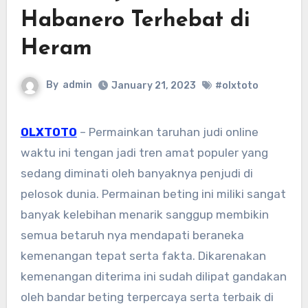
Habanero Terhebat di
Heram
By
admin
January 21, 2023
#olxtoto
OLXTOTO
– Permainkan taruhan judi online
waktu ini tengan jadi tren amat populer yang
sedang diminati oleh banyaknya penjudi di
pelosok dunia. Permainan beting ini miliki sangat
banyak kelebihan menarik sanggup membikin
semua betaruh nya mendapati beraneka
kemenangan tepat serta fakta. Dikarenakan
kemenangan diterima ini sudah dilipat gandakan
oleh bandar beting terpercaya serta terbaik di