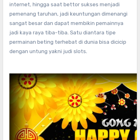
internet, hingga saat bettor sukses menjadi
pemenang taruhan, jadi keuntungan dimenangi
sangat besar dan dapat membikin pemainnya
jadi kaya raya tiba-tiba. Satu diantara tipe
permainan beting terhebat di dunia bisa dicicip
dengan untung yakni judi slots.