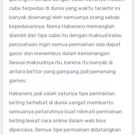
cabe terpedas di dunia yang waktu terakhir ini
banyak disenangi oleh semuanya orang sebab
kepedasannya. Nama Habanero memanglah
diambil dari tipe cabe itu dengan maksud kalau
perusahaan ingin semua permainan ada dapat
gacor dan menembus dalam kemenangan.
Sesuai maksudnya itu, karena itu banyak di
antara bettor yang gampang jadi pemenang
games.
Habanero jadi salah satunya tipe permainan
beting terhebat di dunia sangat membantu
semuanya petaruhnya buat nikmati permainan
beting lewat cara online dalam web bisa
dipercaya. Semua tipe permainan didatangkan