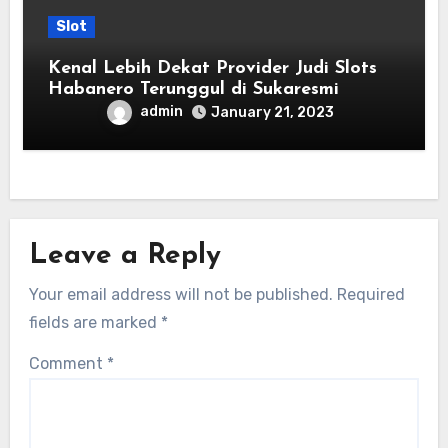
Slot
Kenal Lebih Dekat Provider Judi Slots
Habanero Terunggul di Sukaresmi
admin
January 21, 2023
Leave a Reply
Your email address will not be published.
Required
fields are marked
*
Comment
*