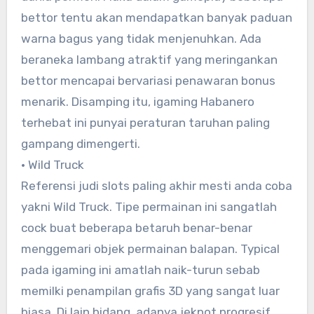
bettor tentu akan mendapatkan banyak paduan
warna bagus yang tidak menjenuhkan. Ada
beraneka lambang atraktif yang meringankan
bettor mencapai bervariasi penawaran bonus
menarik. Disamping itu, igaming Habanero
terhebat ini punyai peraturan taruhan paling
gampang dimengerti.
• Wild Truck
Referensi judi slots paling akhir mesti anda coba
yakni Wild Truck. Tipe permainan ini sangatlah
cock buat beberapa betaruh benar-benar
menggemari objek permainan balapan. Typical
pada igaming ini amatlah naik-turun sebab
memilki penampilan grafis 3D yang sangat luar
biasa. Di lain bidang, adanya jekpot progresif