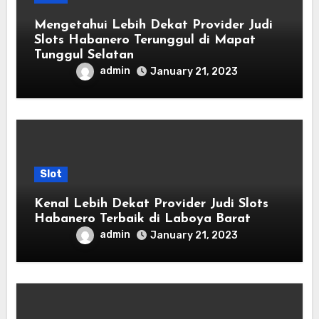
Mengetahui Lebih Dekat Provider Judi
Slots Habanero Terunggul di Mapat
Tunggul Selatan
admin
January 21, 2023
Slot
Kenal Lebih Dekat Provider Judi Slots
Habanero Terbaik di Laboya Barat
admin
January 21, 2023