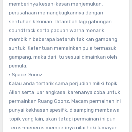
memberinya kesan-kesan menjemukan,
perusahaan memangkugkannya dengan
sentuhan kekinian. Ditambah lagi gabungan
soundtrack serta paduan warna menarik
membikin beberapa betaruh tak kan gampang
suntuk. Ketentuan memainkan pula termasuk
gampang, maka dari itu sesuai dimainkan oleh
pemula.
• Space Goonz
Kalau anda tertarik sama perjudian miliki topik
Alien serta luar angkasa, karenanya coba untuk
permainkan Ruang Goonz. Macam permainan ini
punyai kekhasan spesifik, disamping membawa
topik yang lain, akan tetapi permainan ini pun
terus-menerus memberinya nilai hoki lumayan