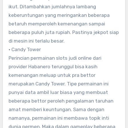
ikut. Ditambahkan jumlahnya lambang
keberuntungan yang meringankan beberapa
betaruh memperoleh kemenangan sampai
beberapa puluh juta rupiah. Pastinya jekpot siap
di mesin ini terlalu besar.
• Candy Tower
Perincian permainan slots judi online dari
provider Habanero terunggul bisa kasih
kemenangan meluap untuk pra bettor
merupakan Candy Tower. Tipe permainan ini
punyai data ambil luar biasa yang membuat
beberapa bettor peroleh pengalaman taruhan
amat memberi keuntungan. Sama dengan
namanya, permainan ini membawa topik inti
dunia permen. Maka dalam gameplay beberapa