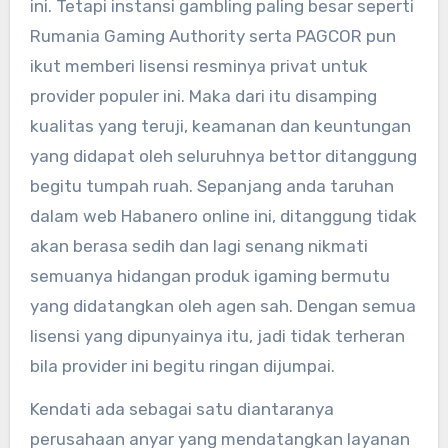
ini. Tetapi instansi gambling paling besar seperti
Rumania Gaming Authority serta PAGCOR pun
ikut memberi lisensi resminya privat untuk
provider populer ini. Maka dari itu disamping
kualitas yang teruji, keamanan dan keuntungan
yang didapat oleh seluruhnya bettor ditanggung
begitu tumpah ruah. Sepanjang anda taruhan
dalam web Habanero online ini, ditanggung tidak
akan berasa sedih dan lagi senang nikmati
semuanya hidangan produk igaming bermutu
yang didatangkan oleh agen sah. Dengan semua
lisensi yang dipunyainya itu, jadi tidak terheran
bila provider ini begitu ringan dijumpai.
Kendati ada sebagai satu diantaranya
perusahaan anyar yang mendatangkan layanan