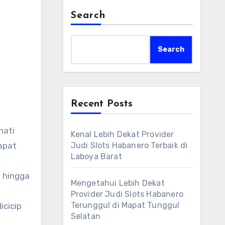
Search
Search
Recent Posts
nati
Kenal Lebih Dekat Provider
apat
Judi Slots Habanero Terbaik di
Laboya Barat
, hingga
Mengetahui Lebih Dekat
Provider Judi Slots Habanero
Terunggul di Mapat Tunggul
icicip
Selatan