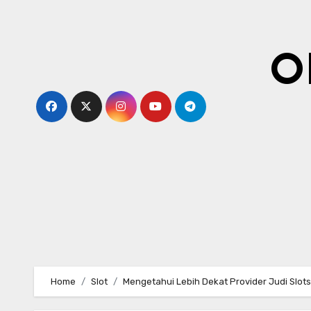
Skip
to
content
O
Home
Slot
Mengetahui Lebih Dekat Provider Judi Slot