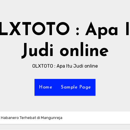
LXTOTO : Apa I
Judi online
OLXTOTO : Apa Itu Judi online
Home
Sample Page
s Habanero Terhebat di Mangunreja