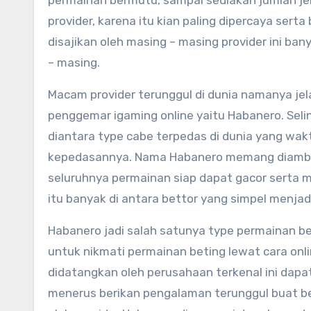
permainan bermutu, sampai sediakan jumlah je
provider, karena itu kian paling dipercaya sert
disajikan oleh masing – masing provider ini ba
– masing.
Macam provider terunggul di dunia namanya jel
penggemar igaming online yaitu Habanero. Seli
diantara type cabe terpedas di dunia yang waktu
kepedasannya. Nama Habanero memang diambil
seluruhnya permainan siap dapat gacor serta
itu banyak di antara bettor yang simpel menj
Habanero jadi salah satunya type permainan b
untuk nikmati permainan beting lewat cara on
didatangkan oleh perusahaan terkenal ini dapa
menerus berikan pengalaman terunggul buat 