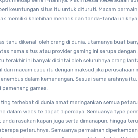
kpot meluap sehari-harinya. Makin besar keberadaan su
a beri keuntungan situs itu untuk dituruti. Macam permai
nyak memiliki kelebihan menarik dan tanda-tanda unikny
as tahu dikenali oleh orang di dunia, utamanya buat ban
ntas nama situs atau provider gaming ini serupa dengan
 terakhir ini banyak dicintai oleh seluruhnya orang lant
 dari macam cabe itu dengan maksud jika perusahaan
 menembus dalam kemenangan. Sesuai sama arahnya itu,
adi pemenang games.
eting terhebat di dunia amat meringankan semua petar
line dalam website dapat dipercaya. Semuanya type per
t anda rasakan kapan juga serta dimanapun, hingga ter
beberapa petaruhnya. Semuanya permainan diperkemba