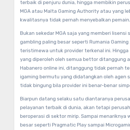
terbaik di penjuru dunia, hingga membikin peru
MGA atau Malta Gaming Authority atau yang le
kwalitasnya tidak pernah menyebalkan pemain
Bukan sekedar MGA saja yang memberi lisensi sah
gambling paling besar seperti Rumania Gaming 
teristimewa untuk provider terkenal ini. Hingg
yang diperoleh oleh semua bettor ditanggung
Habanero online ini, ditanggung tidak pernah 
igaming bermutu yang didatangkan oleh agen sa
tidak bingung bila provider ini benar-benar simp
Biarpun datang selaku satu diantaranya peru
pelayanan terbaik di dunia, akan tetapi perus
beroperasi di sektor mirip. Sampai menariknya we
besar seperti Pragmatic Play sampai Microgamin