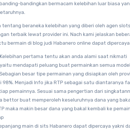
mbanding-bandingkan bermacam kelebihan luar biasa ya
petaruhnya.
tentang beraneka kelebihan yang diberi oleh agen slot
an terbaik lewat provider ini. Nach kami jelaskan bebe
u bermain di blog judi Habanero online dapat dipercaya
giKelebihan pertama tentu akan anda alami saat nikmati
ni yaitu mendapati peluang buat permainkan semua mode
 Sebagian besar tipe permainan yang disiapkan oleh provi
 98%. Menjadi Info jika RTP sebagai satu diantaranya f
iap pemainnya. Sesuai sama pengertian dari singkatan
a bettor buat memperoleh keseluruhnya dana yang baka
RTP maka makin besar dana yang bakal kembali ke pemain
ap
panjang main di sits Habanero dapat dipercaya yakni d