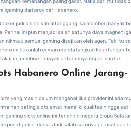
tangkan kemenangan paling gacor. Maka dari itu tidak 
 igaming dari provider Habanero.
 broker judi online sah ditanggung isa memberi banyak b
. Perihal ini pun menjadi salah satunya daya magnet ig
an nikmati semua igaming disajikan oleh agen. Tak itu sa
banero ini bukanlah cuman mendatangkan keuntungan te
g tak kan membuat banyak petaruhnya ringan suntuk.
lots Habanero Online Jarang-
lots yang masih belum mengenal jika provider ini ada mu
ainan beting slots amat memiliki kualitas hingga sat i
gaming slots online ini terlahir di negara Eropa Selatan
di pusat judi di dunia. Jadi salah satunya perusahaan b