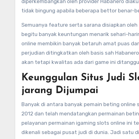
diperkembangkan oleh provider Habanero diaku
tidak bingung apabila beberapa bettor benar-b
Semuanya feature serta sarana disiapkan oleh 
begitu banyak keuntungan menarik sehari-hariny
online membikin banyak betaruh amat puas dan 
perjudian ditingkatkan oleh basis sah Habane
akan tetapi kwalitas ada dari game ini ditan
Keunggulan Situs Judi S
jarang Dijumpai
Banyak di antara banyak pemain beting online s
2012 dan telah mendatangkan permainan beting 
pelayanan permainan igaming slots online ini te
dikenali sebagai pusat judi di dunia. Jadi satu