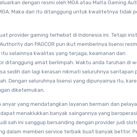
eluarkan dengan resmi oleh MGA atau Malta Gaming Aut
GA. Maka dari itu ditanggung untuk kwalitetnya tidak 
at provider gaming terhebat di Indonesia ini. Tetapi ins
 Authority dan PAGCOR pun ikut memberinya lisensi res
i itu selainnya kwalitas yang terjaga, keamanan dan
r ditanggung amat berlimpah. Waktu anda taruhan di w
asa sedih dan lagi kerasan nikmati seluruhnya santapan 
h. Dengan seluruhnya lisensi yang dipunyainya itu, kar
ingan diketemukan.
n anyar yang mendatangkan layanan bermain dan pelay
o dapat menaklukkan banyak saingannya yang beroperasi
di sah ini sanggup bersanding dengan provider judi slot
g dalam memberi service terbaik buat banyak bettor. Per