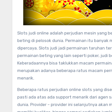
Slots judi online adalah perjudian mesin yan
beting di pelosok dunia. Permainan itu banyak
dipercaya. Slots judi jadi permainan taruhan 
permainan beting yang lain seperti poker, judi b
Keberadaannya bisa taklukkan macam permainan
merupakan adanya beberapa ratus macam perma
menarik.
Beberapa ratus perjudian online slots yang dis
pasti ada atas ada support menarik dari agen 
dunia. Provider – provider ini selanjutnya ak