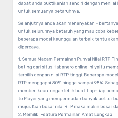
dapat anda buktikanlah sendiri dengan menilai 
untuk semuanya petaruhnya.
Selanjutnya anda akan menanyakan – bertanya 
untuk seluruhnya betaruh yang mau coba keberu
beberapa model keunggulan terbaik tentu akan 
dipercaya.
1. Semua Macam Permainan Punyai Nilai RTP Tin
beting dari situs Habanero online ini yaitu m
terpilih dengan nilai RTP tinggi. Beberapa model
RTP menggapai 80% hingga sampai 98%. Sebagai 
memberi keuntungan lebih buat tiap-tiap pema
to Player yang mempermudah banyak bettor bu
mujur. Kian besar nilai RTP maka makin besar 
2. Memiliki Feature Permainan Amat Lengkap