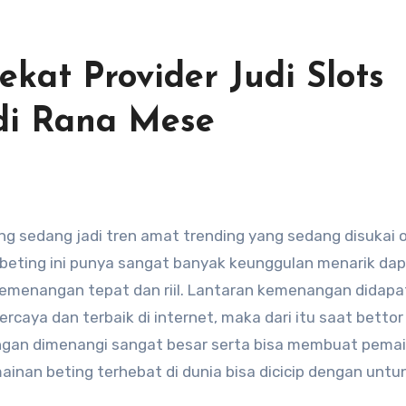
kat Provider Judi Slots
di Rana Mese
ng sedang jadi tren amat trending yang sedang disukai 
 beting ini punya sangat banyak keunggulan menarik dap
enangan tepat dan riil. Lantaran kemenangan didapat
rcaya dan terbaik di internet, maka dari itu saat betto
ngan dimenangi sangat besar serta bisa membuat pema
ainan beting terhebat di dunia bisa dicicip dengan untu