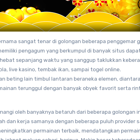
g bernama sangat tenar di golongan beberapa penggemar
 memiliki pengagum yang berkumpul di banyak situs dapa
terhebat sepanjang waktu yang sanggup taklukkan keber
ola, live kasino, tembak ikan, sampai togel online.
 beting lain timbul lantaran beraneka elemen, diantar
inan terunggul dengan banyak obyek favorit serta ri
enangi oleh banyaknya betaruh dari beberapa golongan i
sah dan kerja samanya dengan beberapa puluh provider s
an meningkatkan permainan terbaik, mendatangkan permai