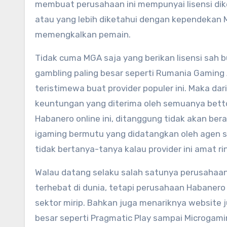
membuat perusahaan ini mempunyai lisensi dik
atau yang lebih diketahui dengan kependekan M
memengkalkan pemain.
Tidak cuma MGA saja yang berikan lisensi sah bu
gambling paling besar seperti Rumania Gaming
teristimewa buat provider populer ini. Maka dar
keuntungan yang diterima oleh semuanya betto
Habanero online ini, ditanggung tidak akan ber
igaming bermutu yang didatangkan oleh agen sa
tidak bertanya-tanya kalau provider ini amat r
Walau datang selaku salah satunya perusahaa
terhebat di dunia, tetapi perusahaan Habaner
sektor mirip. Bahkan juga menariknya website ju
besar seperti Pragmatic Play sampai Microgamin