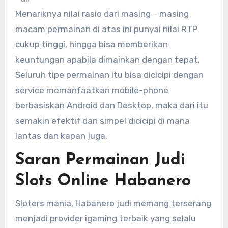
Menariknya nilai rasio dari masing – masing
macam permainan di atas ini punyai nilai RTP
cukup tinggi, hingga bisa memberikan
keuntungan apabila dimainkan dengan tepat.
Seluruh tipe permainan itu bisa dicicipi dengan
service memanfaatkan mobile-phone
berbasiskan Android dan Desktop, maka dari itu
semakin efektif dan simpel dicicipi di mana
lantas dan kapan juga.
Saran Permainan Judi
Slots Online Habanero
Sloters mania, Habanero judi memang terserang
menjadi provider igaming terbaik yang selalu