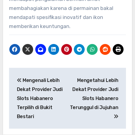
membahagiakan karena di permainan bakal
mendapati spesifikasi inovatif dan ikon
memberikan keuntungan.
Post
Mengenali Lebih
Mengetahui Lebih
navigation
Dekat Provider Judi
Dekat Provider Judi
Slots Habanero
Slots Habanero
Terpilih di Bukit
Terunggul di Jujuhan
Bestari