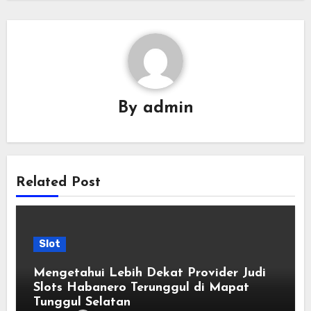
By
admin
Related Post
Slot
Mengetahui Lebih Dekat Provider Judi
Slots Habanero Terunggul di Mapat
Tunggul Selatan