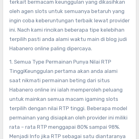
terkait bermacam keunggulan yang dikasihkan
oleh agen slots untuk semuanya betaruh yang
ingin coba keberuntungan terbaik lewat provider
ini. Nach kami rincikan beberapa tipe kelebihan
terpilih pasti anda alami waktu main di blog judi
Habanero online paling dipercaya.
1. Semua Type Permainan Punya Nilai RTP
TinggiKeunggulan pertama akan anda alami
saat nikmati permainan beting dari situs
Habanero online ini ialah memperoleh peluang
untuk mainkan semua macam igaming slots
terpilih dengan nilai RTP tinggi. Beberapa model
permainan yang disiapkan oleh provider ini miliki
rata – rata RTP menggapai 80% sampai 98%.
Menjadi Info jika RTP sebagai satu diantaranya