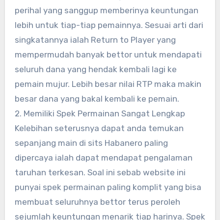
perihal yang sanggup memberinya keuntungan
lebih untuk tiap-tiap pemainnya. Sesuai arti dari
singkatannya ialah Return to Player yang
mempermudah banyak bettor untuk mendapati
seluruh dana yang hendak kembali lagi ke
pemain mujur. Lebih besar nilai RTP maka makin
besar dana yang bakal kembali ke pemain.
2. Memiliki Spek Permainan Sangat Lengkap
Kelebihan seterusnya dapat anda temukan
sepanjang main di sits Habanero paling
dipercaya ialah dapat mendapat pengalaman
taruhan terkesan. Soal ini sebab website ini
punyai spek permainan paling komplit yang bisa
membuat seluruhnya bettor terus peroleh
sejumlah keuntungan menarik tiap harinya. Spek