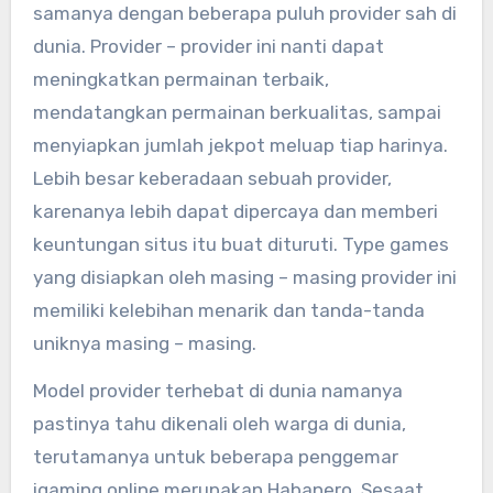
samanya dengan beberapa puluh provider sah di
dunia. Provider – provider ini nanti dapat
meningkatkan permainan terbaik,
mendatangkan permainan berkualitas, sampai
menyiapkan jumlah jekpot meluap tiap harinya.
Lebih besar keberadaan sebuah provider,
karenanya lebih dapat dipercaya dan memberi
keuntungan situs itu buat dituruti. Type games
yang disiapkan oleh masing – masing provider ini
memiliki kelebihan menarik dan tanda-tanda
uniknya masing – masing.
Model provider terhebat di dunia namanya
pastinya tahu dikenali oleh warga di dunia,
terutamanya untuk beberapa penggemar
igaming online merupakan Habanero. Sesaat