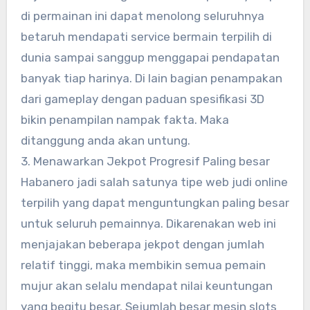
di permainan ini dapat menolong seluruhnya
betaruh mendapati service bermain terpilih di
dunia sampai sanggup menggapai pendapatan
banyak tiap harinya. Di lain bagian penampakan
dari gameplay dengan paduan spesifikasi 3D
bikin penampilan nampak fakta. Maka
ditanggung anda akan untung.
3. Menawarkan Jekpot Progresif Paling besar
Habanero jadi salah satunya tipe web judi online
terpilih yang dapat menguntungkan paling besar
untuk seluruh pemainnya. Dikarenakan web ini
menjajakan beberapa jekpot dengan jumlah
relatif tinggi, maka membikin semua pemain
mujur akan selalu mendapat nilai keuntungan
yang begitu besar. Sejumlah besar mesin slots