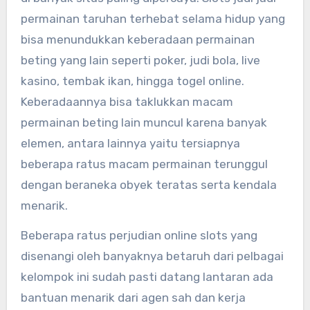
permainan taruhan terhebat selama hidup yang
bisa menundukkan keberadaan permainan
beting yang lain seperti poker, judi bola, live
kasino, tembak ikan, hingga togel online.
Keberadaannya bisa taklukkan macam
permainan beting lain muncul karena banyak
elemen, antara lainnya yaitu tersiapnya
beberapa ratus macam permainan terunggul
dengan beraneka obyek teratas serta kendala
menarik.
Beberapa ratus perjudian online slots yang
disenangi oleh banyaknya betaruh dari pelbagai
kelompok ini sudah pasti datang lantaran ada
bantuan menarik dari agen sah dan kerja