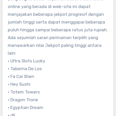
online yang berada di web-site ini dapat
menjajakan beberapa jekpot progresif dengan
jumlah tinggi serta dapat menggapai beberapa
puluh hingga sampai beberapa ratus juta rupiah.
Ada sejumlah saran permainan terpilih yang
menawarkan nilai Jekpot paling tinggi antara
lain:
• Ultra Slots Lucky
• Taberna De Los
• Fa Cai Shen
• Hey Sushi
• Totem Towers
• Dragon Trone
• Egyptian Dream
• dll