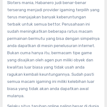
Sloters mania, Habanero judi benar-benar
terserang menjadi provider igaming terpilih yang
terus menjajakan banyak keberuntungan
terbaik untuk semua bettor. Perusahaan ini
sudah meningkatkan beberapa ratus macam
permainan bermutu yang bisa dengan simpelnya
anda dapatkan di mesin penelusuran internet.
Bukan cuma hanya itu, bermacam tipe game
yang disajikan oleh agen pun miliki obyek dan
kwalitas luar biasa yang tidak usah anda
ragukan kembali keuntungannya. Sudah pasti
semua macam igaming ini miliki kelebihan luar
biasa yang tidak akan anda dapatkan awal
mulanya.
Selaku situs taruhan online paling besar di dunia,