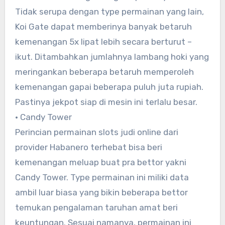
Tidak serupa dengan type permainan yang lain,
Koi Gate dapat memberinya banyak betaruh
kemenangan 5x lipat lebih secara berturut –
ikut. Ditambahkan jumlahnya lambang hoki yang
meringankan beberapa betaruh memperoleh
kemenangan gapai beberapa puluh juta rupiah.
Pastinya jekpot siap di mesin ini terlalu besar.
• Candy Tower
Perincian permainan slots judi online dari
provider Habanero terhebat bisa beri
kemenangan meluap buat pra bettor yakni
Candy Tower. Type permainan ini miliki data
ambil luar biasa yang bikin beberapa bettor
temukan pengalaman taruhan amat beri
keuntungan. Sesuai namanya, permainan ini