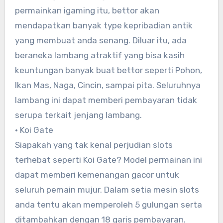
permainkan igaming itu, bettor akan
mendapatkan banyak type kepribadian antik
yang membuat anda senang. Diluar itu, ada
beraneka lambang atraktif yang bisa kasih
keuntungan banyak buat bettor seperti Pohon,
Ikan Mas, Naga, Cincin, sampai pita. Seluruhnya
lambang ini dapat memberi pembayaran tidak
serupa terkait jenjang lambang.
• Koi Gate
Siapakah yang tak kenal perjudian slots
terhebat seperti Koi Gate? Model permainan ini
dapat memberi kemenangan gacor untuk
seluruh pemain mujur. Dalam setia mesin slots
anda tentu akan memperoleh 5 gulungan serta
ditambahkan dengan 18 garis pembayaran.