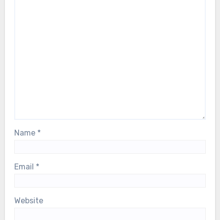
Name
*
Email
*
Website