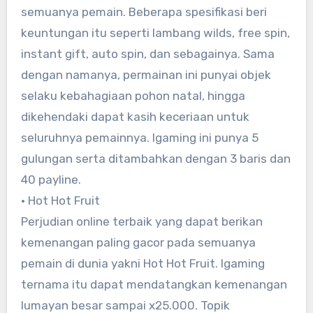
semuanya pemain. Beberapa spesifikasi beri
keuntungan itu seperti lambang wilds, free spin,
instant gift, auto spin, dan sebagainya. Sama
dengan namanya, permainan ini punyai objek
selaku kebahagiaan pohon natal, hingga
dikehendaki dapat kasih keceriaan untuk
seluruhnya pemainnya. Igaming ini punya 5
gulungan serta ditambahkan dengan 3 baris dan
40 payline.
• Hot Hot Fruit
Perjudian online terbaik yang dapat berikan
kemenangan paling gacor pada semuanya
pemain di dunia yakni Hot Hot Fruit. Igaming
ternama itu dapat mendatangkan kemenangan
lumayan besar sampai x25.000. Topik