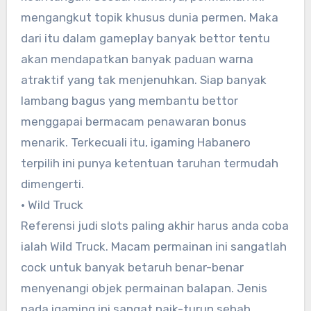
mengangkut topik khusus dunia permen. Maka
dari itu dalam gameplay banyak bettor tentu
akan mendapatkan banyak paduan warna
atraktif yang tak menjenuhkan. Siap banyak
lambang bagus yang membantu bettor
menggapai bermacam penawaran bonus
menarik. Terkecuali itu, igaming Habanero
terpilih ini punya ketentuan taruhan termudah
dimengerti.
• Wild Truck
Referensi judi slots paling akhir harus anda coba
ialah Wild Truck. Macam permainan ini sangatlah
cock untuk banyak betaruh benar-benar
menyenangi objek permainan balapan. Jenis
pada igaming ini sangat naik-turun sebab