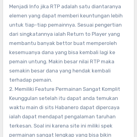
Menjadi Info jika RTP adalah satu diantaranya
elemen yang dapat memberi keuntungan lebih
untuk tiap-tiap pemainnya. Sesuai pengertian
dari singkatannya ialah Return to Player yang
membantu banyak bettor buat memperoleh
kesemuanya dana yang bisa kembali lagi ke
pemain untung. Makin besar nilai RTP maka
semakin besar dana yang hendak kembali
terhadap pemain.
2. Memiliki Feature Permainan Sangat Komplit
Keunggulan setelah itu dapat anda temukan
waktu main di sits Habanero dapat dipercaya
ialah dapat mendapat pengalaman taruhan
terkesan. Soal ini karena site ini miliki spek
permainan sangat lengkap yang bisa bikin