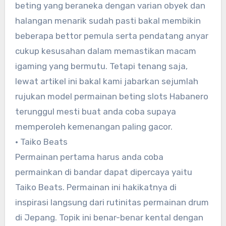
beting yang beraneka dengan varian obyek dan
halangan menarik sudah pasti bakal membikin
beberapa bettor pemula serta pendatang anyar
cukup kesusahan dalam memastikan macam
igaming yang bermutu. Tetapi tenang saja,
lewat artikel ini bakal kami jabarkan sejumlah
rujukan model permainan beting slots Habanero
terunggul mesti buat anda coba supaya
memperoleh kemenangan paling gacor.
• Taiko Beats
Permainan pertama harus anda coba
permainkan di bandar dapat dipercaya yaitu
Taiko Beats. Permainan ini hakikatnya di
inspirasi langsung dari rutinitas permainan drum
di Jepang. Topik ini benar-benar kental dengan