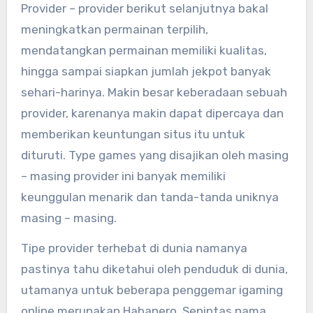
Provider – provider berikut selanjutnya bakal
meningkatkan permainan terpilih,
mendatangkan permainan memiliki kualitas,
hingga sampai siapkan jumlah jekpot banyak
sehari-harinya. Makin besar keberadaan sebuah
provider, karenanya makin dapat dipercaya dan
memberikan keuntungan situs itu untuk
dituruti. Type games yang disajikan oleh masing
– masing provider ini banyak memiliki
keunggulan menarik dan tanda-tanda uniknya
masing – masing.
Tipe provider terhebat di dunia namanya
pastinya tahu diketahui oleh penduduk di dunia,
utamanya untuk beberapa penggemar igaming
online merupakan Habanero. Sepintas nama