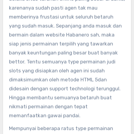
karenanya sudah pasti agen tak mau
memberinya frustasi untuk seluruh betaruh
yang sudah masuk. Sepanjang anda masuk dan
bermain dalam website Habanero sah, maka
siap jenis permainan terpilih yang tawarkan
banyak keuntungan paling besar buat banyak
bettor. Tentu semuanya type permainan judi
slots yang disiapkan oleh agen ini sudah
dimaksimumkan oleh metode HTML 5dan
didesain dengan support technologi terunggul.
Hingga membantu semuanya betaruh buat
nikmati permainan dengan tepat
memanfaatkan gawai pandai.
Mempunyai beberapa ratus type permainan