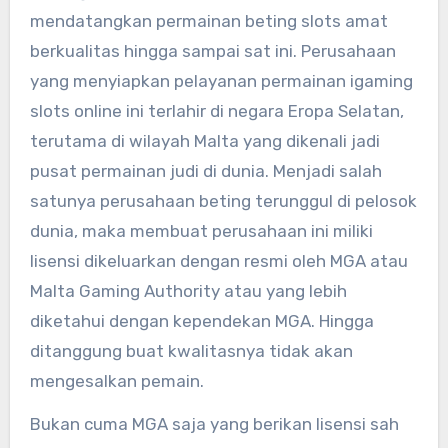
mendatangkan permainan beting slots amat
berkualitas hingga sampai sat ini. Perusahaan
yang menyiapkan pelayanan permainan igaming
slots online ini terlahir di negara Eropa Selatan,
terutama di wilayah Malta yang dikenali jadi
pusat permainan judi di dunia. Menjadi salah
satunya perusahaan beting terunggul di pelosok
dunia, maka membuat perusahaan ini miliki
lisensi dikeluarkan dengan resmi oleh MGA atau
Malta Gaming Authority atau yang lebih
diketahui dengan kependekan MGA. Hingga
ditanggung buat kwalitasnya tidak akan
mengesalkan pemain.
Bukan cuma MGA saja yang berikan lisensi sah