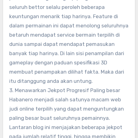
seluruh bettor selalu peroleh beberapa
keuntungan menarik tiap harinya. Feature di
dalam permainan ini dapat menolong seluruhnya
betaruh mendapat service bermain terpilih di
dunia sampai dapat mendapat pemasukan
banyak tiap harinya. Di lain sisi penampilan dari
gameplay dengan paduan spesifikasi 3D
membuat penampakan dilihat fakta. Maka dari
itu ditanggung anda akan untung.
3. Menawarkan Jekpot Progresif Paling besar
Habanero menjadi salah satunya macam web
judi online terpilih yang dapat menguntungkan
paling besar buat seluruhnya pemainnya.
Lantaran blog ini menjajakan beberapa jekpot
pada jumlah relatif tinggi, hingga membikin