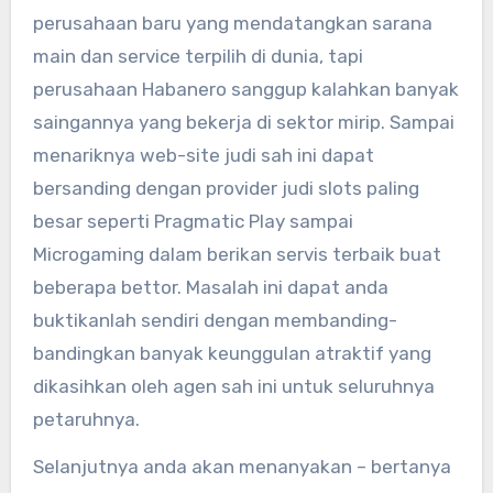
perusahaan baru yang mendatangkan sarana
main dan service terpilih di dunia, tapi
perusahaan Habanero sanggup kalahkan banyak
saingannya yang bekerja di sektor mirip. Sampai
menariknya web-site judi sah ini dapat
bersanding dengan provider judi slots paling
besar seperti Pragmatic Play sampai
Microgaming dalam berikan servis terbaik buat
beberapa bettor. Masalah ini dapat anda
buktikanlah sendiri dengan membanding-
bandingkan banyak keunggulan atraktif yang
dikasihkan oleh agen sah ini untuk seluruhnya
petaruhnya.
Selanjutnya anda akan menanyakan – bertanya