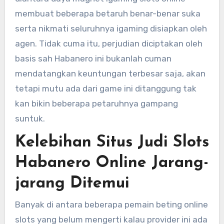
membuat beberapa betaruh benar-benar suka
serta nikmati seluruhnya igaming disiapkan oleh
agen. Tidak cuma itu, perjudian diciptakan oleh
basis sah Habanero ini bukanlah cuman
mendatangkan keuntungan terbesar saja, akan
tetapi mutu ada dari game ini ditanggung tak
kan bikin beberapa petaruhnya gampang
suntuk.
Kelebihan Situs Judi Slots
Habanero Online Jarang-
jarang Ditemui
Banyak di antara beberapa pemain beting online
slots yang belum mengerti kalau provider ini ada