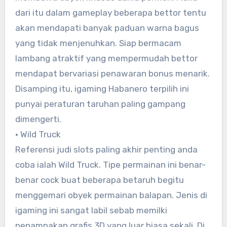
dari itu dalam gameplay beberapa bettor tentu
akan mendapati banyak paduan warna bagus
yang tidak menjenuhkan. Siap bermacam
lambang atraktif yang mempermudah bettor
mendapat bervariasi penawaran bonus menarik.
Disamping itu, igaming Habanero terpilih ini
punyai peraturan taruhan paling gampang
dimengerti.
• Wild Truck
Referensi judi slots paling akhir penting anda
coba ialah Wild Truck. Tipe permainan ini benar-
benar cock buat beberapa betaruh begitu
menggemari obyek permainan balapan. Jenis di
igaming ini sangat labil sebab memilki
penampakan grafis 3D yang luar biasa sekali. Di