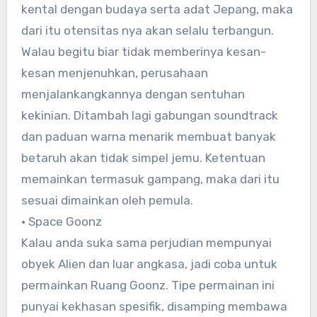
kental dengan budaya serta adat Jepang, maka
dari itu otensitas nya akan selalu terbangun.
Walau begitu biar tidak memberinya kesan-
kesan menjenuhkan, perusahaan
menjalankangkannya dengan sentuhan
kekinian. Ditambah lagi gabungan soundtrack
dan paduan warna menarik membuat banyak
betaruh akan tidak simpel jemu. Ketentuan
memainkan termasuk gampang, maka dari itu
sesuai dimainkan oleh pemula.
• Space Goonz
Kalau anda suka sama perjudian mempunyai
obyek Alien dan luar angkasa, jadi coba untuk
permainkan Ruang Goonz. Tipe permainan ini
punyai kekhasan spesifik, disamping membawa