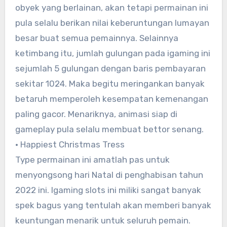
obyek yang berlainan, akan tetapi permainan ini
pula selalu berikan nilai keberuntungan lumayan
besar buat semua pemainnya. Selainnya
ketimbang itu, jumlah gulungan pada igaming ini
sejumlah 5 gulungan dengan baris pembayaran
sekitar 1024. Maka begitu meringankan banyak
betaruh memperoleh kesempatan kemenangan
paling gacor. Menariknya, animasi siap di
gameplay pula selalu membuat bettor senang.
• Happiest Christmas Tress
Type permainan ini amatlah pas untuk
menyongsong hari Natal di penghabisan tahun
2022 ini. Igaming slots ini miliki sangat banyak
spek bagus yang tentulah akan memberi banyak
keuntungan menarik untuk seluruh pemain.