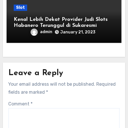
Slot
Kenal Lebih Dekat Provider Judi Slots
Habanero Terunggul di Sukaresmi
admin
January 21, 2023
Leave a Reply
Your email address will not be published.
Required
fields are marked
*
Comment
*