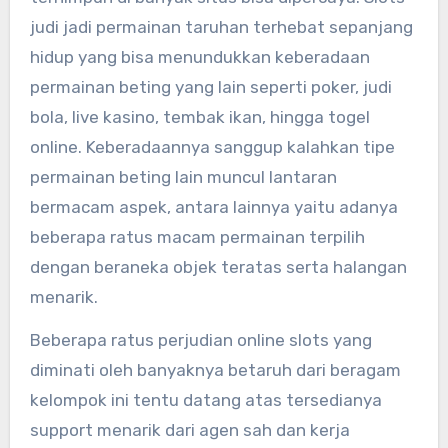
judi jadi permainan taruhan terhebat sepanjang
hidup yang bisa menundukkan keberadaan
permainan beting yang lain seperti poker, judi
bola, live kasino, tembak ikan, hingga togel
online. Keberadaannya sanggup kalahkan tipe
permainan beting lain muncul lantaran
bermacam aspek, antara lainnya yaitu adanya
beberapa ratus macam permainan terpilih
dengan beraneka objek teratas serta halangan
menarik.
Beberapa ratus perjudian online slots yang
diminati oleh banyaknya betaruh dari beragam
kelompok ini tentu datang atas tersedianya
support menarik dari agen sah dan kerja