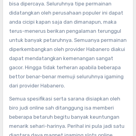
bisa dipercaya. Seluruhnya tipe permainan
didatangkan oleh perusahaan populer ini dapat
anda cicipi kapan saja dan dimanapun, maka
terus-menerus berikan pengalaman terunggul
untuk banyak petaruhnya. Semuanya permainan
diperkembangkan oleh provider Habanero diakui
dapat mendatangkan kemenangan sangat
gacor. Hingga tidak terheran apabila beberapa
bettor benar-benar memuji seluruhnya igaming
dari provider Habanero.
Semua spesifikasi serta sarana disiapkan oleh
biro judi online sah ditanggung isa memberi
beberapa betaruh begitu banyak keuntungan
menarik sehari-harinya. Perihal ini pula jadi satu
diantara daya magnet igaming slots online