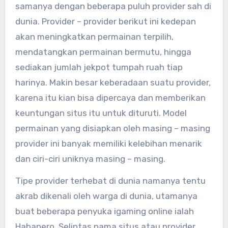
samanya dengan beberapa puluh provider sah di
dunia. Provider – provider berikut ini kedepan
akan meningkatkan permainan terpilih,
mendatangkan permainan bermutu, hingga
sediakan jumlah jekpot tumpah ruah tiap
harinya. Makin besar keberadaan suatu provider,
karena itu kian bisa dipercaya dan memberikan
keuntungan situs itu untuk dituruti. Model
permainan yang disiapkan oleh masing – masing
provider ini banyak memiliki kelebihan menarik
dan ciri-ciri uniknya masing – masing.
Tipe provider terhebat di dunia namanya tentu
akrab dikenali oleh warga di dunia, utamanya
buat beberapa penyuka igaming online ialah
Habanero. Selintas nama situs atau provider