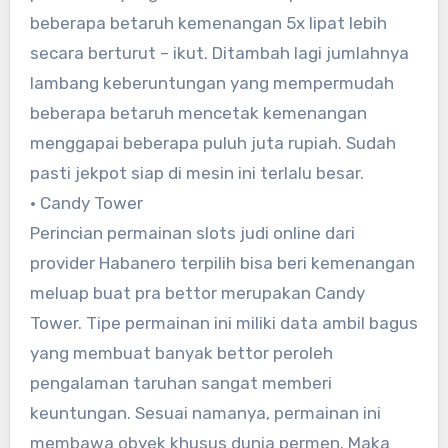
beberapa betaruh kemenangan 5x lipat lebih
secara berturut – ikut. Ditambah lagi jumlahnya
lambang keberuntungan yang mempermudah
beberapa betaruh mencetak kemenangan
menggapai beberapa puluh juta rupiah. Sudah
pasti jekpot siap di mesin ini terlalu besar.
• Candy Tower
Perincian permainan slots judi online dari
provider Habanero terpilih bisa beri kemenangan
meluap buat pra bettor merupakan Candy
Tower. Tipe permainan ini miliki data ambil bagus
yang membuat banyak bettor peroleh
pengalaman taruhan sangat memberi
keuntungan. Sesuai namanya, permainan ini
membawa obyek khusus dunia permen. Maka