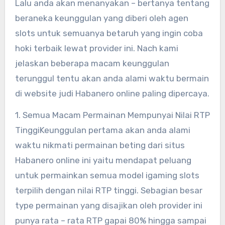
Lalu anda akan menanyakan – bertanya tentang
beraneka keunggulan yang diberi oleh agen
slots untuk semuanya betaruh yang ingin coba
hoki terbaik lewat provider ini. Nach kami
jelaskan beberapa macam keunggulan
terunggul tentu akan anda alami waktu bermain
di website judi Habanero online paling dipercaya.
1. Semua Macam Permainan Mempunyai Nilai RTP
TinggiKeunggulan pertama akan anda alami
waktu nikmati permainan beting dari situs
Habanero online ini yaitu mendapat peluang
untuk permainkan semua model igaming slots
terpilih dengan nilai RTP tinggi. Sebagian besar
type permainan yang disajikan oleh provider ini
punya rata – rata RTP gapai 80% hingga sampai