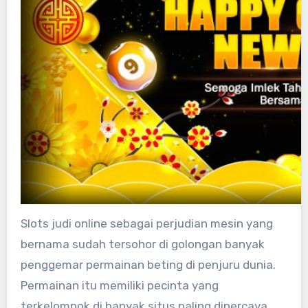
Slots judi online sebagai perjudian mesin yang
bernama sudah tersohor di golongan banyak
penggemar permainan beting di penjuru dunia.
Permainan itu memiliki pecinta yang
terkelompok di banyak situs paling dipercaya.