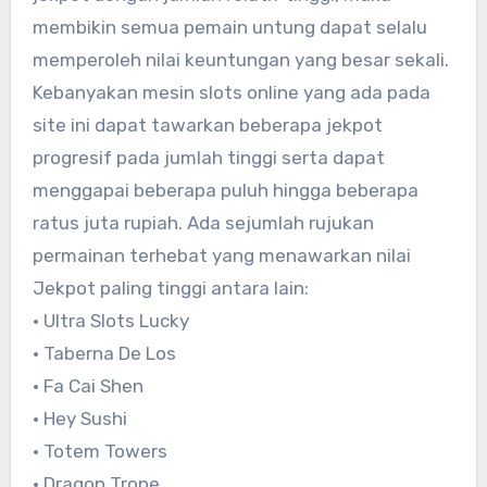
membikin semua pemain untung dapat selalu
memperoleh nilai keuntungan yang besar sekali.
Kebanyakan mesin slots online yang ada pada
site ini dapat tawarkan beberapa jekpot
progresif pada jumlah tinggi serta dapat
menggapai beberapa puluh hingga beberapa
ratus juta rupiah. Ada sejumlah rujukan
permainan terhebat yang menawarkan nilai
Jekpot paling tinggi antara lain:
• Ultra Slots Lucky
• Taberna De Los
• Fa Cai Shen
• Hey Sushi
• Totem Towers
• Dragon Trone