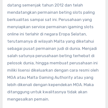
datang semenjak tahun 2012 dan telah
mendatangkan permainan beting slots paling
berkualitas sampai sat ini. Perusahaan yang
menyiapkan service permainan igaming slots
online ini terlahir di negara Eropa Selatan,
terutamanya di wilayah Malta yang diketahui
sebagai pusat permainan judi di dunia. Menjadi
salah satunya perusahaan beting terhebat di
pelosok dunia, hingga membuat perusahaan ini
miliki lisensi dikeluarkan dengan cara resmi oleh
MGA atau Malta Gaming Authority atau yang
lebih dikenali dengan kependekan MGA. Maka
ditanggung untuk kwalitasnya tidak akan
mengesalkan pemain.