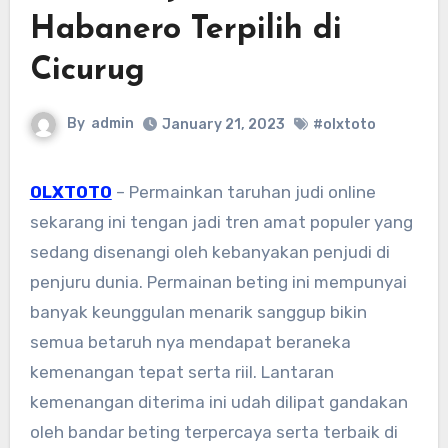
Habanero Terpilih di
Cicurug
By
admin
January 21, 2023
#olxtoto
OLXTOTO
– Permainkan taruhan judi online
sekarang ini tengan jadi tren amat populer yang
sedang disenangi oleh kebanyakan penjudi di
penjuru dunia. Permainan beting ini mempunyai
banyak keunggulan menarik sanggup bikin
semua betaruh nya mendapat beraneka
kemenangan tepat serta riil. Lantaran
kemenangan diterima ini udah dilipat gandakan
oleh bandar beting terpercaya serta terbaik di