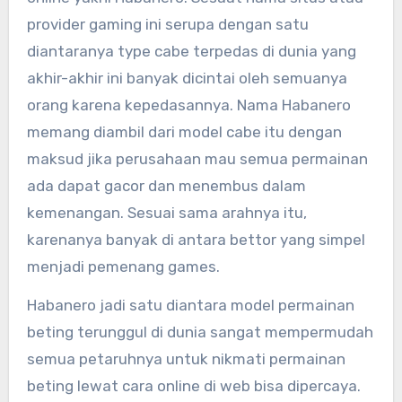
provider gaming ini serupa dengan satu
diantaranya type cabe terpedas di dunia yang
akhir-akhir ini banyak dicintai oleh semuanya
orang karena kepedasannya. Nama Habanero
memang diambil dari model cabe itu dengan
maksud jika perusahaan mau semua permainan
ada dapat gacor dan menembus dalam
kemenangan. Sesuai sama arahnya itu,
karenanya banyak di antara bettor yang simpel
menjadi pemenang games.
Habanero jadi satu diantara model permainan
beting terunggul di dunia sangat mempermudah
semua petaruhnya untuk nikmati permainan
beting lewat cara online di web bisa dipercaya.