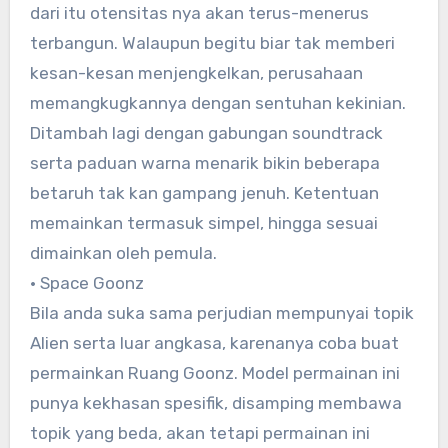
dari itu otensitas nya akan terus-menerus
terbangun. Walaupun begitu biar tak memberi
kesan-kesan menjengkelkan, perusahaan
memangkugkannya dengan sentuhan kekinian.
Ditambah lagi dengan gabungan soundtrack
serta paduan warna menarik bikin beberapa
betaruh tak kan gampang jenuh. Ketentuan
memainkan termasuk simpel, hingga sesuai
dimainkan oleh pemula.
• Space Goonz
Bila anda suka sama perjudian mempunyai topik
Alien serta luar angkasa, karenanya coba buat
permainkan Ruang Goonz. Model permainan ini
punya kekhasan spesifik, disamping membawa
topik yang beda, akan tetapi permainan ini