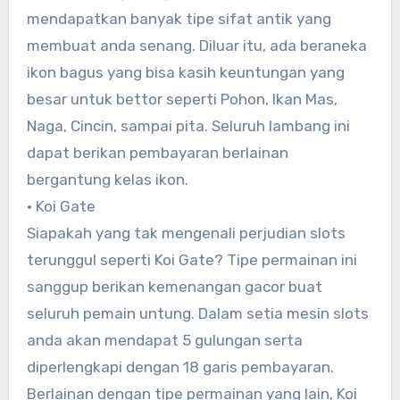
mendapatkan banyak tipe sifat antik yang
membuat anda senang. Diluar itu, ada beraneka
ikon bagus yang bisa kasih keuntungan yang
besar untuk bettor seperti Pohon, Ikan Mas,
Naga, Cincin, sampai pita. Seluruh lambang ini
dapat berikan pembayaran berlainan
bergantung kelas ikon.
• Koi Gate
Siapakah yang tak mengenali perjudian slots
terunggul seperti Koi Gate? Tipe permainan ini
sanggup berikan kemenangan gacor buat
seluruh pemain untung. Dalam setia mesin slots
anda akan mendapat 5 gulungan serta
diperlengkapi dengan 18 garis pembayaran.
Berlainan dengan tipe permainan yang lain, Koi