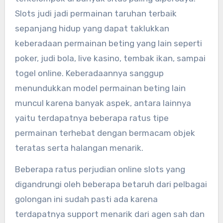
Slots judi jadi permainan taruhan terbaik
sepanjang hidup yang dapat taklukkan
keberadaan permainan beting yang lain seperti
poker, judi bola, live kasino, tembak ikan, sampai
togel online. Keberadaannya sanggup
menundukkan model permainan beting lain
muncul karena banyak aspek, antara lainnya
yaitu terdapatnya beberapa ratus tipe
permainan terhebat dengan bermacam objek
teratas serta halangan menarik.
Beberapa ratus perjudian online slots yang
digandrungi oleh beberapa betaruh dari pelbagai
golongan ini sudah pasti ada karena
terdapatnya support menarik dari agen sah dan