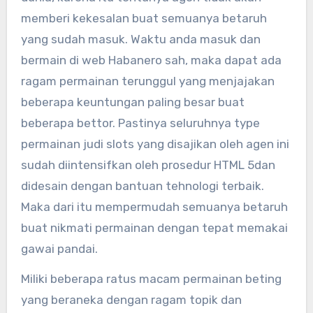
memberi kekesalan buat semuanya betaruh
yang sudah masuk. Waktu anda masuk dan
bermain di web Habanero sah, maka dapat ada
ragam permainan terunggul yang menjajakan
beberapa keuntungan paling besar buat
beberapa bettor. Pastinya seluruhnya type
permainan judi slots yang disajikan oleh agen ini
sudah diintensifkan oleh prosedur HTML 5dan
didesain dengan bantuan tehnologi terbaik.
Maka dari itu mempermudah semuanya betaruh
buat nikmati permainan dengan tepat memakai
gawai pandai.
Miliki beberapa ratus macam permainan beting
yang beraneka dengan ragam topik dan