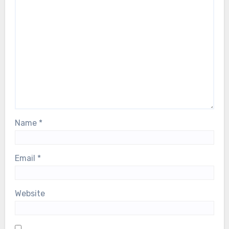
Name
*
Email
*
Website