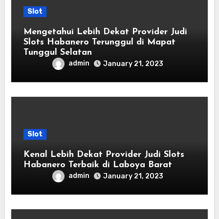
Slot
Mengetahui Lebih Dekat Provider Judi
Slots Habanero Terunggul di Mapat
Tunggul Selatan
admin
January 21, 2023
Slot
Kenal Lebih Dekat Provider Judi Slots
Habanero Terbaik di Laboya Barat
admin
January 21, 2023