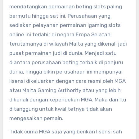
mendatangkan permainan beting slots paling
bermutu hingga sat ini. Perusahaan yang
sediakan pelayanan permainan igaming slots
online ini terlahir di negara Eropa Selatan,
terutamanya di wilayah Malta yang dikenali jadi
pusat permainan judi di dunia. Menjadi satu
diantara perusahaan beting terbaik di penjuru
dunia, hingga bikin perusahaan ini mempunyai
lisensi dikeluarkan dengan cara resmi oleh MGA
atau Malta Gaming Authority atau yang lebih
dikenali dengan kependekan MGA. Maka dari itu
ditanggung untuk kwalitetnya tidak akan
mengesalkan pemain.
Tidak cuma MGA saja yang berikan lisensi sah