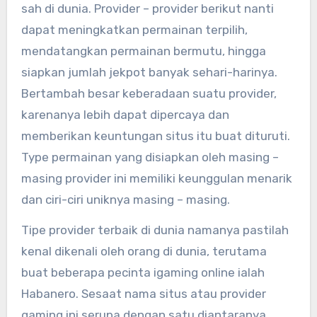
sah di dunia. Provider – provider berikut nanti
dapat meningkatkan permainan terpilih,
mendatangkan permainan bermutu, hingga
siapkan jumlah jekpot banyak sehari-harinya.
Bertambah besar keberadaan suatu provider,
karenanya lebih dapat dipercaya dan
memberikan keuntungan situs itu buat dituruti.
Type permainan yang disiapkan oleh masing –
masing provider ini memiliki keunggulan menarik
dan ciri-ciri uniknya masing – masing.
Tipe provider terbaik di dunia namanya pastilah
kenal dikenali oleh orang di dunia, terutama
buat beberapa pecinta igaming online ialah
Habanero. Sesaat nama situs atau provider
gaming ini serupa dengan satu diantaranya