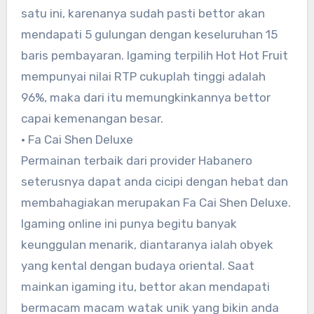
satu ini, karenanya sudah pasti bettor akan
mendapati 5 gulungan dengan keseluruhan 15
baris pembayaran. Igaming terpilih Hot Hot Fruit
mempunyai nilai RTP cukuplah tinggi adalah
96%, maka dari itu memungkinkannya bettor
capai kemenangan besar.
• Fa Cai Shen Deluxe
Permainan terbaik dari provider Habanero
seterusnya dapat anda cicipi dengan hebat dan
membahagiakan merupakan Fa Cai Shen Deluxe.
Igaming online ini punya begitu banyak
keunggulan menarik, diantaranya ialah obyek
yang kental dengan budaya oriental. Saat
mainkan igaming itu, bettor akan mendapati
bermacam macam watak unik yang bikin anda