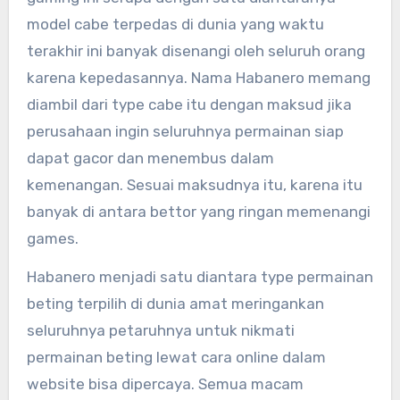
model cabe terpedas di dunia yang waktu
terakhir ini banyak disenangi oleh seluruh orang
karena kepedasannya. Nama Habanero memang
diambil dari type cabe itu dengan maksud jika
perusahaan ingin seluruhnya permainan siap
dapat gacor dan menembus dalam
kemenangan. Sesuai maksudnya itu, karena itu
banyak di antara bettor yang ringan memenangi
games.
Habanero menjadi satu diantara type permainan
beting terpilih di dunia amat meringankan
seluruhnya petaruhnya untuk nikmati
permainan beting lewat cara online dalam
website bisa dipercaya. Semua macam