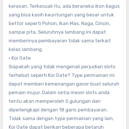
kerasan. Terkecuali itu, ada beraneka ikon bagus
yang bisa kasih keuntungan yang besar untuk
bettor seperti Pohon, Ikan Mas, Naga, Cincin,
sampai pita. Seluruhnya lambang ini dapat
memberinya pembayaran tidak sama terkait
kelas lambang.
• Koi Gate
Siapakah yang tidak mengenali perjudian slots
terhebat seperti Koi Gate? Type permainan ini
dapat memberi kemenangan gacor buat seluruh
pemain mujur. Dalam setia mesin slots anda
tentu akan memperoleh 5 gulungan dan
diperlengkapi dengan 18 garis pembayaran.
Tidak sama dengan type permainan yang lain,
Koi Gate dapat berikan beberapa betaruh