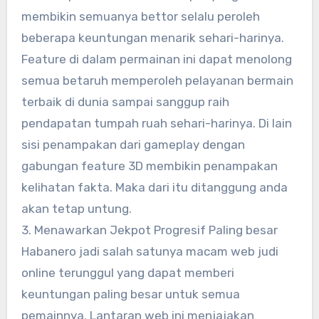
membikin semuanya bettor selalu peroleh
beberapa keuntungan menarik sehari-harinya.
Feature di dalam permainan ini dapat menolong
semua betaruh memperoleh pelayanan bermain
terbaik di dunia sampai sanggup raih
pendapatan tumpah ruah sehari-harinya. Di lain
sisi penampakan dari gameplay dengan
gabungan feature 3D membikin penampakan
kelihatan fakta. Maka dari itu ditanggung anda
akan tetap untung.
3. Menawarkan Jekpot Progresif Paling besar
Habanero jadi salah satunya macam web judi
online terunggul yang dapat memberi
keuntungan paling besar untuk semua
pemainnya. Lantaran web ini menjajakan