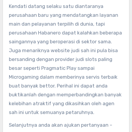
Kendati datang selaku satu diantaranya
perusahaan baru yang mendatangkan layanan
main dan pelayanan terpilih di dunia, tapi
perusahaan Habanero dapat kalahkan beberapa
saingannya yang beroperasi di sektor sama.
Juga menariknya website judi sah ini pula bisa
bersanding dengan provider judi slots paling
besar seperti Pragmatic Play sampai
Microgaming dalam memberinya servis terbaik
buat banyak bettor. Perihal ini dapat anda
buktikanlah dengan memperbandingkan banyak
kelebihan atraktif yang dikasihkan oleh agen
sah ini untuk semuanya petaruhnya.
Selanjutnya anda akan ajukan pertanyaan –