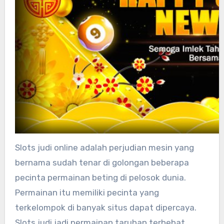
Slots judi online adalah perjudian mesin yang
bernama sudah tenar di golongan beberapa
pecinta permainan beting di pelosok dunia.
Permainan itu memiliki pecinta yang
terkelompok di banyak situs dapat dipercaya.
Slots judi jadi permainan taruhan terhebat