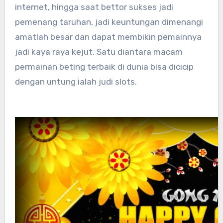
internet, hingga saat bettor sukses jadi
pemenang taruhan, jadi keuntungan dimenangi
amatlah besar dan dapat membikin pemainnya
jadi kaya raya kejut. Satu diantara macam
permainan beting terbaik di dunia bisa dicicip
dengan untung ialah judi slots.