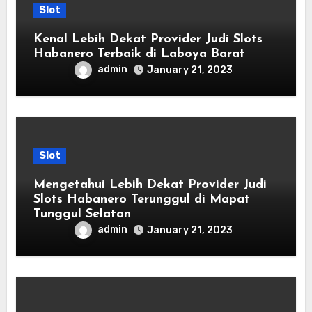
Slot
Kenal Lebih Dekat Provider Judi Slots
Habanero Terbaik di Laboya Barat
admin
January 21, 2023
Slot
Mengetahui Lebih Dekat Provider Judi
Slots Habanero Terunggul di Mapat
Tunggul Selatan
admin
January 21, 2023