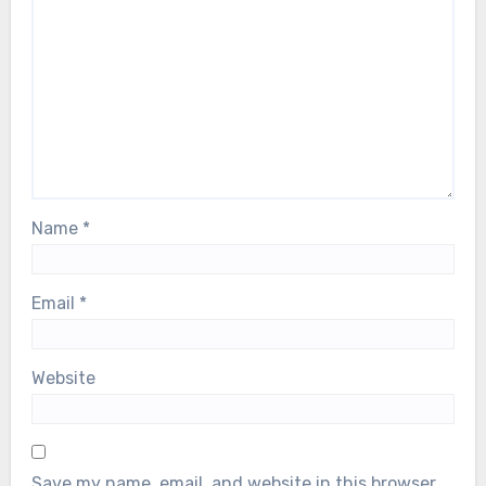
Name
*
Email
*
Website
Save my name, email, and website in this browser