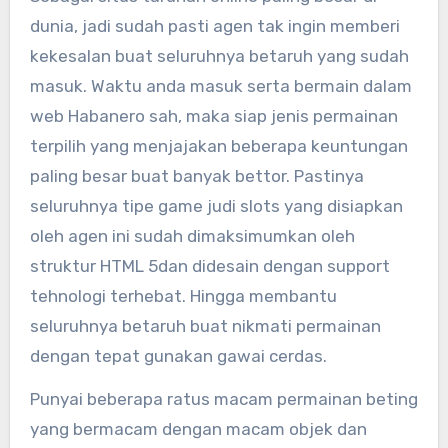
dunia, jadi sudah pasti agen tak ingin memberi
kekesalan buat seluruhnya betaruh yang sudah
masuk. Waktu anda masuk serta bermain dalam
web Habanero sah, maka siap jenis permainan
terpilih yang menjajakan beberapa keuntungan
paling besar buat banyak bettor. Pastinya
seluruhnya tipe game judi slots yang disiapkan
oleh agen ini sudah dimaksimumkan oleh
struktur HTML 5dan didesain dengan support
tehnologi terhebat. Hingga membantu
seluruhnya betaruh buat nikmati permainan
dengan tepat gunakan gawai cerdas.
Punyai beberapa ratus macam permainan beting
yang bermacam dengan macam objek dan