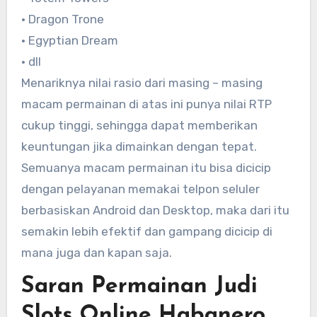
• Dragon Trone
• Egyptian Dream
• dll
Menariknya nilai rasio dari masing – masing
macam permainan di atas ini punya nilai RTP
cukup tinggi, sehingga dapat memberikan
keuntungan jika dimainkan dengan tepat.
Semuanya macam permainan itu bisa dicicip
dengan pelayanan memakai telpon seluler
berbasiskan Android dan Desktop, maka dari itu
semakin lebih efektif dan gampang dicicip di
mana juga dan kapan saja.
Saran Permainan Judi
Slots Online Habanero