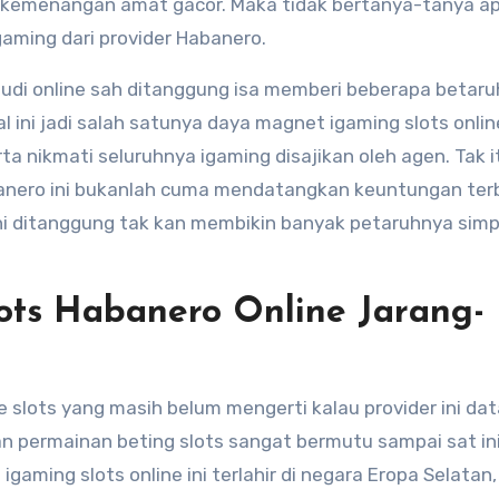
 kemenangan amat gacor. Maka tidak bertanya-tanya ap
ming dari provider Habanero.
judi online sah ditanggung isa memberi beberapa betaru
 ini jadi salah satunya daya magnet igaming slots onlin
 nikmati seluruhnya igaming disajikan oleh agen. Tak it
banero ini bukanlah cuma mendatangkan keuntungan ter
 ini ditanggung tak kan membikin banyak petaruhnya simp
lots Habanero Online Jarang-
 slots yang masih belum mengerti kalau provider ini da
 permainan beting slots sangat bermutu sampai sat ini
aming slots online ini terlahir di negara Eropa Selatan,