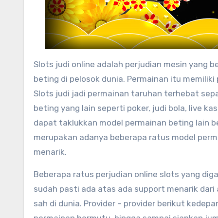
Slots judi online adalah perjudian mesin yang
beting di pelosok dunia. Permainan itu memilik
Slots judi jadi permainan taruhan terhebat s
beting yang lain seperti poker, judi bola, live 
dapat taklukkan model permainan beting lain 
merupakan adanya beberapa ratus model permai
menarik.
Beberapa ratus perjudian online slots yang di
sudah pasti ada atas ada support menarik dari
sah di dunia. Provider – provider berikut ked