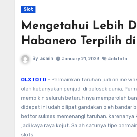
Slot
Mengetahui Lebih De
Habanero Terpilih d
By
admin
January 21, 2023
#olxtoto
OLXTOTO
– Permainkan taruhan judi online wak
oleh kebanyakan penjudi di pelosok dunia. Per
membikin seluruh betaruh nya memperoleh ban
didapat ini udah dilipat gandakan oleh bandar b
bettor sukses memenangi taruhan, karenanya 
jadi kaya raya kejut. Salah satunya tipe permain
slots.