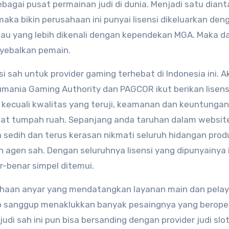
bagai pusat permainan judi di dunia. Menjadi satu diant
maka bikin perusahaan ini punyai lisensi dikeluarkan den
au yang lebih dikenali dengan kependekan MGA. Maka dar
nyebalkan pemain.
 sah untuk provider gaming terhebat di Indonesia ini. A
Rumania Gaming Authority dan PAGCOR ikut berikan lisens
ka kecuali kwalitas yang teruji, keamanan dan keuntunga
mat tumpah ruah. Sepanjang anda taruhan dalam websit
a sedih dan terus kerasan nikmati seluruh hidangan prod
h agen sah. Dengan seluruhnya lisensi yang dipunyainya i
r-benar simpel ditemui.
ahaan anyar yang mendatangkan layanan main dan pela
ro sanggup menaklukkan banyak pesaingnya yang beroper
di sah ini pun bisa bersanding dengan provider judi slo