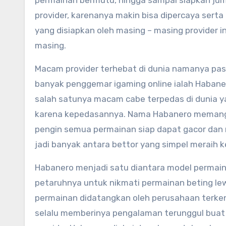
permainan bermutu, hingga sampai siapkan juml
provider, karenanya makin bisa dipercaya sert
yang disiapkan oleh masing – masing provider i
masing.
Macam provider terhebat di dunia namanya past
banyak penggemar igaming online ialah Habaner
salah satunya macam cabe terpedas di dunia ya
karena kepedasannya. Nama Habanero memang d
pengin semua permainan siap dapat gacor da
jadi banyak antara bettor yang simpel meraih
Habanero menjadi satu diantara model permai
petaruhnya untuk nikmati permainan beting lew
permainan didatangkan oleh perusahaan terkena
selalu memberinya pengalaman terunggul buat