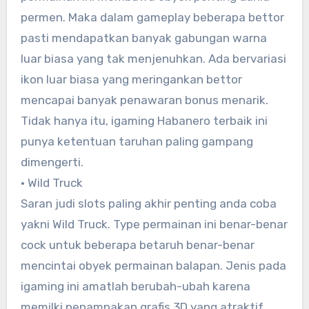
permen. Maka dalam gameplay beberapa bettor
pasti mendapatkan banyak gabungan warna
luar biasa yang tak menjenuhkan. Ada bervariasi
ikon luar biasa yang meringankan bettor
mencapai banyak penawaran bonus menarik.
Tidak hanya itu, igaming Habanero terbaik ini
punya ketentuan taruhan paling gampang
dimengerti.
• Wild Truck
Saran judi slots paling akhir penting anda coba
yakni Wild Truck. Type permainan ini benar-benar
cock untuk beberapa betaruh benar-benar
mencintai obyek permainan balapan. Jenis pada
igaming ini amatlah berubah-ubah karena
memilki penampakan grafis 3D yang atraktif