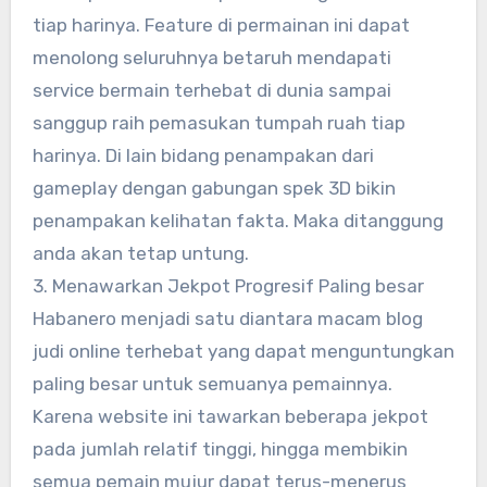
tiap harinya. Feature di permainan ini dapat
menolong seluruhnya betaruh mendapati
service bermain terhebat di dunia sampai
sanggup raih pemasukan tumpah ruah tiap
harinya. Di lain bidang penampakan dari
gameplay dengan gabungan spek 3D bikin
penampakan kelihatan fakta. Maka ditanggung
anda akan tetap untung.
3. Menawarkan Jekpot Progresif Paling besar
Habanero menjadi satu diantara macam blog
judi online terhebat yang dapat menguntungkan
paling besar untuk semuanya pemainnya.
Karena website ini tawarkan beberapa jekpot
pada jumlah relatif tinggi, hingga membikin
semua pemain mujur dapat terus-menerus