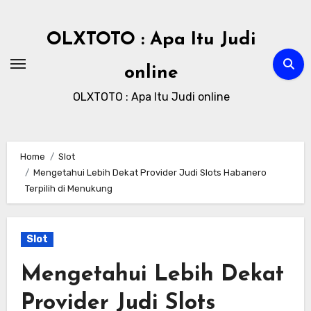
Skip
to
OLXTOTO : Apa Itu Judi
content
online
OLXTOTO : Apa Itu Judi online
Home
Slot
Mengetahui Lebih Dekat Provider Judi Slots Habanero
Terpilih di Menukung
Slot
Mengetahui Lebih Dekat
Provider Judi Slots