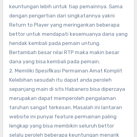
keuntungan lebih untuk tiap pemainnya. Sama
dengan pengertian dari singkatannya yakni
Return to Player yang meringankan beberapa
bettor untuk mendapati kesemuanya dana yang
hendak kembali pada pemain untung.
Bertambah besar nilai RTP maka makin besar
dana yang bisa kembali pada pemain.
2. Memiliki Spesifikasi Permainan Amat Komplit
Kelebihan sesudah itu dapat anda peroleh
sepanjang main di sits Habanero bisa dipercaya
merupakan dapat memperoleh pengalaman
taruhan sangat terkesan. Masalah ini lantaran
website ini punyai feature permainan paling
lengkap yang bisa membikin seluruh bettor
selalu peroleh beberapa keuntungan menarik