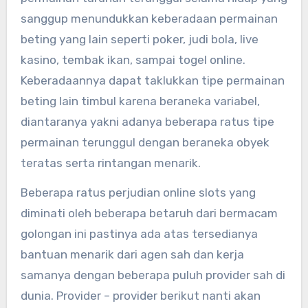
sanggup menundukkan keberadaan permainan
beting yang lain seperti poker, judi bola, live
kasino, tembak ikan, sampai togel online.
Keberadaannya dapat taklukkan tipe permainan
beting lain timbul karena beraneka variabel,
diantaranya yakni adanya beberapa ratus tipe
permainan terunggul dengan beraneka obyek
teratas serta rintangan menarik.
Beberapa ratus perjudian online slots yang
diminati oleh beberapa betaruh dari bermacam
golongan ini pastinya ada atas tersedianya
bantuan menarik dari agen sah dan kerja
samanya dengan beberapa puluh provider sah di
dunia. Provider – provider berikut nanti akan