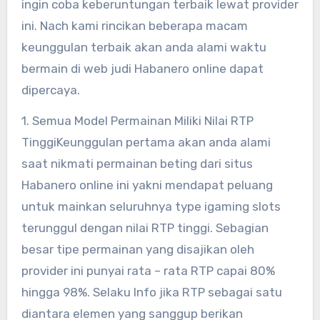
ingin coba keberuntungan terbaik lewat provider
ini. Nach kami rincikan beberapa macam
keunggulan terbaik akan anda alami waktu
bermain di web judi Habanero online dapat
dipercaya.
1. Semua Model Permainan Miliki Nilai RTP
TinggiKeunggulan pertama akan anda alami
saat nikmati permainan beting dari situs
Habanero online ini yakni mendapat peluang
untuk mainkan seluruhnya type igaming slots
terunggul dengan nilai RTP tinggi. Sebagian
besar tipe permainan yang disajikan oleh
provider ini punyai rata – rata RTP capai 80%
hingga 98%. Selaku Info jika RTP sebagai satu
diantara elemen yang sanggup berikan