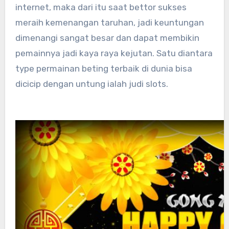
internet, maka dari itu saat bettor sukses
meraih kemenangan taruhan, jadi keuntungan
dimenangi sangat besar dan dapat membikin
pemainnya jadi kaya raya kejutan. Satu diantara
type permainan beting terbaik di dunia bisa
dicicip dengan untung ialah judi slots.