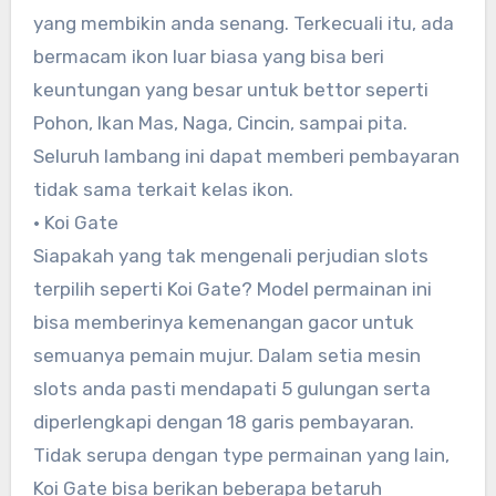
yang membikin anda senang. Terkecuali itu, ada
bermacam ikon luar biasa yang bisa beri
keuntungan yang besar untuk bettor seperti
Pohon, Ikan Mas, Naga, Cincin, sampai pita.
Seluruh lambang ini dapat memberi pembayaran
tidak sama terkait kelas ikon.
• Koi Gate
Siapakah yang tak mengenali perjudian slots
terpilih seperti Koi Gate? Model permainan ini
bisa memberinya kemenangan gacor untuk
semuanya pemain mujur. Dalam setia mesin
slots anda pasti mendapati 5 gulungan serta
diperlengkapi dengan 18 garis pembayaran.
Tidak serupa dengan type permainan yang lain,
Koi Gate bisa berikan beberapa betaruh