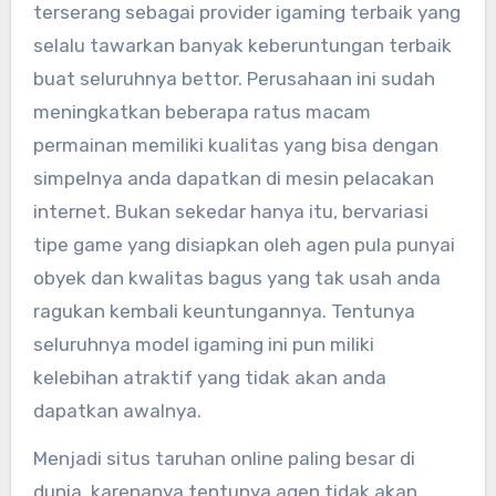
terserang sebagai provider igaming terbaik yang
selalu tawarkan banyak keberuntungan terbaik
buat seluruhnya bettor. Perusahaan ini sudah
meningkatkan beberapa ratus macam
permainan memiliki kualitas yang bisa dengan
simpelnya anda dapatkan di mesin pelacakan
internet. Bukan sekedar hanya itu, bervariasi
tipe game yang disiapkan oleh agen pula punyai
obyek dan kwalitas bagus yang tak usah anda
ragukan kembali keuntungannya. Tentunya
seluruhnya model igaming ini pun miliki
kelebihan atraktif yang tidak akan anda
dapatkan awalnya.
Menjadi situs taruhan online paling besar di
dunia, karenanya tentunya agen tidak akan