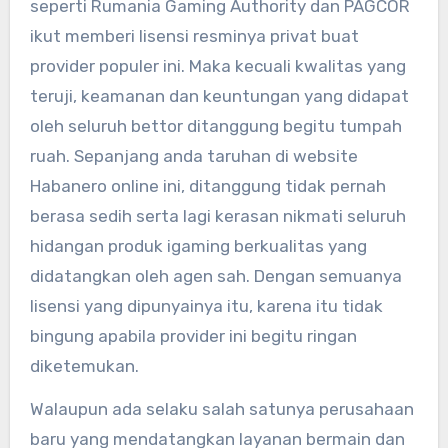
seperti Rumania Gaming Authority dan PAGCOR
ikut memberi lisensi resminya privat buat
provider populer ini. Maka kecuali kwalitas yang
teruji, keamanan dan keuntungan yang didapat
oleh seluruh bettor ditanggung begitu tumpah
ruah. Sepanjang anda taruhan di website
Habanero online ini, ditanggung tidak pernah
berasa sedih serta lagi kerasan nikmati seluruh
hidangan produk igaming berkualitas yang
didatangkan oleh agen sah. Dengan semuanya
lisensi yang dipunyainya itu, karena itu tidak
bingung apabila provider ini begitu ringan
diketemukan.
Walaupun ada selaku salah satunya perusahaan
baru yang mendatangkan layanan bermain dan