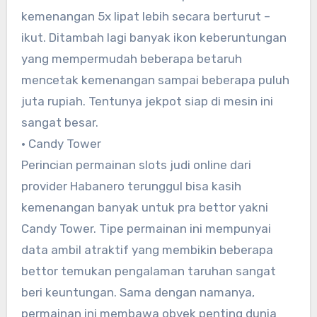
kemenangan 5x lipat lebih secara berturut –
ikut. Ditambah lagi banyak ikon keberuntungan
yang mempermudah beberapa betaruh
mencetak kemenangan sampai beberapa puluh
juta rupiah. Tentunya jekpot siap di mesin ini
sangat besar.
• Candy Tower
Perincian permainan slots judi online dari
provider Habanero terunggul bisa kasih
kemenangan banyak untuk pra bettor yakni
Candy Tower. Tipe permainan ini mempunyai
data ambil atraktif yang membikin beberapa
bettor temukan pengalaman taruhan sangat
beri keuntungan. Sama dengan namanya,
permainan ini membawa obyek penting dunia