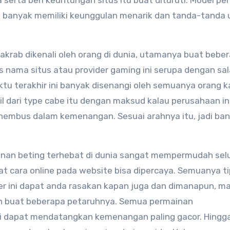
a serta beri keuntungan situs itu buat dituruti. Model p
ini banyak memiliki keunggulan menarik dan tanda-tanda 
akrab dikenali oleh orang di dunia, utamanya buat bebe
s nama situs atau provider gaming ini serupa dengan sa
tu terakhir ini banyak disenangi oleh semuanya orang 
dari type cabe itu dengan maksud kalau perusahaan in
nembus dalam kemenangan. Sesuai arahnya itu, jadi ba
nan beting terhebat di dunia sangat mempermudah sel
t cara online pada website bisa dipercaya. Semuanya t
r ini dapat anda rasakan kapan juga dan dimanapun, ma
ih buat beberapa petaruhnya. Semua permainan
i dapat mendatangkan kemenangan paling gacor. Hingga