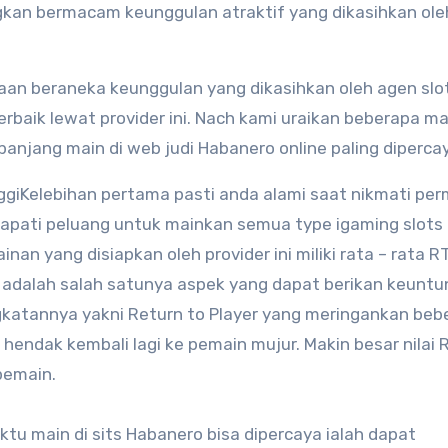
an bermacam keunggulan atraktif yang dikasihkan ole
an beraneka keunggulan yang dikasihkan oleh agen slo
rbaik lewat provider ini. Nach kami uraikan beberapa 
anjang main di web judi Habanero online paling diperca
ggiKelebihan pertama pasti anda alami saat nikmati pe
ndapati peluang untuk mainkan semua type igaming slots 
an yang disiapkan oleh provider ini miliki rata – rata R
 adalah salah satunya aspek yang dapat berikan keunt
ingkatannya yakni Return to Player yang meringankan be
endak kembali lagi ke pemain mujur. Makin besar nilai 
pemain.
tu main di sits Habanero bisa dipercaya ialah dapat