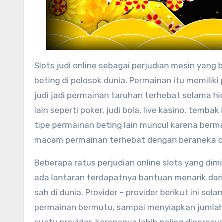
Slots judi online sebagai perjudian mesin ya
beting di pelosok dunia. Permainan itu memiliki
judi jadi permainan taruhan terhebat selama 
lain seperti poker, judi bola, live kasino, tem
tipe permainan beting lain muncul karena berm
macam permainan terhebat dengan beraneka obj
Beberapa ratus perjudian online slots yang dim
ada lantaran terdapatnya bantuan menarik dar
sah di dunia. Provider – provider berikut ini 
permainan bermutu, sampai menyiapkan jumlah