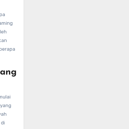
apa
gaming
leh
kan
eberapa
rang
mulai
 yang
yah
 di