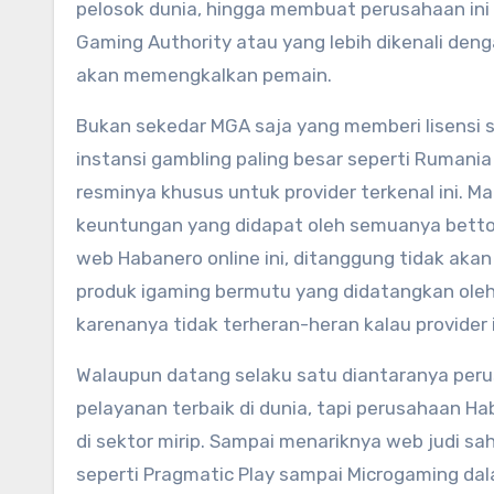
pelosok dunia, hingga membuat perusahaan ini 
Gaming Authority atau yang lebih dikenali de
akan memengkalkan pemain.
Bukan sekedar MGA saja yang memberi lisensi sa
instansi gambling paling besar seperti Rumania
resminya khusus untuk provider terkenal ini. M
keuntungan yang didapat oleh semuanya bettor
web Habanero online ini, ditanggung tidak aka
produk igaming bermutu yang didatangkan oleh 
karenanya tidak terheran-heran kalau provider i
Walaupun datang selaku satu diantaranya per
pelayanan terbaik di dunia, tapi perusahaan H
di sektor mirip. Sampai menariknya web judi sah 
seperti Pragmatic Play sampai Microgaming dala