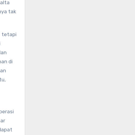
alta
nya tak
 tetapi
i
dan
an di
han
tu,
perasi
sar
 dapat