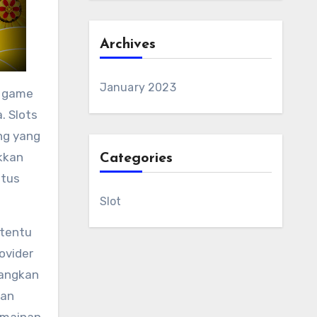
Archives
January 2023
a game
. Slots
ng yang
ukkan
Categories
atus
Slot
 tentu
ovider
tangkan
aan