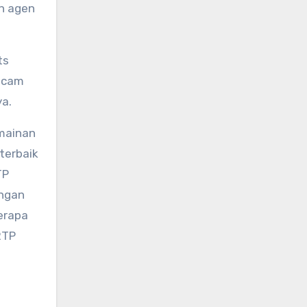
h agen
ts
macam
ya.
rmainan
terbaik
TP
ungan
berapa
RTP