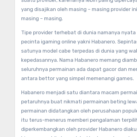
suatu provider, karenanya lebih paling dipercay
yang disajikan oleh masing – masing provider 
masing – masing.
Tipe provider terhebat di dunia namanya nyata 
pecinta igaming online yakni Habanero. Sepinta
satunya model cabe terpedas di dunia yang wak
kepedasannya. Nama Habanero memang diambil 
seluruhnya permainan ada dapat gacor dan me
antara bettor yang simpel memenangi games.
Habanero menjadi satu diantara macam permai
petaruhnya buat nikmati permainan beting lewa
permainan didatangkan oleh perusahaan popule
itu terus-menerus memberi pengalaman terpil
diperkembangkan oleh provider Habanero diaku