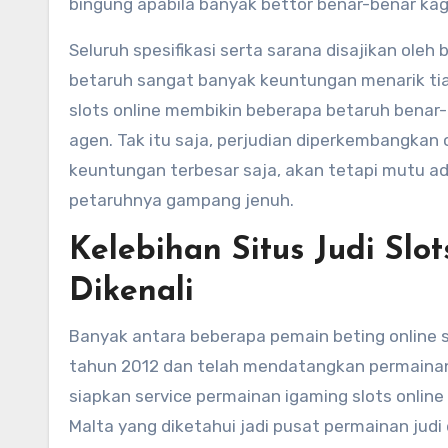
bingung apabila banyak bettor benar-benar kag
Seluruh spesifikasi serta sarana disajikan oleh
betaruh sangat banyak keuntungan menarik tiap 
slots online membikin beberapa betaruh benar-
agen. Tak itu saja, perjudian diperkembangka
keuntungan terbesar saja, akan tetapi mutu ad
petaruhnya gampang jenuh.
Kelebihan Situs Judi Sl
Dikenali
Banyak antara beberapa pemain beting online sl
tahun 2012 dan telah mendatangkan permainan 
siapkan service permainan igaming slots online 
Malta yang diketahui jadi pusat permainan judi 