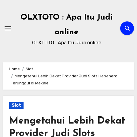
Skip
to
OLXTOTO : Apa Itu Judi
content
online
OLXTOTO : Apa Itu Judi online
Home
Slot
Mengetahui Lebih Dekat Provider Judi Slots Habanero
Terunggul di Makale
Slot
Mengetahui Lebih Dekat
Provider Judi Slots