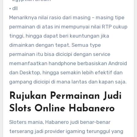
• dll
Menariknya nilai rasio dari masing – masing tipe
permainan di atas ini mempunyai nilai RTP cukup
tinggi, hingga dapat beri keuntungan jika
dimainkan dengan tepat. Semua type
permainan itu bisa dicicipi dengan service
memanfaatkan handphone berbasiskan Android
dan Desktop, hingga semakin lebih efektif dan
gampang dicicipi di mana lantas dan kapan saja.
Rujukan Permainan Judi
Slots Online Habanero
Sloters mania, Habanero judi benar-benar
terserang jadi provider igaming terunggul yang