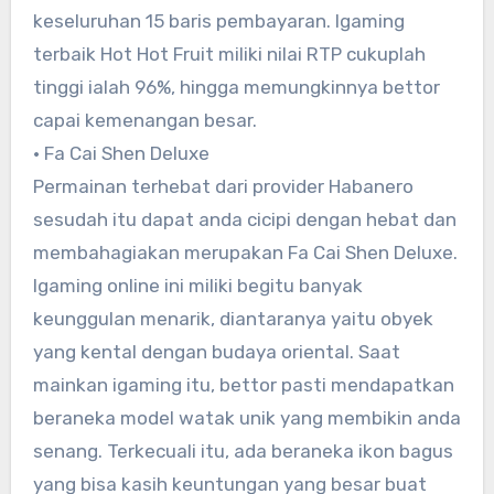
keseluruhan 15 baris pembayaran. Igaming
terbaik Hot Hot Fruit miliki nilai RTP cukuplah
tinggi ialah 96%, hingga memungkinnya bettor
capai kemenangan besar.
• Fa Cai Shen Deluxe
Permainan terhebat dari provider Habanero
sesudah itu dapat anda cicipi dengan hebat dan
membahagiakan merupakan Fa Cai Shen Deluxe.
Igaming online ini miliki begitu banyak
keunggulan menarik, diantaranya yaitu obyek
yang kental dengan budaya oriental. Saat
mainkan igaming itu, bettor pasti mendapatkan
beraneka model watak unik yang membikin anda
senang. Terkecuali itu, ada beraneka ikon bagus
yang bisa kasih keuntungan yang besar buat