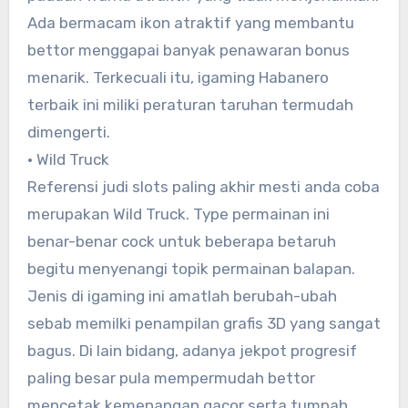
Ada bermacam ikon atraktif yang membantu
bettor menggapai banyak penawaran bonus
menarik. Terkecuali itu, igaming Habanero
terbaik ini miliki peraturan taruhan termudah
dimengerti.
• Wild Truck
Referensi judi slots paling akhir mesti anda coba
merupakan Wild Truck. Type permainan ini
benar-benar cock untuk beberapa betaruh
begitu menyenangi topik permainan balapan.
Jenis di igaming ini amatlah berubah-ubah
sebab memilki penampilan grafis 3D yang sangat
bagus. Di lain bidang, adanya jekpot progresif
paling besar pula mempermudah bettor
mencetak kemenangan gacor serta tumpah