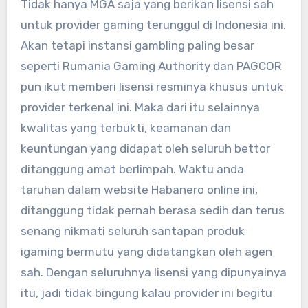
Tidak hanya MGA saja yang berikan lisensi sah
untuk provider gaming terunggul di Indonesia ini.
Akan tetapi instansi gambling paling besar
seperti Rumania Gaming Authority dan PAGCOR
pun ikut memberi lisensi resminya khusus untuk
provider terkenal ini. Maka dari itu selainnya
kwalitas yang terbukti, keamanan dan
keuntungan yang didapat oleh seluruh bettor
ditanggung amat berlimpah. Waktu anda
taruhan dalam website Habanero online ini,
ditanggung tidak pernah berasa sedih dan terus
senang nikmati seluruh santapan produk
igaming bermutu yang didatangkan oleh agen
sah. Dengan seluruhnya lisensi yang dipunyainya
itu, jadi tidak bingung kalau provider ini begitu