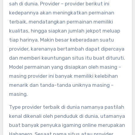
sah di dunia. Provider – provider berikut ini
kedepannya akan meningkatkan permainan
terbaik, mendatangkan permainan memiliki
kualitas, hingga siapkan jumlah jekpot meluap
tiap harinya. Makin besar keberadaan suatu
provider, karenanya bertambah dapat dipercaya
dan memberi keuntungan situs itu buat dituruti.
Model permainan yang disiapkan oleh masing –
masing provider ini banyak memiliki kelebihan
menarik dan tanda-tanda uniknya masing –
masing.
Type provider terbaik di dunia namanya pastilah
kenal dikenali oleh penduduk di dunia, utamanya
buat banyak penyuka igaming online merupakan
Habanero. Sesaat nama situs atau provider