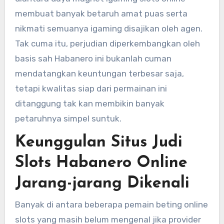
membuat banyak betaruh amat puas serta
nikmati semuanya igaming disajikan oleh agen.
Tak cuma itu, perjudian diperkembangkan oleh
basis sah Habanero ini bukanlah cuman
mendatangkan keuntungan terbesar saja,
tetapi kwalitas siap dari permainan ini
ditanggung tak kan membikin banyak
petaruhnya simpel suntuk.
Keunggulan Situs Judi
Slots Habanero Online
Jarang-jarang Dikenali
Banyak di antara beberapa pemain beting online
slots yang masih belum mengenal jika provider