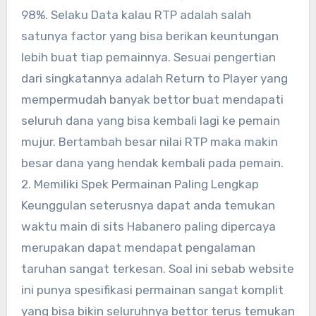
98%. Selaku Data kalau RTP adalah salah
satunya factor yang bisa berikan keuntungan
lebih buat tiap pemainnya. Sesuai pengertian
dari singkatannya adalah Return to Player yang
mempermudah banyak bettor buat mendapati
seluruh dana yang bisa kembali lagi ke pemain
mujur. Bertambah besar nilai RTP maka makin
besar dana yang hendak kembali pada pemain.
2. Memiliki Spek Permainan Paling Lengkap
Keunggulan seterusnya dapat anda temukan
waktu main di sits Habanero paling dipercaya
merupakan dapat mendapat pengalaman
taruhan sangat terkesan. Soal ini sebab website
ini punya spesifikasi permainan sangat komplit
yang bisa bikin seluruhnya bettor terus temukan