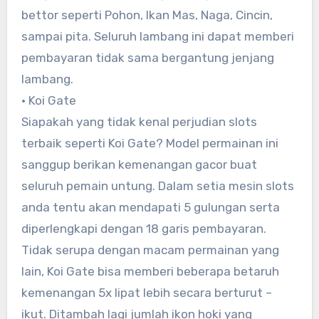
bettor seperti Pohon, Ikan Mas, Naga, Cincin,
sampai pita. Seluruh lambang ini dapat memberi
pembayaran tidak sama bergantung jenjang
lambang.
• Koi Gate
Siapakah yang tidak kenal perjudian slots
terbaik seperti Koi Gate? Model permainan ini
sanggup berikan kemenangan gacor buat
seluruh pemain untung. Dalam setia mesin slots
anda tentu akan mendapati 5 gulungan serta
diperlengkapi dengan 18 garis pembayaran.
Tidak serupa dengan macam permainan yang
lain, Koi Gate bisa memberi beberapa betaruh
kemenangan 5x lipat lebih secara berturut –
ikut. Ditambah lagi jumlah ikon hoki yang