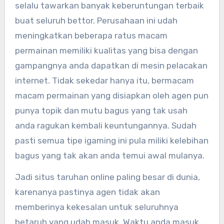
selalu tawarkan banyak keberuntungan terbaik
buat seluruh bettor. Perusahaan ini udah
meningkatkan beberapa ratus macam
permainan memiliki kualitas yang bisa dengan
gampangnya anda dapatkan di mesin pelacakan
internet. Tidak sekedar hanya itu, bermacam
macam permainan yang disiapkan oleh agen pun
punya topik dan mutu bagus yang tak usah
anda ragukan kembali keuntungannya. Sudah
pasti semua tipe igaming ini pula miliki kelebihan
bagus yang tak akan anda temui awal mulanya.
Jadi situs taruhan online paling besar di dunia,
karenanya pastinya agen tidak akan
memberinya kekesalan untuk seluruhnya
betaruh yang udah masuk. Waktu anda masuk