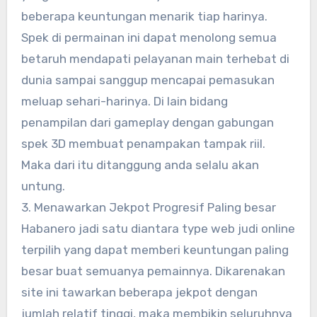
beberapa keuntungan menarik tiap harinya.
Spek di permainan ini dapat menolong semua
betaruh mendapati pelayanan main terhebat di
dunia sampai sanggup mencapai pemasukan
meluap sehari-harinya. Di lain bidang
penampilan dari gameplay dengan gabungan
spek 3D membuat penampakan tampak riil.
Maka dari itu ditanggung anda selalu akan
untung.
3. Menawarkan Jekpot Progresif Paling besar
Habanero jadi satu diantara type web judi online
terpilih yang dapat memberi keuntungan paling
besar buat semuanya pemainnya. Dikarenakan
site ini tawarkan beberapa jekpot dengan
jumlah relatif tinggi, maka membikin seluruhnya