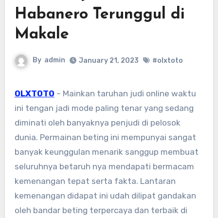
Habanero Terunggul di
Makale
By
admin
January 21, 2023
#olxtoto
OLXTOTO
– Mainkan taruhan judi online waktu
ini tengan jadi mode paling tenar yang sedang
diminati oleh banyaknya penjudi di pelosok
dunia. Permainan beting ini mempunyai sangat
banyak keunggulan menarik sanggup membuat
seluruhnya betaruh nya mendapati bermacam
kemenangan tepat serta fakta. Lantaran
kemenangan didapat ini udah dilipat gandakan
oleh bandar beting terpercaya dan terbaik di