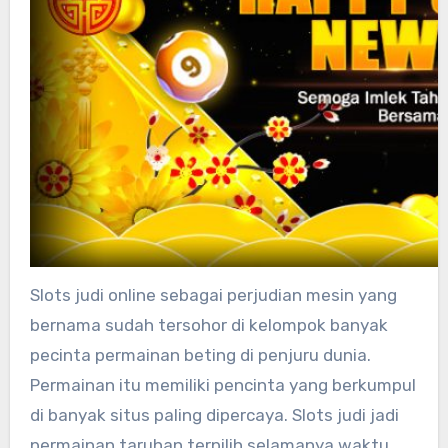
Slots judi online sebagai perjudian mesin yang
bernama sudah tersohor di kelompok banyak
pecinta permainan beting di penjuru dunia.
Permainan itu memiliki pencinta yang berkumpul
di banyak situs paling dipercaya. Slots judi jadi
permainan taruhan terpilih selamanya waktu