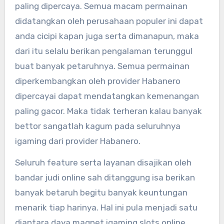
paling dipercaya. Semua macam permainan
didatangkan oleh perusahaan populer ini dapat
anda cicipi kapan juga serta dimanapun, maka
dari itu selalu berikan pengalaman terunggul
buat banyak petaruhnya. Semua permainan
diperkembangkan oleh provider Habanero
dipercayai dapat mendatangkan kemenangan
paling gacor. Maka tidak terheran kalau banyak
bettor sangatlah kagum pada seluruhnya
igaming dari provider Habanero.
Seluruh feature serta layanan disajikan oleh
bandar judi online sah ditanggung isa berikan
banyak betaruh begitu banyak keuntungan
menarik tiap harinya. Hal ini pula menjadi satu
diantara daya magnet igaming slots online