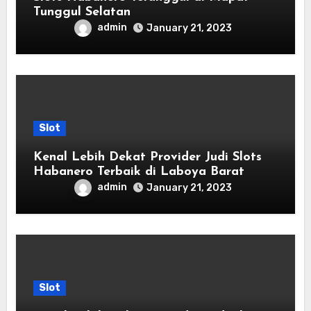
Tunggul Selatan
admin
January 21, 2023
Slot
Kenal Lebih Dekat Provider Judi Slots
Habanero Terbaik di Laboya Barat
admin
January 21, 2023
Slot