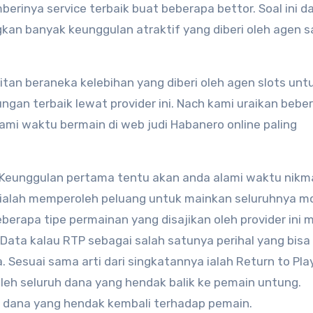
rinya service terbaik buat beberapa bettor. Soal ini d
n banyak keunggulan atraktif yang diberi oleh agen sa
tan beraneka kelebihan yang diberi oleh agen slots unt
an terbaik lewat provider ini. Nach kami uraikan bebe
mi waktu bermain di web judi Habanero online paling
giKeunggulan pertama tentu akan anda alami waktu nikm
ni ialah memperoleh peluang untuk mainkan seluruhnya m
eberapa tipe permainan yang disajikan oleh provider ini mi
Data kalau RTP sebagai salah satunya perihal yang bisa
Sesuai sama arti dari singkatannya ialah Return to Pla
h seluruh dana yang hendak balik ke pemain untung.
 dana yang hendak kembali terhadap pemain.