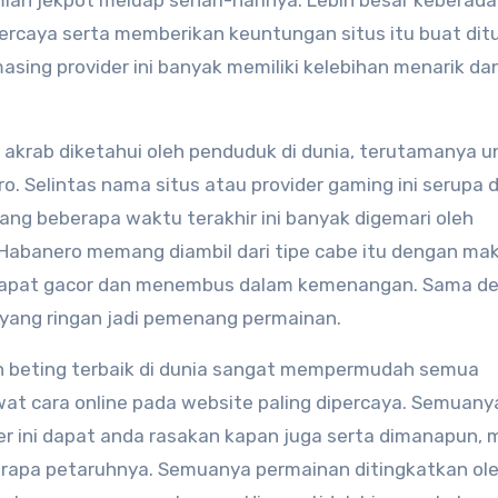
mlah jekpot meluap sehari-harinya. Lebih besar keberad
ercaya serta memberikan keuntungan situs itu buat ditu
sing provider ini banyak memiliki kelebihan menarik dan 
 akrab diketahui oleh penduduk di dunia, terutamanya u
o. Selintas nama situs atau provider gaming ini serupa
ang beberapa waktu terakhir ini banyak digemari oleh
Habanero memang diambil dari tipe cabe itu dengan ma
dapat gacor dan menembus dalam kemenangan. Sama d
r yang ringan jadi pemenang permainan.
an beting terbaik di dunia sangat mempermudah semua
wat cara online pada website paling dipercaya. Semuany
r ini dapat anda rasakan kapan juga serta dimanapun, 
erapa petaruhnya. Semuanya permainan ditingkatkan ol