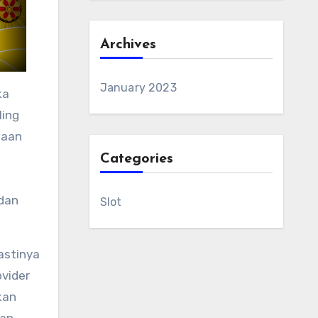
Archives
January 2023
ka
ling
daan
Categories
 dan
Slot
astinya
vider
kan