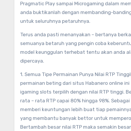
Pragmatic Play sampai Microgaming dalam membe
anda buktikanlah dengan membanding-bandingka
untuk seluruhnya petaruhnya.
Terus anda pasti menanyakan – bertanya berkai
semuanya betaruh yang pengin coba keberuntung
model keunggulan terhebat tentu akan anda ala
dipercaya.
1. Semua Tipe Permainan Punya Nilai RTP Ting
permainan beting dari situs Habanero online i
igaming slots terpilih dengan nilai RTP tinggi. B
rata – rata RTP capai 80% hingga 98%. Sebagai 
memberi keuntungan lebih buat tiap pemainnya. 
yang membantu banyak bettor untuk memperole
Bertambah besar nilai RTP maka semakin besar