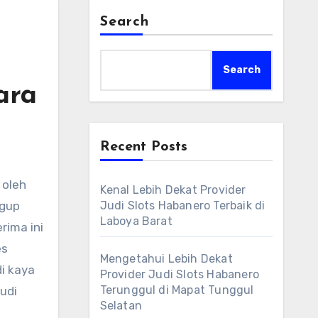
Search
Search
ara
Recent Posts
 oleh
Kenal Lebih Dekat Provider
ggup
Judi Slots Habanero Terbaik di
Laboya Barat
rima ini
es
Mengetahui Lebih Dekat
i kaya
Provider Judi Slots Habanero
Terunggul di Mapat Tunggul
judi
Selatan