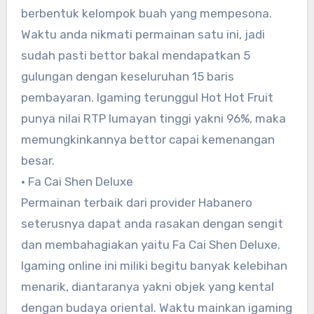
berbentuk kelompok buah yang mempesona.
Waktu anda nikmati permainan satu ini, jadi
sudah pasti bettor bakal mendapatkan 5
gulungan dengan keseluruhan 15 baris
pembayaran. Igaming terunggul Hot Hot Fruit
punya nilai RTP lumayan tinggi yakni 96%, maka
memungkinkannya bettor capai kemenangan
besar.
• Fa Cai Shen Deluxe
Permainan terbaik dari provider Habanero
seterusnya dapat anda rasakan dengan sengit
dan membahagiakan yaitu Fa Cai Shen Deluxe.
Igaming online ini miliki begitu banyak kelebihan
menarik, diantaranya yakni objek yang kental
dengan budaya oriental. Waktu mainkan igaming