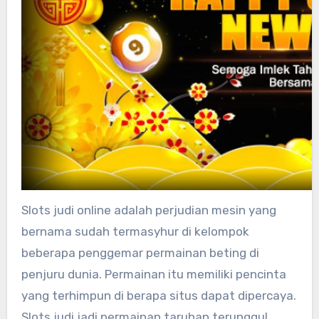
Slots judi online adalah perjudian mesin yang
bernama sudah termasyhur di kelompok
beberapa penggemar permainan beting di
penjuru dunia. Permainan itu memiliki pencinta
yang terhimpun di berapa situs dapat dipercaya.
Slots judi jadi permainan taruhan terunggul