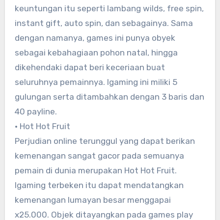
keuntungan itu seperti lambang wilds, free spin,
instant gift, auto spin, dan sebagainya. Sama
dengan namanya, games ini punya obyek
sebagai kebahagiaan pohon natal, hingga
dikehendaki dapat beri keceriaan buat
seluruhnya pemainnya. Igaming ini miliki 5
gulungan serta ditambahkan dengan 3 baris dan
40 payline.
• Hot Hot Fruit
Perjudian online terunggul yang dapat berikan
kemenangan sangat gacor pada semuanya
pemain di dunia merupakan Hot Hot Fruit.
Igaming terbeken itu dapat mendatangkan
kemenangan lumayan besar menggapai
x25.000. Objek ditayangkan pada games play