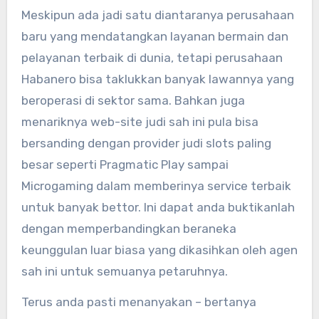
Meskipun ada jadi satu diantaranya perusahaan
baru yang mendatangkan layanan bermain dan
pelayanan terbaik di dunia, tetapi perusahaan
Habanero bisa taklukkan banyak lawannya yang
beroperasi di sektor sama. Bahkan juga
menariknya web-site judi sah ini pula bisa
bersanding dengan provider judi slots paling
besar seperti Pragmatic Play sampai
Microgaming dalam memberinya service terbaik
untuk banyak bettor. Ini dapat anda buktikanlah
dengan memperbandingkan beraneka
keunggulan luar biasa yang dikasihkan oleh agen
sah ini untuk semuanya petaruhnya.
Terus anda pasti menanyakan – bertanya