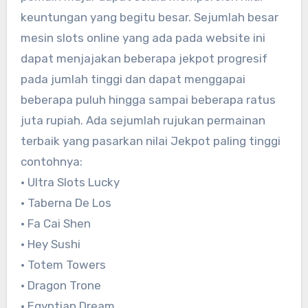
keuntungan yang begitu besar. Sejumlah besar
mesin slots online yang ada pada website ini
dapat menjajakan beberapa jekpot progresif
pada jumlah tinggi dan dapat menggapai
beberapa puluh hingga sampai beberapa ratus
juta rupiah. Ada sejumlah rujukan permainan
terbaik yang pasarkan nilai Jekpot paling tinggi
contohnya:
• Ultra Slots Lucky
• Taberna De Los
• Fa Cai Shen
• Hey Sushi
• Totem Towers
• Dragon Trone
• Egyptian Dream