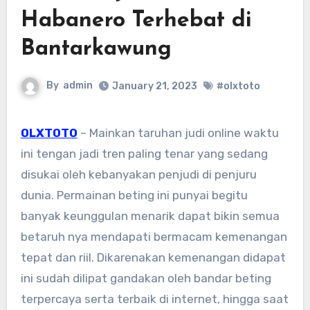
Habanero Terhebat di
Bantarkawung
By
admin
January 21, 2023
#olxtoto
OLXTOTO
– Mainkan taruhan judi online waktu
ini tengan jadi tren paling tenar yang sedang
disukai oleh kebanyakan penjudi di penjuru
dunia. Permainan beting ini punyai begitu
banyak keunggulan menarik dapat bikin semua
betaruh nya mendapati bermacam kemenangan
tepat dan riil. Dikarenakan kemenangan didapat
ini sudah dilipat gandakan oleh bandar beting
terpercaya serta terbaik di internet, hingga saat