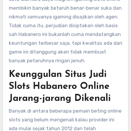
membikin banyak betaruh benar-benar suka dan
nikmati semuanya igaming disajikan oleh agen.
Tidak cuma itu, perjudian diciptakan oleh basis
sah Habanero ini bukanlah cuma mendatangkan
keuntungan terbesar saja, tapi kwalitas ada dari
game ini ditanggung akan tidak membuat
banyak petaruhnya ringan jenuh.
Keunggulan Situs Judi
Slots Habanero Online
Jarang-jarang Dikenali
Banyak di antara beberapa pemain beting online
slots yang belum mengenali kalau provider ini
ada mulai sejak tahun 2012 dan telah