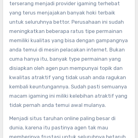
terserang menjadi provider igaming terhebat
yang terus menjajakan banyak hoki terbaik
untuk seluruhnya bettor. Perusahaan ini sudah
meningkatkan beberapa ratus tipe permainan
memiliki kualitas yang bisa dengan gampangnya
anda temui di mesin pelacakan internet. Bukan
cuma hanya itu, banyak type permainan yang
disiapkan oleh agen pun mempunyai topik dan
kwalitas atraktif yang tidak usah anda ragukan
kembali keuntungannya. Sudah pasti semuanya
macam igaming ini miliki kelebihan atraktif yang
tidak pernah anda temui awal mulanya.
Menjadi situs taruhan online paling besar di
dunia, karena itu pastinya agen tak mau
memberinya frustasi untuk seluruhnya betaruh