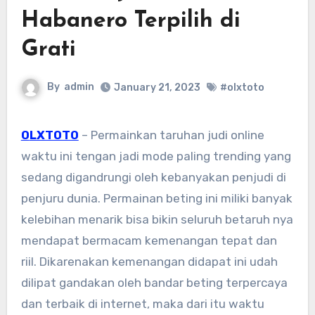
Habanero Terpilih di
Grati
By
admin
January 21, 2023
#olxtoto
OLXTOTO
– Permainkan taruhan judi online
waktu ini tengan jadi mode paling trending yang
sedang digandrungi oleh kebanyakan penjudi di
penjuru dunia. Permainan beting ini miliki banyak
kelebihan menarik bisa bikin seluruh betaruh nya
mendapat bermacam kemenangan tepat dan
riil. Dikarenakan kemenangan didapat ini udah
dilipat gandakan oleh bandar beting terpercaya
dan terbaik di internet, maka dari itu waktu