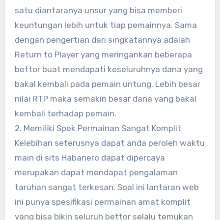
satu diantaranya unsur yang bisa memberi
keuntungan lebih untuk tiap pemainnya. Sama
dengan pengertian dari singkatannya adalah
Return to Player yang meringankan beberapa
bettor buat mendapati keseluruhnya dana yang
bakal kembali pada pemain untung. Lebih besar
nilai RTP maka semakin besar dana yang bakal
kembali terhadap pemain.
2. Memiliki Spek Permainan Sangat Komplit
Kelebihan seterusnya dapat anda peroleh waktu
main di sits Habanero dapat dipercaya
merupakan dapat mendapat pengalaman
taruhan sangat terkesan. Soal ini lantaran web
ini punya spesifikasi permainan amat komplit
yang bisa bikin seluruh bettor selalu temukan