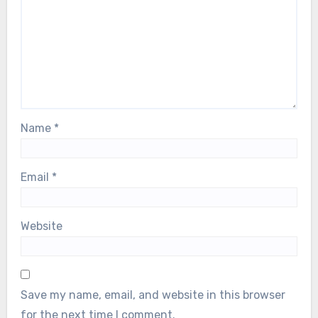
Name
*
Email
*
Website
Save my name, email, and website in this browser
for the next time I comment.