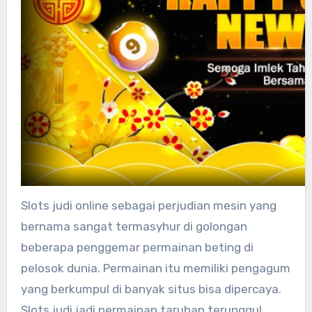
Slots judi online sebagai perjudian mesin yang
bernama sangat termasyhur di golongan
beberapa penggemar permainan beting di
pelosok dunia. Permainan itu memiliki pengagum
yang berkumpul di banyak situs bisa dipercaya.
Slots judi jadi permainan taruhan terunggul