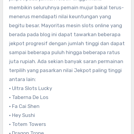
membikin seluruhnya pemain mujur bakal terus-
menerus mendapati nilai keuntungan yang
begitu besar. Mayoritas mesin slots online yang
berada pada blog ini dapat tawarkan beberapa
jekpot progresif dengan jumlah tinggi dan dapat
sampai beberapa puluh hingga beberapa ratus
juta rupiah. Ada sekian banyak saran permainan
terpilih yang pasarkan nilai Jekpot paling tinggi
antara lain:
• Ultra Slots Lucky
• Taberna De Los
• Fa Cai Shen
• Hey Sushi
• Totem Towers
• Dragon Trone