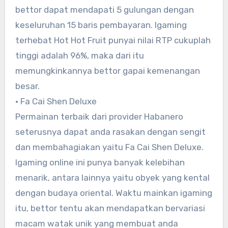
bettor dapat mendapati 5 gulungan dengan
keseluruhan 15 baris pembayaran. Igaming
terhebat Hot Hot Fruit punyai nilai RTP cukuplah
tinggi adalah 96%, maka dari itu
memungkinkannya bettor gapai kemenangan
besar.
• Fa Cai Shen Deluxe
Permainan terbaik dari provider Habanero
seterusnya dapat anda rasakan dengan sengit
dan membahagiakan yaitu Fa Cai Shen Deluxe.
Igaming online ini punya banyak kelebihan
menarik, antara lainnya yaitu obyek yang kental
dengan budaya oriental. Waktu mainkan igaming
itu, bettor tentu akan mendapatkan bervariasi
macam watak unik yang membuat anda