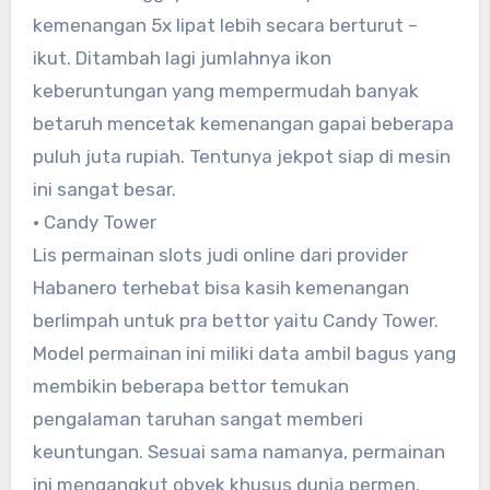
kemenangan 5x lipat lebih secara berturut –
ikut. Ditambah lagi jumlahnya ikon
keberuntungan yang mempermudah banyak
betaruh mencetak kemenangan gapai beberapa
puluh juta rupiah. Tentunya jekpot siap di mesin
ini sangat besar.
• Candy Tower
Lis permainan slots judi online dari provider
Habanero terhebat bisa kasih kemenangan
berlimpah untuk pra bettor yaitu Candy Tower.
Model permainan ini miliki data ambil bagus yang
membikin beberapa bettor temukan
pengalaman taruhan sangat memberi
keuntungan. Sesuai sama namanya, permainan
ini mengangkut obyek khusus dunia permen.