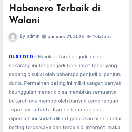
Habanero Terbaik di
Walani
By
admin
January 21, 2023
#olxtoto
OLXTOTO
– Mainkan taruhan judi online
sekarang ini tengan jadi tren amat tenar yang
sedang disukai oleh beberapa penjudi di penjuru
dunia. Permainan beting ini miliki sangat banyak
keunggulan menarik bisa membikin semuanya
betaruh nya memperoleh banyak kemenangan
tepat serta fakta. Karena kemenangan
diperoleh ini sudah dilipat gandakan oleh bandar
beting terpercaya dan terbaik di internet, maka