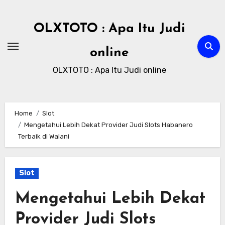
Skip
to
OLXTOTO : Apa Itu Judi
content
online
OLXTOTO : Apa Itu Judi online
Home
Slot
Mengetahui Lebih Dekat Provider Judi Slots Habanero
Terbaik di Walani
Slot
Mengetahui Lebih Dekat
Provider Judi Slots