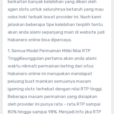
berkaitan banyak kelebihan yang diberi oleh
agen slots untuk seluruhnya betaruh yang mau
coba hoki terbaik lewat provider ini. Nach kami
jelaskan beberapa tipe kelebihan terpilih tentu
akan anda alami sepanjang main di website judi
Habanero online bisa dipercaya.
1. Semua Model Permainan Miliki Nilai RTP
TinggiKeunggulan pertama akan anda alami
waktu nikmati permainan beting dari situs
Habanero online ini merupakan mendapat
peluang buat mainkan semuanya macam
igaming slots terhebat dengan nilai RTP tinggi.
Beberapa macam permainan yang disiapkan
oleh provider ini punya rata – rata RTP sampai
80% hingga sampai 98%. Menjadi Info jika RTP