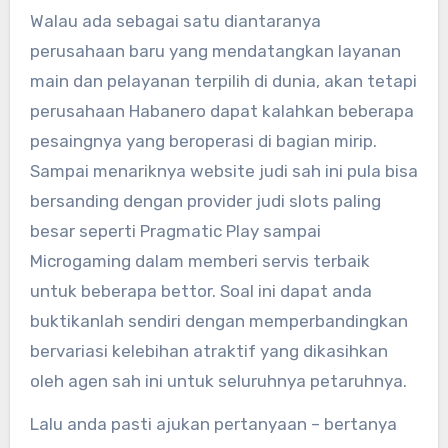
Walau ada sebagai satu diantaranya
perusahaan baru yang mendatangkan layanan
main dan pelayanan terpilih di dunia, akan tetapi
perusahaan Habanero dapat kalahkan beberapa
pesaingnya yang beroperasi di bagian mirip.
Sampai menariknya website judi sah ini pula bisa
bersanding dengan provider judi slots paling
besar seperti Pragmatic Play sampai
Microgaming dalam memberi servis terbaik
untuk beberapa bettor. Soal ini dapat anda
buktikanlah sendiri dengan memperbandingkan
bervariasi kelebihan atraktif yang dikasihkan
oleh agen sah ini untuk seluruhnya petaruhnya.
Lalu anda pasti ajukan pertanyaan – bertanya