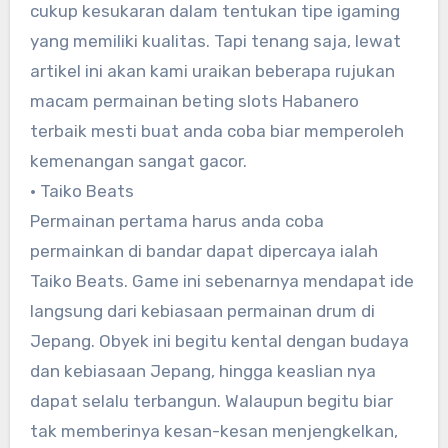
cukup kesukaran dalam tentukan tipe igaming
yang memiliki kualitas. Tapi tenang saja, lewat
artikel ini akan kami uraikan beberapa rujukan
macam permainan beting slots Habanero
terbaik mesti buat anda coba biar memperoleh
kemenangan sangat gacor.
• Taiko Beats
Permainan pertama harus anda coba
permainkan di bandar dapat dipercaya ialah
Taiko Beats. Game ini sebenarnya mendapat ide
langsung dari kebiasaan permainan drum di
Jepang. Obyek ini begitu kental dengan budaya
dan kebiasaan Jepang, hingga keaslian nya
dapat selalu terbangun. Walaupun begitu biar
tak memberinya kesan-kesan menjengkelkan,