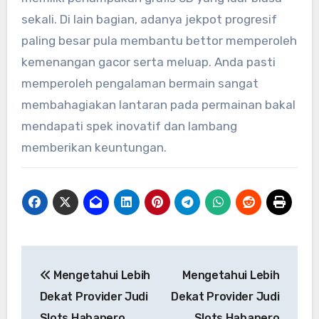
sekali. Di lain bagian, adanya jekpot progresif
paling besar pula membantu bettor memperoleh
kemenangan gacor serta meluap. Anda pasti
memperoleh pengalaman bermain sangat
membahagiakan lantaran pada permainan bakal
mendapati spek inovatif dan lambang
memberikan keuntungan.
Post
Mengetahui Lebih
Mengetahui Lebih
navigation
Dekat Provider Judi
Dekat Provider Judi
Slots Habanero
Slots Habanero