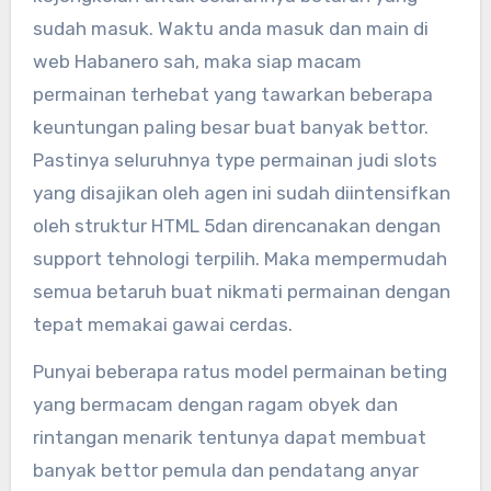
sudah masuk. Waktu anda masuk dan main di
web Habanero sah, maka siap macam
permainan terhebat yang tawarkan beberapa
keuntungan paling besar buat banyak bettor.
Pastinya seluruhnya type permainan judi slots
yang disajikan oleh agen ini sudah diintensifkan
oleh struktur HTML 5dan direncanakan dengan
support tehnologi terpilih. Maka mempermudah
semua betaruh buat nikmati permainan dengan
tepat memakai gawai cerdas.
Punyai beberapa ratus model permainan beting
yang bermacam dengan ragam obyek dan
rintangan menarik tentunya dapat membuat
banyak bettor pemula dan pendatang anyar