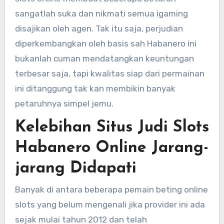
sangatlah suka dan nikmati semua igaming
disajikan oleh agen. Tak itu saja, perjudian
diperkembangkan oleh basis sah Habanero ini
bukanlah cuman mendatangkan keuntungan
terbesar saja, tapi kwalitas siap dari permainan
ini ditanggung tak kan membikin banyak
petaruhnya simpel jemu.
Kelebihan Situs Judi Slots
Habanero Online Jarang-
jarang Didapati
Banyak di antara beberapa pemain beting online
slots yang belum mengenali jika provider ini ada
sejak mulai tahun 2012 dan telah