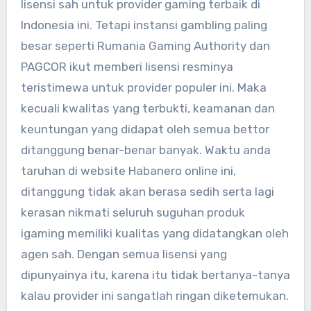
lisensi sah untuk provider gaming terbaik di
Indonesia ini. Tetapi instansi gambling paling
besar seperti Rumania Gaming Authority dan
PAGCOR ikut memberi lisensi resminya
teristimewa untuk provider populer ini. Maka
kecuali kwalitas yang terbukti, keamanan dan
keuntungan yang didapat oleh semua bettor
ditanggung benar-benar banyak. Waktu anda
taruhan di website Habanero online ini,
ditanggung tidak akan berasa sedih serta lagi
kerasan nikmati seluruh suguhan produk
igaming memiliki kualitas yang didatangkan oleh
agen sah. Dengan semua lisensi yang
dipunyainya itu, karena itu tidak bertanya-tanya
kalau provider ini sangatlah ringan diketemukan.