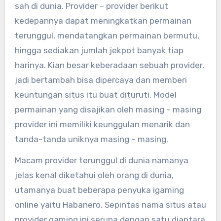
sah di dunia. Provider – provider berikut
kedepannya dapat meningkatkan permainan
terunggul, mendatangkan permainan bermutu,
hingga sediakan jumlah jekpot banyak tiap
harinya. Kian besar keberadaan sebuah provider,
jadi bertambah bisa dipercaya dan memberi
keuntungan situs itu buat dituruti. Model
permainan yang disajikan oleh masing – masing
provider ini memiliki keunggulan menarik dan
tanda-tanda uniknya masing – masing.
Macam provider terunggul di dunia namanya
jelas kenal diketahui oleh orang di dunia,
utamanya buat beberapa penyuka igaming
online yaitu Habanero. Sepintas nama situs atau
provider gaming ini serupa dengan satu diantara