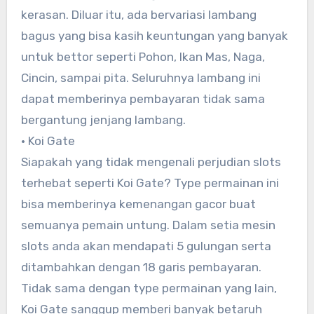
kerasan. Diluar itu, ada bervariasi lambang
bagus yang bisa kasih keuntungan yang banyak
untuk bettor seperti Pohon, Ikan Mas, Naga,
Cincin, sampai pita. Seluruhnya lambang ini
dapat memberinya pembayaran tidak sama
bergantung jenjang lambang.
• Koi Gate
Siapakah yang tidak mengenali perjudian slots
terhebat seperti Koi Gate? Type permainan ini
bisa memberinya kemenangan gacor buat
semuanya pemain untung. Dalam setia mesin
slots anda akan mendapati 5 gulungan serta
ditambahkan dengan 18 garis pembayaran.
Tidak sama dengan type permainan yang lain,
Koi Gate sanggup memberi banyak betaruh