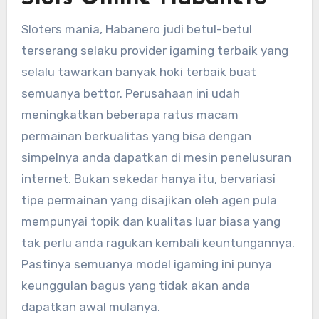
Sloters mania, Habanero judi betul-betul
terserang selaku provider igaming terbaik yang
selalu tawarkan banyak hoki terbaik buat
semuanya bettor. Perusahaan ini udah
meningkatkan beberapa ratus macam
permainan berkualitas yang bisa dengan
simpelnya anda dapatkan di mesin penelusuran
internet. Bukan sekedar hanya itu, bervariasi
tipe permainan yang disajikan oleh agen pula
mempunyai topik dan kualitas luar biasa yang
tak perlu anda ragukan kembali keuntungannya.
Pastinya semuanya model igaming ini punya
keunggulan bagus yang tidak akan anda
dapatkan awal mulanya.