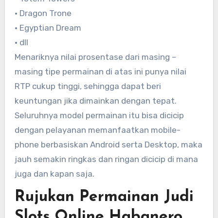
• Dragon Trone
• Egyptian Dream
• dll
Menariknya nilai prosentase dari masing –
masing tipe permainan di atas ini punya nilai
RTP cukup tinggi, sehingga dapat beri
keuntungan jika dimainkan dengan tepat.
Seluruhnya model permainan itu bisa dicicip
dengan pelayanan memanfaatkan mobile-
phone berbasiskan Android serta Desktop, maka
jauh semakin ringkas dan ringan dicicip di mana
juga dan kapan saja.
Rujukan Permainan Judi
Slots Online Habanero