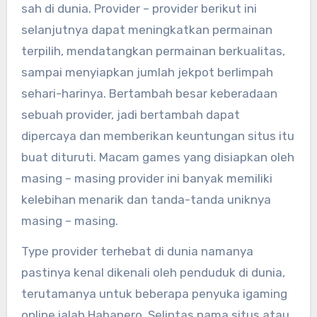
sah di dunia. Provider – provider berikut ini
selanjutnya dapat meningkatkan permainan
terpilih, mendatangkan permainan berkualitas,
sampai menyiapkan jumlah jekpot berlimpah
sehari-harinya. Bertambah besar keberadaan
sebuah provider, jadi bertambah dapat
dipercaya dan memberikan keuntungan situs itu
buat dituruti. Macam games yang disiapkan oleh
masing – masing provider ini banyak memiliki
kelebihan menarik dan tanda-tanda uniknya
masing – masing.
Type provider terhebat di dunia namanya
pastinya kenal dikenali oleh penduduk di dunia,
terutamanya untuk beberapa penyuka igaming
online ialah Habanero. Selintas nama situs atau