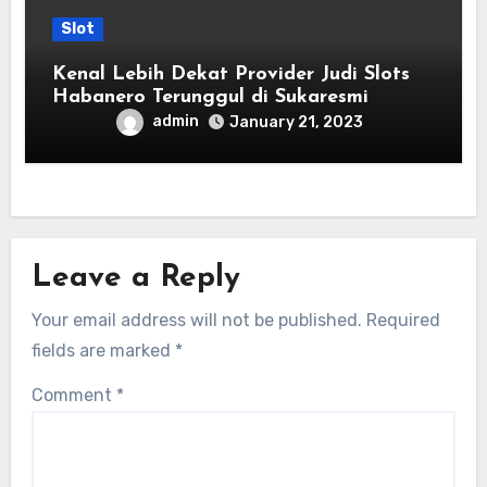
Slot
Kenal Lebih Dekat Provider Judi Slots
Habanero Terunggul di Sukaresmi
admin
January 21, 2023
Leave a Reply
Your email address will not be published.
Required
fields are marked
*
Comment
*