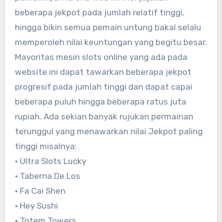
beberapa jekpot pada jumlah relatif tinggi,
hingga bikin semua pemain untung bakal selalu
memperoleh nilai keuntungan yang begitu besar.
Mayoritas mesin slots online yang ada pada
website ini dapat tawarkan beberapa jekpot
progresif pada jumlah tinggi dan dapat capai
beberapa puluh hingga beberapa ratus juta
rupiah. Ada sekian banyak rujukan permainan
terunggul yang menawarkan nilai Jekpot paling
tinggi misalnya:
• Ultra Slots Lucky
• Taberna De Los
• Fa Cai Shen
• Hey Sushi
• Totem Towers