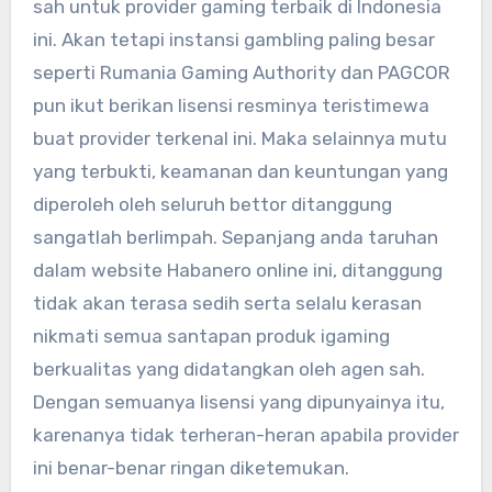
sah untuk provider gaming terbaik di Indonesia
ini. Akan tetapi instansi gambling paling besar
seperti Rumania Gaming Authority dan PAGCOR
pun ikut berikan lisensi resminya teristimewa
buat provider terkenal ini. Maka selainnya mutu
yang terbukti, keamanan dan keuntungan yang
diperoleh oleh seluruh bettor ditanggung
sangatlah berlimpah. Sepanjang anda taruhan
dalam website Habanero online ini, ditanggung
tidak akan terasa sedih serta selalu kerasan
nikmati semua santapan produk igaming
berkualitas yang didatangkan oleh agen sah.
Dengan semuanya lisensi yang dipunyainya itu,
karenanya tidak terheran-heran apabila provider
ini benar-benar ringan diketemukan.