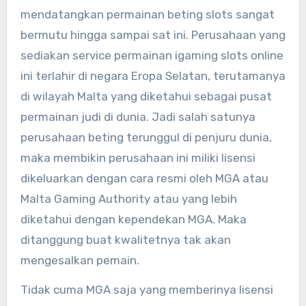
mendatangkan permainan beting slots sangat
bermutu hingga sampai sat ini. Perusahaan yang
sediakan service permainan igaming slots online
ini terlahir di negara Eropa Selatan, terutamanya
di wilayah Malta yang diketahui sebagai pusat
permainan judi di dunia. Jadi salah satunya
perusahaan beting terunggul di penjuru dunia,
maka membikin perusahaan ini miliki lisensi
dikeluarkan dengan cara resmi oleh MGA atau
Malta Gaming Authority atau yang lebih
diketahui dengan kependekan MGA. Maka
ditanggung buat kwalitetnya tak akan
mengesalkan pemain.
Tidak cuma MGA saja yang memberinya lisensi