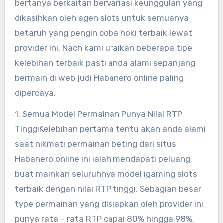
bertanya berkaitan bervariasi keunggulan yang
dikasihkan oleh agen slots untuk semuanya
betaruh yang pengin coba hoki terbaik lewat
provider ini. Nach kami uraikan beberapa tipe
kelebihan terbaik pasti anda alami sepanjang
bermain di web judi Habanero online paling
dipercaya.
1. Semua Model Permainan Punya Nilai RTP
TinggiKelebihan pertama tentu akan anda alami
saat nikmati permainan beting dari situs
Habanero online ini ialah mendapati peluang
buat mainkan seluruhnya model igaming slots
terbaik dengan nilai RTP tinggi. Sebagian besar
type permainan yang disiapkan oleh provider ini
punya rata – rata RTP capai 80% hingga 98%.