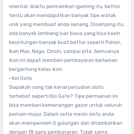
oriental. Waktu permainkan igaming itu, bettor
tentu akan mendapatkan banyak tipe watak
unik yang membuat anda senang. Disamping itu,
ada banyak lambang luar biasa yang bisa kasih
keuntungan banyak buat bettor seperti Pohon,
Ikan Mas, Naga, Cincin, sampai pita. Semuanya
ikon ini dapat memberi pembayaran berlainan
bergantung kelas ikon.
• Koi Gate
Siapakah yang tak kenal perjudian slots
terhebat seperti Koi Gate? Tipe permainan ini
bisa memberi kemenangan gacor untuk seluruh
pemain mujur. Dalam setia mesin slots anda
akan memperoleh 5 gulungan dan ditambahkan
dengan 18 garis pembayaran. Tidak sama